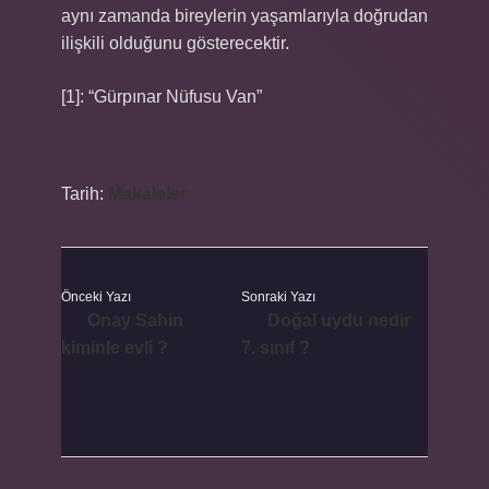
aynı zamanda bireylerin yaşamlarıyla doğrudan
ilişkili olduğunu gösterecektir.
[1]: “Gürpınar Nüfusu Van”
Tarih:
Makaleler
Önceki Yazı
Sonraki Yazı
Onay Sahin
Doğal uydu nedir
kiminle evli ?
7. sınıf ?