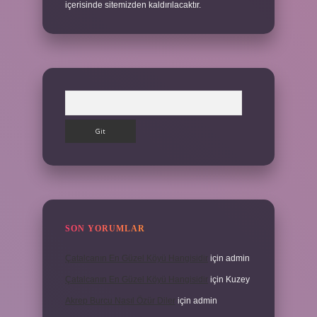
içerisinde sitemizden kaldırılacaktır.
Arama
SON YORUMLAR
Çatalcanın En Güzel Köyü Hangisidir
için
admin
Çatalcanın En Güzel Köyü Hangisidir
için
Kuzey
Akrep Burcu Nasıl Özür Diler
için
admin