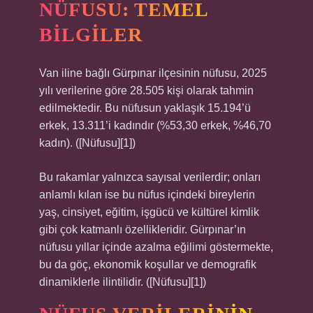
NÜFUSU: TEMEL
BILGILER
Van iline bağlı Gürpınar ilçesinin nüfusu, 2025
yılı verilerine göre 28.505 kişi olarak tahmin
edilmektedir. Bu nüfusun yaklaşık 15.194’ü
erkek, 13.311’i kadındır (%53,30 erkek, %46,70
kadın). ([Nüfusu][1])
Bu rakamlar yalnızca sayısal verilerdir; onları
anlamlı kılan ise bu nüfus içindeki bireylerin
yaş, cinsiyet, eğitim, işgücü ve kültürel kimlik
gibi çok katmanlı özellikleridir. Gürpınar’ın
nüfusu yıllar içinde azalma eğilimi göstermekte,
bu da göç, ekonomik koşullar ve demografik
dinamiklerle ilintilidir. ([Nüfusu][1])