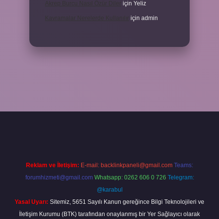
Akrep Burcu Nasıl Özür Diler
için
Yeliz
Kavramalar Nerelerde Kullanılır
için
admin
 bahis sitesi
betexper.xyz
betci güncel giriş
https://betci.bet/
betci 
Reklam ve İletişim:
E-mail:
backlinkpaneli@gmail.com
Teams:
forumhizmeti@gmail.com
Whatsapp: 0262 606 0 726
Telegram:
@karabul
Yasal Uyarı:
Sitemiz, 5651 Sayılı Kanun gereğince Bilgi Teknolojileri ve
İletişim Kurumu (BTK) tarafından onaylanmış bir Yer Sağlayıcı olarak