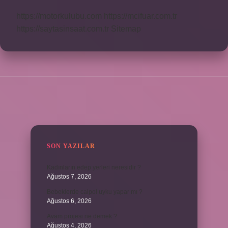
https://motorkulubu.com
https://mcifuar.com.tr
https://saytasinsaat.com.tr
Sitemap
SIDEBAR
SON YAZILAR
Kadınların edep yerleri neresidir ?
Ağustos 7, 2026
Bebeklerde calpol uyku yapar mı ?
Ağustos 6, 2026
Avam projesi ne demek ?
Ağustos 4, 2026