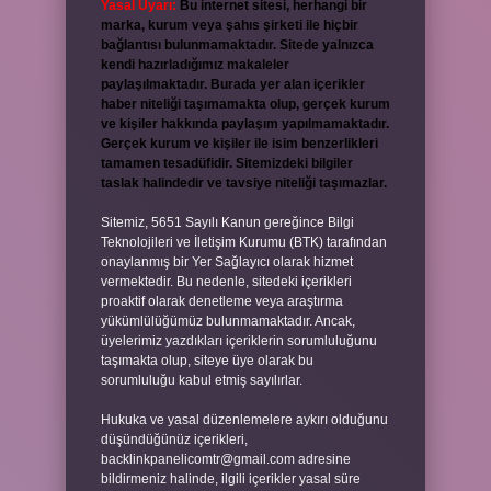
Yasal Uyarı:
Bu internet sitesi, herhangi bir
marka, kurum veya şahıs şirketi ile hiçbir
bağlantısı bulunmamaktadır. Sitede yalnızca
kendi hazırladığımız makaleler
paylaşılmaktadır. Burada yer alan içerikler
haber niteliği taşımamakta olup, gerçek kurum
ve kişiler hakkında paylaşım yapılmamaktadır.
Gerçek kurum ve kişiler ile isim benzerlikleri
tamamen tesadüfidir. Sitemizdeki bilgiler
taslak halindedir ve tavsiye niteliği taşımazlar.
Sitemiz, 5651 Sayılı Kanun gereğince Bilgi
Teknolojileri ve İletişim Kurumu (BTK) tarafından
onaylanmış bir Yer Sağlayıcı olarak hizmet
vermektedir. Bu nedenle, sitedeki içerikleri
proaktif olarak denetleme veya araştırma
yükümlülüğümüz bulunmamaktadır. Ancak,
üyelerimiz yazdıkları içeriklerin sorumluluğunu
taşımakta olup, siteye üye olarak bu
sorumluluğu kabul etmiş sayılırlar.
Hukuka ve yasal düzenlemelere aykırı olduğunu
düşündüğünüz içerikleri,
backlinkpanelicomtr@gmail.com
adresine
bildirmeniz halinde, ilgili içerikler yasal süre