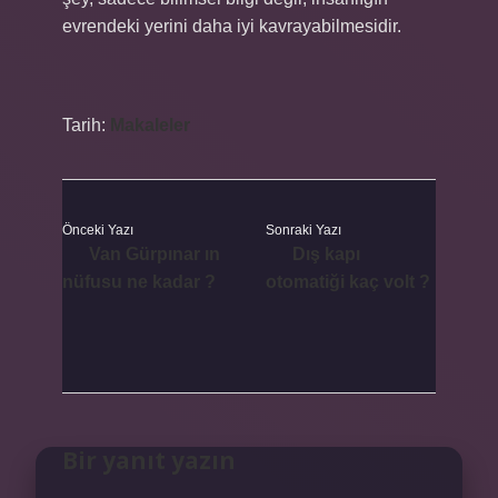
evrendeki yerini daha iyi kavrayabilmesidir.
Tarih:
Makaleler
Önceki Yazı
Sonraki Yazı
Van Gürpınar ın
Dış kapı
nüfusu ne kadar ?
otomatiği kaç volt ?
Bir yanıt yazın