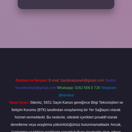
ino bahis sitesi
betexper.xyz
betci güncel giriş
https://betci.bet/
bet
Reklam ve İletişim:
E-mail:
backlinkpaneli@gmail.com
Teams:
forumhizmeti@gmail.com
Whatsapp: 0262 606 0 726
Telegram:
@karabul
Yasal Uyarı:
Sitemiz, 5651 Sayılı Kanun gereğince Bilgi Teknolojileri ve
İletişim Kurumu (BTK) tarafından onaylanmış bir Yer Sağlayıcı olarak
hizmet vermektedir. Bu nedenle, sitedeki içerikleri proaktif olarak
denetleme veya araştırma yükümlülüğümüz bulunmamaktadır. Ancak,