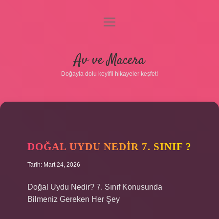
menüyü
aç
Anasayfa
Av ve Macera
Gizlilik Politikası
Doğayla dolu keyifli hikayeler keşfet!
Yasal Uyarı
Hakkımızda
DOĞAL UYDU NEDIR 7. SINIF ?
Tarih: Mart 24, 2026
Doğal Uydu Nedir? 7. Sınıf Konusunda
Bilmeniz Gereken Her Şey