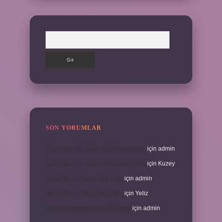
Arama
SON YORUMLAR
Çatalcanın En Güzel Köyü Hangisidir
için
admin
Çatalcanın En Güzel Köyü Hangisidir
için
Kuzey
Akrep Burcu Nasıl Özür Diler
için
admin
Akrep Burcu Nasıl Özür Diler
için
Yeliz
Kavramalar Nerelerde Kullanılır
için
admin