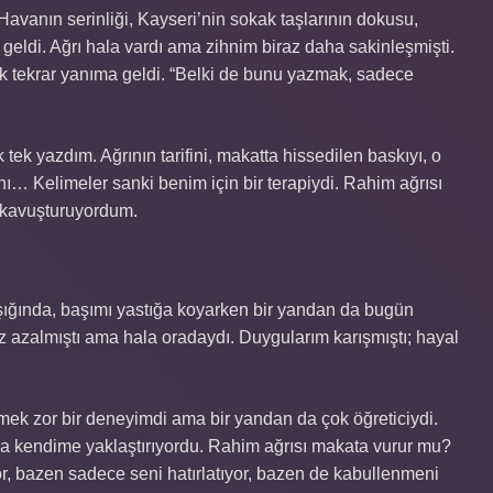
avanın serinliği, Kayseri’nin sokak taşlarının dokusu,
eldi. Ağrı hala vardı ama zihnim biraz daha sakinleşmişti.
lük tekrar yanıma geldi. “Belki de bunu yazmak, sadece
tek yazdım. Ağrının tarifini, makatta hissedilen baskıyı, o
rını… Kelimeler sanki benim için bir terapiydi. Rahim ağrısı
 kavuşturuyordum.
ığında, başımı yastığa koyarken bir yandan da bugün
raz azalmıştı ama hala oradaydı. Duygularım karışmıştı; hayal
ek zor bir deneyimdi ama bir yandan da çok öğreticiydi.
daha kendime yaklaştırıyordu. Rahim ağrısı makata vurur mu?
r, bazen sadece seni hatırlatıyor, bazen de kabullenmeni