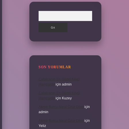
Arama
SON YORUMLAR
Çatalcanın En Güzel Köyü
Hangisidir
için
admin
Çatalcanın En Güzel Köyü
Hangisidir
için
Kuzey
Akrep Burcu Nasıl Özür Diler
için
admin
Akrep Burcu Nasıl Özür Diler
için
Yeliz