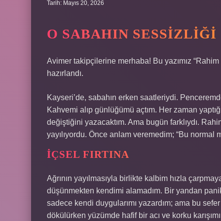
Tarih: Mayıs 20, 2026
O SABAHIN SESSIZLIĞI
Avimer takipçilerine merhaba! Bu yazımız “Rahim
hazırlandı.
Kayseri’de, sabahın erken saatleriydi. Penceremd
Kahvemi alıp günlüğümü açtım. Her zaman yaptığı
değiştiğini yazacaktım. Ama bugün farklıydı. Rahim
yayılıyordu. Önce anlam veremedim; “Bu normal m
İÇSEL FIRTINA
Ağrının yayılmasıyla birlikte kalbim hızla çarpma
düşünmekten kendimi alamadım. Bir yandan panik
sadece kendi duygularımı yazardım; ama bu sefer f
dökülürken yüzümde hafif bir acı ve korku karışımı 