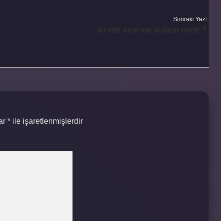
Sonraki Yazı
İki elin sesi var anlamı nedir ?
lar
*
ile işaretlenmişlerdir