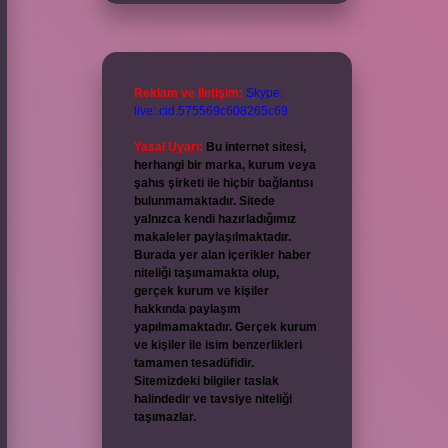
Reklam ve İletişim:
Skype:
live:.cid.575569c608265c69
Yasal Uyarı:
Bu internet sitesi,
herhangi bir marka, kurum veya
şahıs şirketi ile hiçbir bağlantısı
bulunmamaktadır. Sitede
yalnızca kendi hazırladığımız
makaleler paylaşılmaktadır.
Burada yer alan içerikler haber
niteliği taşımamakta olup,
gerçek kurum ve kişiler
hakkında paylaşım
yapılmamaktadır. Gerçek kurum
ve kişiler ile isim benzerlikleri
tamamen tesadüfidir.
Sitemizdeki bilgiler taslak
halindedir ve tavsiye niteliği
taşımazlar.