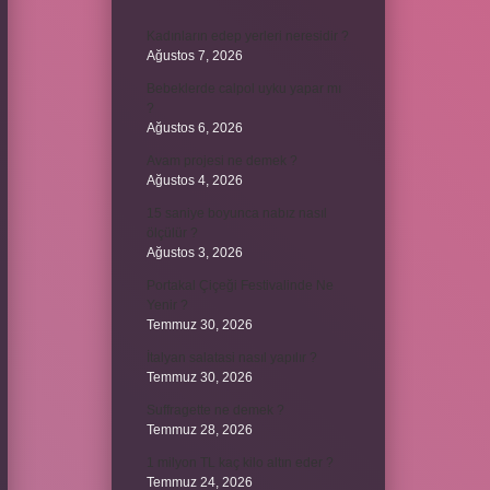
Kadınların edep yerleri neresidir ?
Ağustos 7, 2026
Bebeklerde calpol uyku yapar mı
?
Ağustos 6, 2026
Avam projesi ne demek ?
Ağustos 4, 2026
15 saniye boyunca nabız nasıl
ölçülür ?
Ağustos 3, 2026
Portakal Çiçeği Festivalinde Ne
Yenir ?
Temmuz 30, 2026
İtalyan salatasi nasıl yapılır ?
Temmuz 30, 2026
Suffragette ne demek ?
Temmuz 28, 2026
1 milyon TL kaç kilo altın eder ?
Temmuz 24, 2026