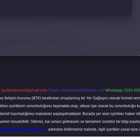
s://saytasinsaat.com.tr
Sitemap
:
backlinkpaneli@gmail.com
Teams:
forumhizmeti@gmail.com
Whatsapp: 0262 606
ve İletişim Kurumu (BTK) tarafından onaylanmış bir Yer Sağlayıcı olarak hizmet verm
rı içeriklerin sorumluluğunu taşımakta olup, siteye üye olarak bu sorumluluğu kabul
a kendi hazırladığımız makaleler paylaşılmaktadır. Burada yer alan içerikler haber 
tamamen tesadüfidir. Sitemiz, kar amacı gütmeyen ve tamamen ücretsiz bir bilgi pay
nkpanelicomtr@gmail.com
adresine bildirmeniz halinde, ilgili içerikler yasal süre 