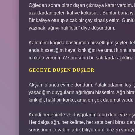
Öğleden sonra biraz dışarı çıkmaya karar verdim. H
uzaklardan gelen kahve kokusu… Bunlar bana iyi g
Bir kafeye oturup sıcak bir çay sipariş ettim. Gün
yazmak, ağrıyı hafifletir,” diye düşündüm.
Kalemimi kağıda bastığımda hissettiğim şeyleri tek 
anda hissettiğim hayal kırıklığını ve umut kırıntıla
makata vurur mu? sorusunu bu satırlarda açıklığa
GECEYE DÜŞEN DÜŞLER
Akşam olunca evime döndüm. Yatak odamın loş ış
yaşadığım duyguların ağırlığını hissettim. Ağrı bi
kırıklığı, hafif bir korku, ama en çok da umut vardı.
Kendi bedenimle ve duygularımla bu denli yüzleşm
Her dalga ağrı, her kelime, her satır beni biraz 
sorusunun cevabını artık biliyordum; bazen vuruyo