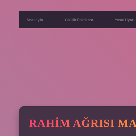
Anasayfa
Gizlilik Politikası
Yasal Uyarı
RAHIM AĞRISI M