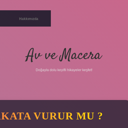
Hakkımızda
Av ve Macera
Doğayla dolu keyifli hikayeler keşfet!
AKATA VURUR MU ?