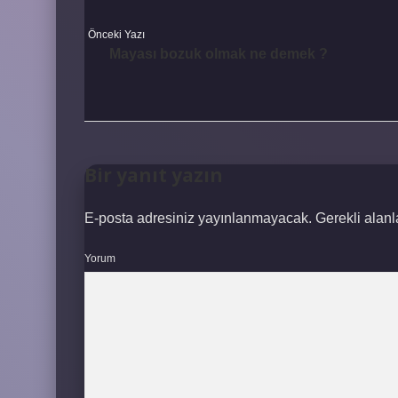
Önceki Yazı
Mayası bozuk olmak ne demek ?
Bir yanıt yazın
E-posta adresiniz yayınlanmayacak.
Gerekli alan
Yorum