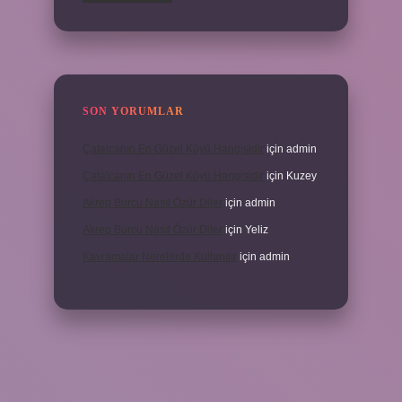
SON YORUMLAR
Çatalcanın En Güzel Köyü Hangisidir
için
admin
Çatalcanın En Güzel Köyü Hangisidir
için
Kuzey
Akrep Burcu Nasıl Özür Diler
için
admin
Akrep Burcu Nasıl Özür Diler
için
Yeliz
Kavramalar Nerelerde Kullanılır
için
admin