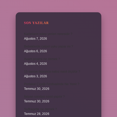
SIDEBAR
SON YAZILAR
Kadınların edep yerleri neresidir ?
Ağustos 7, 2026
Bebeklerde calpol uyku yapar mı ?
Ağustos 6, 2026
Avam projesi ne demek ?
Ağustos 4, 2026
15 saniye boyunca nabız nasıl ölçülür ?
Ağustos 3, 2026
Portakal Çiçeği Festivalinde Ne Yenir ?
Temmuz 30, 2026
İtalyan salatasi nasıl yapılır ?
Temmuz 30, 2026
Suffragette ne demek ?
Temmuz 28, 2026