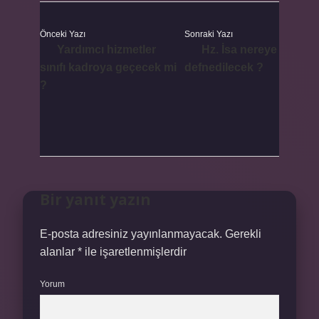
Önceki Yazı
Sonraki Yazı
Yardımcı hizmetler
Hz. İsa nereye
sınıfı kadroya geçecek mi
defnedilecek ?
?
Bir yanıt yazın
E-posta adresiniz yayınlanmayacak.
Gerekli
alanlar
*
ile işaretlenmişlerdir
Yorum