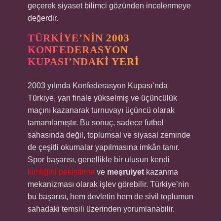
geçerek siyaset bilimci gözünden incelenmeye
değerdir.
TÜRKIYE’NIN 2003
KONFEDERASYON
KUPASI’NDAKI YERI
2003 yılında Konfederasyon Kupası’nda
Türkiye, yarı finale yükselmiş ve üçüncülük
maçını kazanarak turnuvayı üçüncü olarak
tamamlamıştır. Bu sonuç, sadece futbol
sahasında değil, toplumsal ve siyasal zeminde
de çeşitli okumalar yapılmasına imkân tanır.
Spor başarısı, genellikle bir ulusun kendi
kimliğini pekiştirme
ve
meşruiyet
kazanma
mekanizması olarak işlev görebilir. Türkiye’nin
bu başarısı, hem devletin hem de sivil toplumun
sahadaki temsili üzerinden yorumlanabilir.