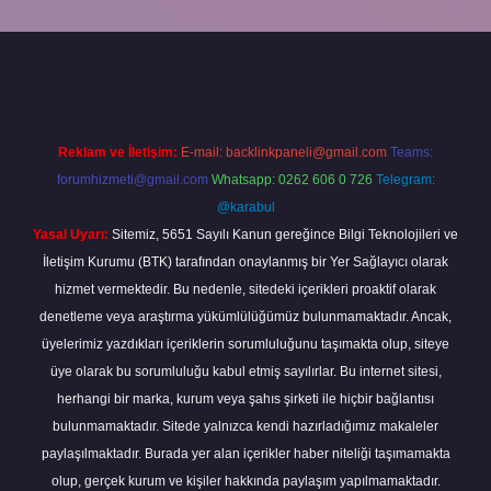
no bahis sitesi
betexper.xyz
betci güncel giriş
https://betci.bet/
betc
Reklam ve İletişim:
E-mail:
backlinkpaneli@gmail.com
Teams:
forumhizmeti@gmail.com
Whatsapp: 0262 606 0 726
Telegram:
@karabul
Yasal Uyarı:
Sitemiz, 5651 Sayılı Kanun gereğince Bilgi Teknolojileri ve
İletişim Kurumu (BTK) tarafından onaylanmış bir Yer Sağlayıcı olarak
hizmet vermektedir. Bu nedenle, sitedeki içerikleri proaktif olarak
denetleme veya araştırma yükümlülüğümüz bulunmamaktadır. Ancak,
üyelerimiz yazdıkları içeriklerin sorumluluğunu taşımakta olup, siteye
üye olarak bu sorumluluğu kabul etmiş sayılırlar. Bu internet sitesi,
herhangi bir marka, kurum veya şahıs şirketi ile hiçbir bağlantısı
bulunmamaktadır. Sitede yalnızca kendi hazırladığımız makaleler
paylaşılmaktadır. Burada yer alan içerikler haber niteliği taşımamakta
olup, gerçek kurum ve kişiler hakkında paylaşım yapılmamaktadır.