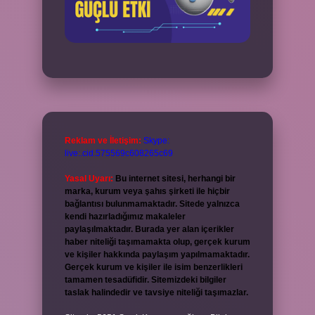
Reklam ve İletişim:
Skype:
live:.cid.575569c608265c69
Yasal Uyarı:
Bu internet sitesi, herhangi bir
marka, kurum veya şahıs şirketi ile hiçbir
bağlantısı bulunmamaktadır. Sitede yalnızca
kendi hazırladığımız makaleler
paylaşılmaktadır. Burada yer alan içerikler
haber niteliği taşımamakta olup, gerçek kurum
ve kişiler hakkında paylaşım yapılmamaktadır.
Gerçek kurum ve kişiler ile isim benzerlikleri
tamamen tesadüfidir. Sitemizdeki bilgiler
taslak halindedir ve tavsiye niteliği taşımazlar.