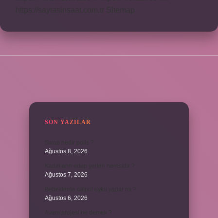
https://saytasinsaat.com.tr
Sitemap
SIDEBAR
SON YAZILAR
Swap nedir polis ?
Ağustos 8, 2026
Kadınların edep yerleri neresidir ?
Ağustos 7, 2026
Bebeklerde calpol uyku yapar mı ?
Ağustos 6, 2026
Avam projesi ne demek ?