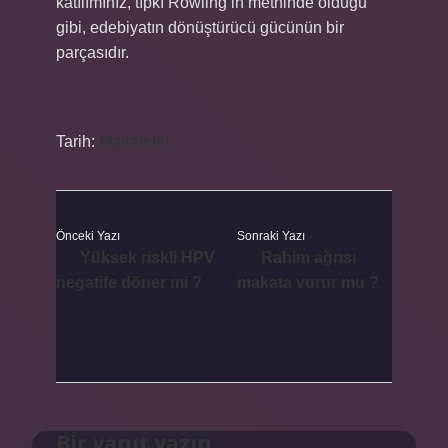
katılımınız, tıpkı Rowling’in metninde olduğu
gibi, edebiyatın dönüştürücü gücünün bir
parçasıdır.
Tarih:
Makaleler
Önceki Yazı
Sonraki Yazı
Yüksek riskli HPV
Rahim ağrısı
negatife döner mi ?
makata vurur mu ?
Bir yanıt yazın