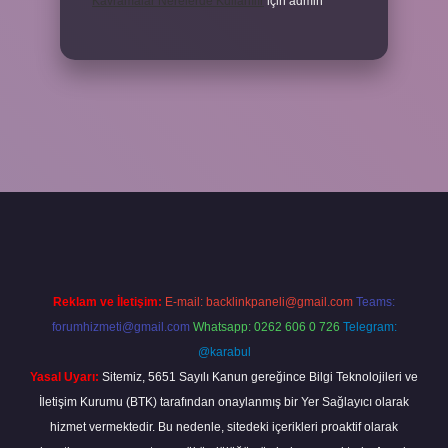
Kavramalar Nerelerde Kullanılır
için
admin
ino bahis sitesi
betexper.xyz
betci güncel giriş
https://betci.bet/
bet
Reklam ve İletişim:
E-mail:
backlinkpaneli@gmail.com
Teams:
forumhizmeti@gmail.com
Whatsapp: 0262 606 0 726
Telegram:
@karabul
Yasal Uyarı:
Sitemiz, 5651 Sayılı Kanun gereğince Bilgi Teknolojileri ve
İletişim Kurumu (BTK) tarafından onaylanmış bir Yer Sağlayıcı olarak
hizmet vermektedir. Bu nedenle, sitedeki içerikleri proaktif olarak