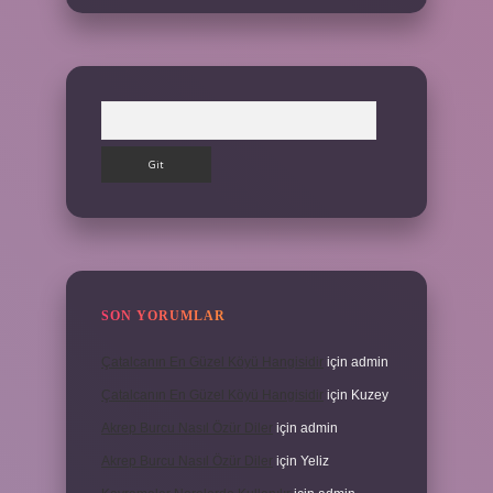
Arama
SON YORUMLAR
Çatalcanın En Güzel Köyü Hangisidir
için
admin
Çatalcanın En Güzel Köyü Hangisidir
için
Kuzey
Akrep Burcu Nasıl Özür Diler
için
admin
Akrep Burcu Nasıl Özür Diler
için
Yeliz