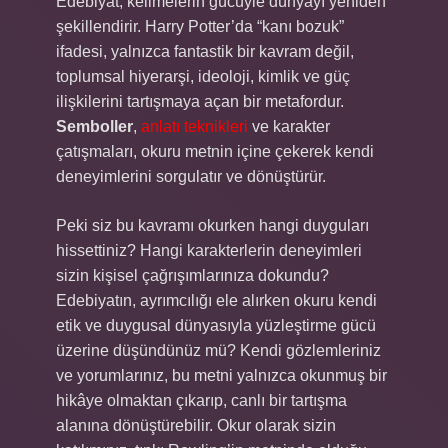
Edebiyat, kelimelerin gücüyle dünyayı yeniden
şekillendirir. Harry Potter’da “kanı bozuk”
ifadesi, yalnızca fantastik bir kavram değil,
toplumsal hiyerarşi, ideoloji, kimlik ve güç
ilişkilerini tartışmaya açan bir metafordur.
Semboller
,
anlatı teknikleri
ve karakter
çatışmaları, okuru metnin içine çekerek kendi
deneyimlerini sorgulatır ve dönüştürür.
Peki siz bu kavramı okurken hangi duyguları
hissettiniz? Hangi karakterlerin deneyimleri
sizin kişisel çağrışımlarınıza dokundu?
Edebiyatın, ayrımcılığı ele alırken okuru kendi
etik ve duygusal dünyasıyla yüzleştirme gücü
üzerine düşündünüz mü? Kendi gözlemleriniz
ve yorumlarınız, bu metni yalnızca okunmuş bir
hikâye olmaktan çıkarıp, canlı bir tartışma
alanına dönüştürebilir. Okur olarak sizin