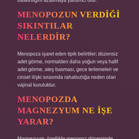
baskınlığını azaltmaya yardımcı olur.
MENOPOZUN VERDIĞI
SIKINTILAR
NELERDIR?
Menopoza işaret eden tipik belirtiler; düzensiz
adet görme, normalden daha yoğun veya hafif
adet görme, ateş basması, gece terlemeleri ve
cinsel ilişki sırasında rahatsızlığa neden olan
vajinal kuruluktur.
MENOPOZDA
MAGNEZYUM NE IŞE
YARAR?
Magnezyum, özellikle menopoz döneminde