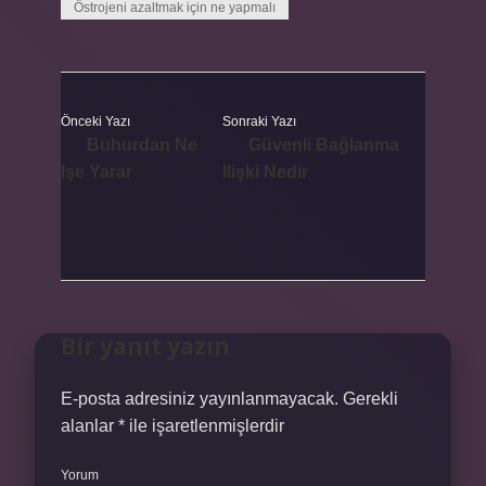
Östrojeni azaltmak için ne yapmalı
Önceki Yazı
Sonraki Yazı
Buhurdan Ne
Güvenli Bağlanma
Işe Yarar
Ilişki Nedir
Bir yanıt yazın
E-posta adresiniz yayınlanmayacak.
Gerekli
alanlar
*
ile işaretlenmişlerdir
Yorum