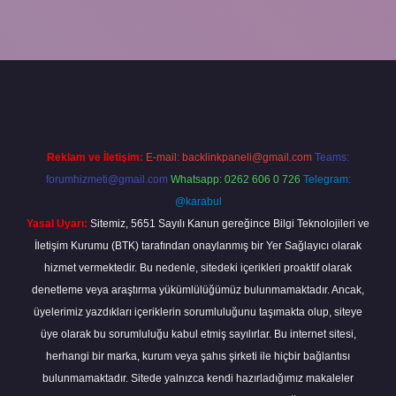
is sitesi
betexper.xyz
betci güncel giriş
https://betci.bet/
betci giri
Reklam ve İletişim:
E-mail:
backlinkpaneli@gmail.com
Teams:
forumhizmeti@gmail.com
Whatsapp: 0262 606 0 726
Telegram:
@karabul
Yasal Uyarı:
Sitemiz, 5651 Sayılı Kanun gereğince Bilgi Teknolojileri ve
İletişim Kurumu (BTK) tarafından onaylanmış bir Yer Sağlayıcı olarak
hizmet vermektedir. Bu nedenle, sitedeki içerikleri proaktif olarak
denetleme veya araştırma yükümlülüğümüz bulunmamaktadır. Ancak,
üyelerimiz yazdıkları içeriklerin sorumluluğunu taşımakta olup, siteye
üye olarak bu sorumluluğu kabul etmiş sayılırlar. Bu internet sitesi,
herhangi bir marka, kurum veya şahıs şirketi ile hiçbir bağlantısı
bulunmamaktadır. Sitede yalnızca kendi hazırladığımız makaleler