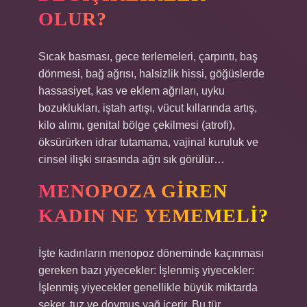
OLUR?
Sıcak basması, gece terlemeleri, çarpıntı, baş
dönmesi, bağ ağrısı, halsizlik hissi, göğüslerde
hassasiyet, kas ve eklem ağrıları, uyku
bozuklukları, iştah artışı, vücut kıllarında artış,
kilo alımı, genital bölge çekilmesi (atrofi),
öksürürken idrar tutamama, vajinal kuruluk ve
cinsel ilişki sırasında ağrı sık görülür…
MENOPOZA GIREN
KADIN NE YEMEMELI?
İşte kadınların menopoz döneminde kaçınması
gereken bazı yiyecekler: İşlenmiş yiyecekler:
İşlenmiş yiyecekler genellikle büyük miktarda
şeker, tuz ve doymuş yağ içerir. Bu tür