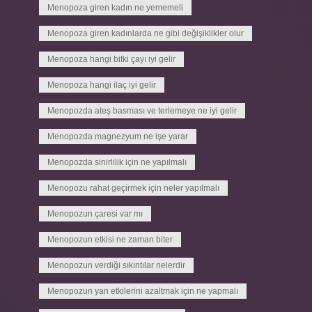
Menopoza giren kadın ne yememeli
Menopoza giren kadınlarda ne gibi değişiklikler olur
Menopoza hangi bitki çayı iyi gelir
Menopoza hangi ilaç iyi gelir
Menopozda ateş basması ve terlemeye ne iyi gelir
Menopozda magnezyum ne işe yarar
Menopozda sinirlilik için ne yapılmalı
Menopozu rahat geçirmek için neler yapılmalı
Menopozun çaresi var mı
Menopozun etkisi ne zaman biter
Menopozun verdiği sıkıntılar nelerdir
Menopozun yan etkilerini azaltmak için ne yapmalı