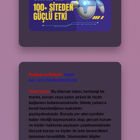
Reklam ve İletişim:
Skype:
live:.cid.575569c608265c69
Yasal Uyarı:
Bu internet sitesi, herhangi bir
marka, kurum veya şahıs şirketi ile hiçbir
bağlantısı bulunmamaktadır. Sitede yalnızca
kendi hazırladığımız makaleler
paylaşılmaktadır. Burada yer alan içerikler
haber niteliği taşımamakta olup, gerçek kurum
ve kişiler hakkında paylaşım yapılmamaktadır.
Gerçek kurum ve kişiler ile isim benzerlikleri
tamamen tesadüfidir. Sitemizdeki bilgiler