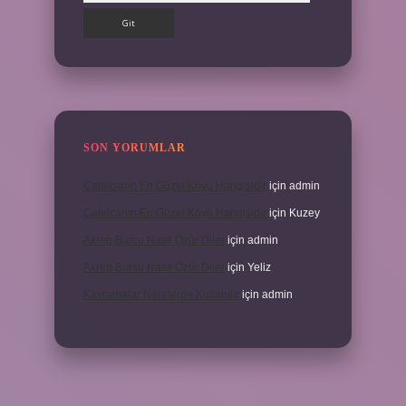
SON YORUMLAR
Çatalcanın En Güzel Köyü Hangisidir
için
admin
Çatalcanın En Güzel Köyü Hangisidir
için
Kuzey
Akrep Burcu Nasıl Özür Diler
için
admin
Akrep Burcu Nasıl Özür Diler
için
Yeliz
Kavramalar Nerelerde Kullanılır
için
admin