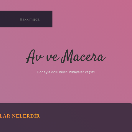
Hakkımızda
Av ve Macera
Doğayla dolu keyifli hikayeler keşfet!
ILAR NELERDIR