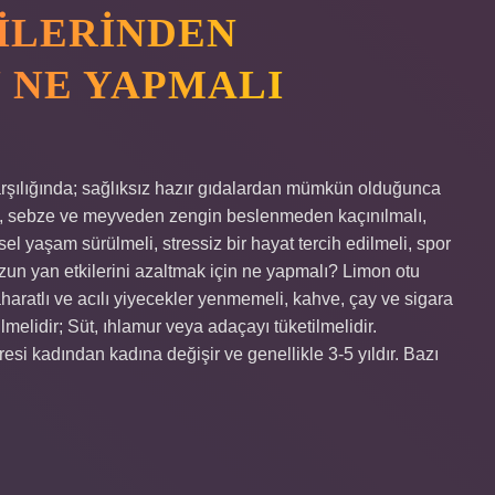
ILERINDEN
 NE YAPMALI
rşılığında; sağlıksız hazır gıdalardan mümkün olduğunca
lı, sebze ve meyveden zengin beslenmeden kaçınılmalı,
sel yaşam sürülmeli, stressiz bir hayat tercih edilmeli, spor
un yan etkilerini azaltmak için ne yapmalı? Limon otu
aharatlı ve acılı yiyecekler yenmemeli, kahve, çay ve sigara
melidir; Süt, ıhlamur veya adaçayı tüketilmelidir.
i kadından kadına değişir ve genellikle 3-5 yıldır. Bazı