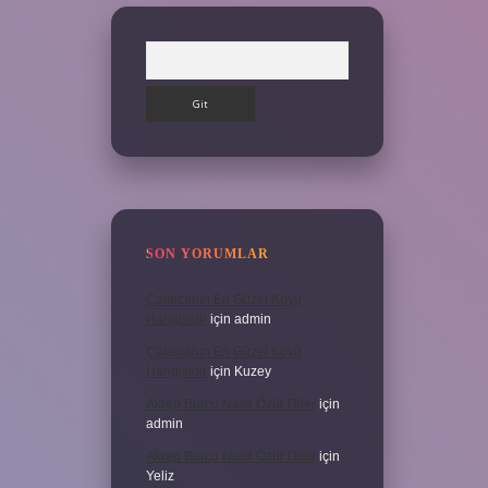
Arama
SON YORUMLAR
Çatalcanın En Güzel Köyü
Hangisidir
için
admin
Çatalcanın En Güzel Köyü
Hangisidir
için
Kuzey
Akrep Burcu Nasıl Özür Diler
için
admin
Akrep Burcu Nasıl Özür Diler
için
Yeliz