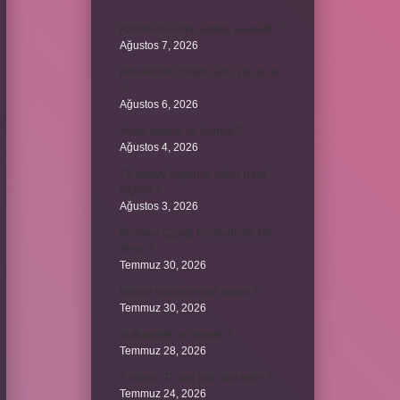
Kadınların edep yerleri neresidir ?
Ağustos 7, 2026
Bebeklerde calpol uyku yapar mı
?
Ağustos 6, 2026
Avam projesi ne demek ?
Ağustos 4, 2026
15 saniye boyunca nabız nasıl
ölçülür ?
Ağustos 3, 2026
Portakal Çiçeği Festivalinde Ne
Yenir ?
Temmuz 30, 2026
İtalyan salatasi nasıl yapılır ?
Temmuz 30, 2026
Suffragette ne demek ?
Temmuz 28, 2026
1 milyon TL kaç kilo altın eder ?
Temmuz 24, 2026