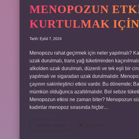
MENOPOZUN ETK
KURTULMAK IÇIN
Tarih: Eylül 7, 2024
Menopozu rahat geçirmek için neler yapılmalı? Ka
uzak durulmalı, trans yağ tüketiminden kaçınılma
alkolden uzak durulmalı, düzenli ve tek eşli bir cin
yapılmalı ve sigaradan uzak durulmalıdır. Menopoz
çayının sakinleştirici etkisi vardır. Bu dönemde; B
mümkün olduğunca azaltılmalıdır. Bol sebze tüketil
Menopozun etkisi ne zaman biter? Menopozun süres
kadınlar menopoz sırasında hiçbir…
Menopozun
Devamını okuyun
Yorum Bırak
Etkilerinden
Kurtulmak