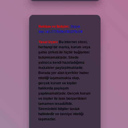
Reklam ve İletişim:
Skype:
live:.cid.575569c608265c69
Yasal Uyarı:
Bu internet sitesi,
herhangi bir marka, kurum veya
şahıs şirketi ile hiçbir bağlantısı
bulunmamaktadır. Sitede
yalnızca kendi hazırladığımız
makaleler paylaşılmaktadır.
Burada yer alan içerikler haber
niteliği taşımamakta olup,
gerçek kurum ve kişiler
hakkında paylaşım
yapılmamaktadır. Gerçek kurum
ve kişiler ile isim benzerlikleri
tamamen tesadüfidir.
Sitemizdeki bilgiler taslak
halindedir ve tavsiye niteliği
taşımazlar.