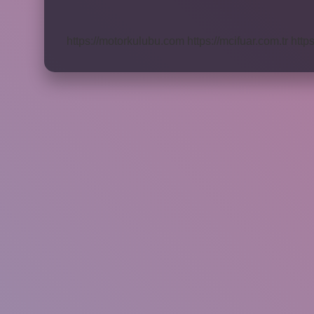
Için
Ne
Yapmalı
https://motorkulubu.com
https://mcifuar.com.tr
http