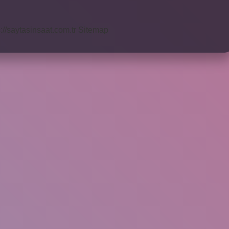
s://saytasinsaat.com.tr
Sitemap