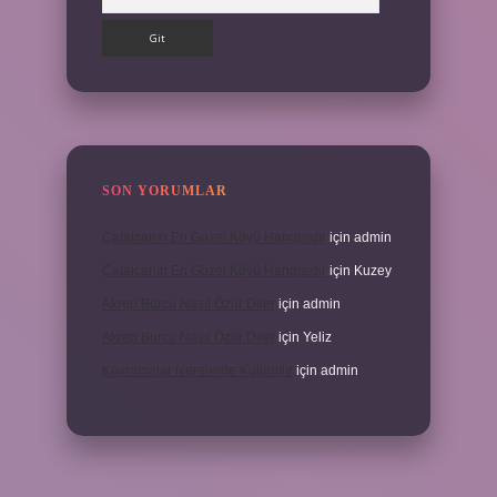
SON YORUMLAR
Çatalcanın En Güzel Köyü Hangisidir
için
admin
Çatalcanın En Güzel Köyü Hangisidir
için
Kuzey
Akrep Burcu Nasıl Özür Diler
için
admin
Akrep Burcu Nasıl Özür Diler
için
Yeliz
Kavramalar Nerelerde Kullanılır
için
admin