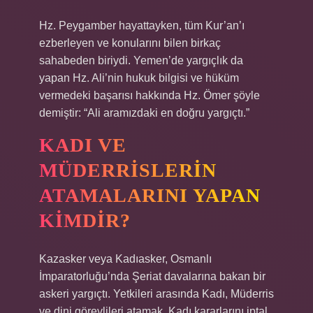
Hz. Peygamber hayattayken, tüm Kur’an’ı
ezberleyen ve konularını bilen birkaç
sahabeden biriydi. Yemen’de yargıçlık da
yapan Hz. Ali’nin hukuk bilgisi ve hüküm
vermedeki başarısı hakkında Hz. Ömer şöyle
demiştir: “Ali aramızdaki en doğru yargıçtı.”
KADI VE
MÜDERRISLERIN
ATAMALARINI YAPAN
KIMDIR?
Kazasker veya Kadıasker, Osmanlı
İmparatorluğu’nda Şeriat davalarına bakan bir
askeri yargıçtı. Yetkileri arasında Kadı, Müderris
ve dini görevlileri atamak, Kadı kararlarını iptal