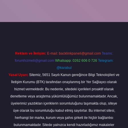
 bahis sitesi
betexper.xyz
betci güncel giriş
https://betci.bet/
betci 
Reklam ve İletişim:
E-mail:
backlinkpaneli@gmail.com
Teams:
forumhizmeti@gmail.com
Whatsapp: 0262 606 0 726
Telegram:
@karabul
Yasal Uyarı:
Sitemiz, 5651 Sayılı Kanun gereğince Bilgi Teknolojileri ve
İletişim Kurumu (BTK) tarafından onaylanmış bir Yer Sağlayıcı olarak
hizmet vermektedir. Bu nedenle, sitedeki içerikleri proaktif olarak
denetleme veya araştırma yükümlülüğümüz bulunmamaktadır. Ancak,
üyelerimiz yazdıkları içeriklerin sorumluluğunu taşımakta olup, siteye
üye olarak bu sorumluluğu kabul etmiş sayılırlar. Bu internet sitesi,
herhangi bir marka, kurum veya şahıs şirketi ile hiçbir bağlantısı
bulunmamaktadır. Sitede yalnızca kendi hazırladığımız makaleler