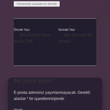
Osmanlıda avukata ne denirdi
Önceki Yazı
Sonraki Yazı
Baş Kaldırı Nasıl
Hor Durmak Ne
Yazılır Tdk
Demek
Bir yanıt yazın
E-posta adresiniz yayınlanmayacak.
Gerekli
alanlar
*
ile işaretlenmişlerdir
Yorum