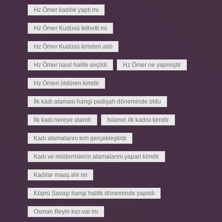
Hz Ömer kadılık yaptı mı
Hz Ömer Kudüsü fethetti mi
Hz Ömer Kudüsü kimden aldı
Hz Ömer nasıl halife seçildi
Hz Ömer ne yapmıştır
Hz Ömeri öldüren kimdir
İlk kadı ataması hangi padişah döneminde oldu
İlk kadı nereye atandı
İslamın ilk kadısı kimdir
Kadı atamalarını kim gerçekleştirdi
Kadı ve müderrislerin atamalarını yapan kimdir
Kadılar maaş alır mı
Köprü Savaşı hangi halife döneminde yapıldı
Osman Beyin kızı var mı