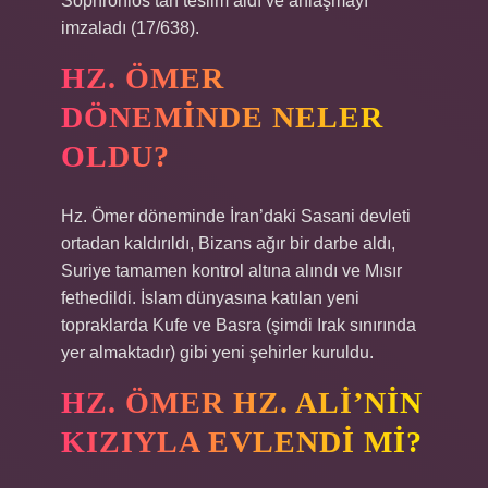
Sophronios’tan teslim aldı ve anlaşmayı
imzaladı (17/638).
HZ. ÖMER
DÖNEMINDE NELER
OLDU?
Hz. Ömer döneminde İran’daki Sasani devleti
ortadan kaldırıldı, Bizans ağır bir darbe aldı,
Suriye tamamen kontrol altına alındı ​​ve Mısır
fethedildi. İslam dünyasına katılan yeni
topraklarda Kufe ve Basra (şimdi Irak sınırında
yer almaktadır) gibi yeni şehirler kuruldu.
HZ. ÖMER HZ. ALI’NIN
KIZIYLA EVLENDI MI?