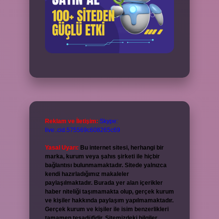
Reklam ve İletişim:
Skype:
live:.cid.575569c608265c69
Yasal Uyarı:
Bu internet sitesi, herhangi bir
marka, kurum veya şahıs şirketi ile hiçbir
bağlantısı bulunmamaktadır. Sitede yalnızca
kendi hazırladığımız makaleler
paylaşılmaktadır. Burada yer alan içerikler
haber niteliği taşımamakta olup, gerçek kurum
ve kişiler hakkında paylaşım yapılmamaktadır.
Gerçek kurum ve kişiler ile isim benzerlikleri
tamamen tesadüfidir. Sitemizdeki bilgiler