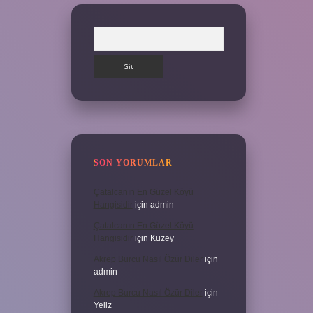
Arama
SON YORUMLAR
Çatalcanın En Güzel Köyü
Hangisidir
için
admin
Çatalcanın En Güzel Köyü
Hangisidir
için
Kuzey
Akrep Burcu Nasıl Özür Diler
için
admin
Akrep Burcu Nasıl Özür Diler
için
Yeliz