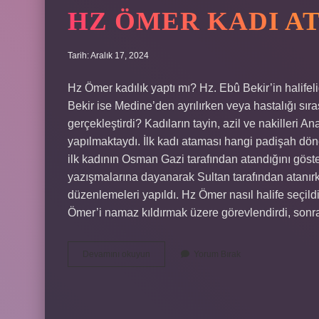
HZ ÖMER KADI AT
Tarih: Aralık 17, 2024
Hz Ömer kadılık yaptı mı? Hz. Ebû Bekir’in halife
Bekir ise Medine’den ayrılırken veya hastalığı sır
gerçekleştirdi? Kadıların tayin, azil ve nakilleri 
yapılmaktaydı. İlk kadı ataması hangi padişah dön
ilk kadının Osman Gazi tarafından atandığını göste
yazışmalarına dayanarak Sultan tarafından atanır
düzenlemeleri yapıldı. Hz Ömer nasıl halife seçi
Ömer’i namaz kıldırmak üzere görevlendirdi, son
Hz
Devamını okuyun
Yorum Bırak
Ömer
Kadı
Ataması
Yaptı
Mı