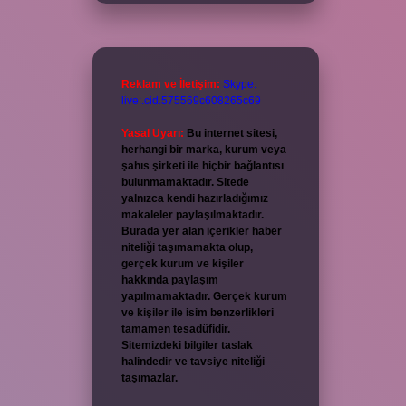
Reklam ve İletişim:
Skype:
live:.cid.575569c608265c69
Yasal Uyarı:
Bu internet sitesi,
herhangi bir marka, kurum veya
şahıs şirketi ile hiçbir bağlantısı
bulunmamaktadır. Sitede
yalnızca kendi hazırladığımız
makaleler paylaşılmaktadır.
Burada yer alan içerikler haber
niteliği taşımamakta olup,
gerçek kurum ve kişiler
hakkında paylaşım
yapılmamaktadır. Gerçek kurum
ve kişiler ile isim benzerlikleri
tamamen tesadüfidir.
Sitemizdeki bilgiler taslak
halindedir ve tavsiye niteliği
taşımazlar.