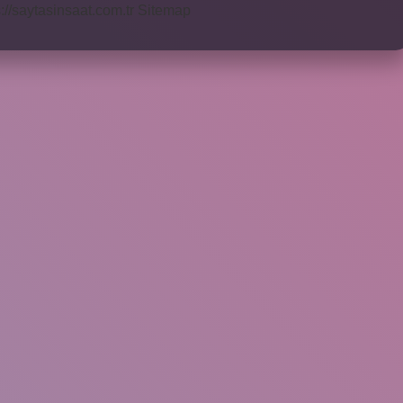
s://saytasinsaat.com.tr
Sitemap