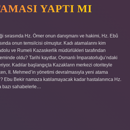
AMASI YAPTI MI
liği sırasında Hz. Ömer onun danışmanı ve hakimi, Hz. Ebû
asında onun temsilcisi olmuştur. Kadı atamalarını kim
Anadolu ve Rumeli Kazaskerlik müdürlükleri tarafından
eminde oldu? Tarihi kayıtlar, Osmanlı İmparatorluğu’ndaki
riyor. Kadılar başlangıçta Kazakların merkezi otoriteyle
ken, II. Mehmed’in yönetimi devralmasıyla yeni atama
ldi? Ebu Bekir namaza katılamayacak kadar hastalanınca Hz.
ra bazı sahabelerle…