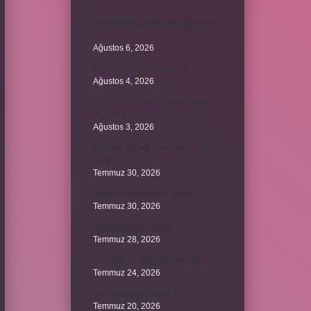
Bebeklerde calpol uyku yapar mı
?
Ağustos 6, 2026
Avam projesi ne demek ?
Ağustos 4, 2026
15 saniye boyunca nabız nasıl
ölçülür ?
Ağustos 3, 2026
Portakal Çiçeği Festivalinde Ne
Yenir ?
Temmuz 30, 2026
İtalyan salatasi nasıl yapılır ?
Temmuz 30, 2026
Suffragette ne demek ?
Temmuz 28, 2026
1 milyon TL kaç kilo altın eder ?
Temmuz 24, 2026
1yx ne demek iddaa ?
Temmuz 20, 2026