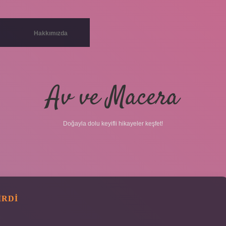
Hakkımızda
Av ve Macera
Doğayla dolu keyifli hikayeler keşfet!
IRDI