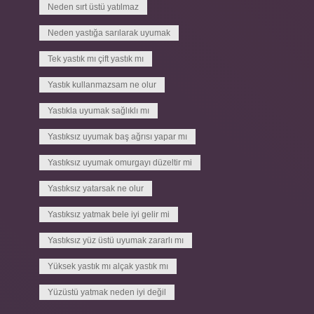
Neden sırt üstü yatılmaz
Neden yastığa sarılarak uyumak
Tek yastık mı çift yastık mı
Yastık kullanmazsam ne olur
Yastıkla uyumak sağlıklı mı
Yastıksız uyumak baş ağrısı yapar mı
Yastıksız uyumak omurgayı düzeltir mi
Yastıksız yatarsak ne olur
Yastıksız yatmak bele iyi gelir mi
Yastıksız yüz üstü uyumak zararlı mı
Yüksek yastık mı alçak yastık mı
Yüzüstü yatmak neden iyi değil