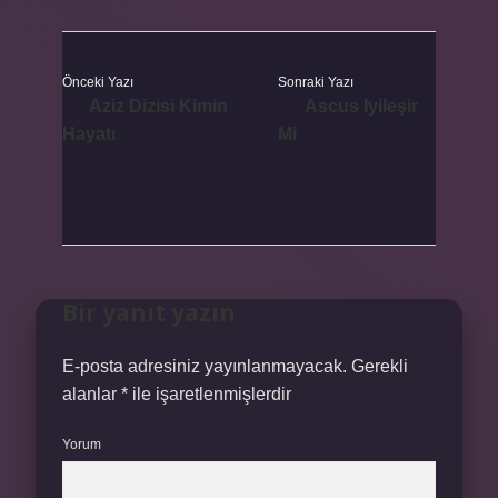
Önceki Yazı
Sonraki Yazı
Aziz Dizisi Kimin
Ascus Iyileşir
Hayatı
Mi
Bir yanıt yazın
E-posta adresiniz yayınlanmayacak.
Gerekli
alanlar
*
ile işaretlenmişlerdir
Yorum