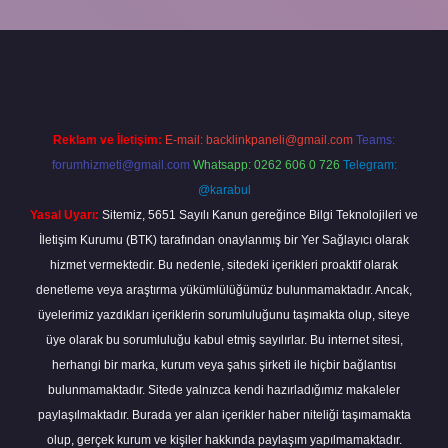
casino bahis sitesi
betexper.xyz
betci güncel giriş
https://betci.bet
Reklam ve İletişim:
E-mail:
backlinkpaneli@gmail.com
Teams:
forumhizmeti@gmail.com
Whatsapp: 0262 606 0 726
Telegram:
@karabul
Yasal Uyarı:
Sitemiz, 5651 Sayılı Kanun gereğince Bilgi Teknolojileri ve
İletişim Kurumu (BTK) tarafından onaylanmış bir Yer Sağlayıcı olarak
hizmet vermektedir. Bu nedenle, sitedeki içerikleri proaktif olarak
denetleme veya araştırma yükümlülüğümüz bulunmamaktadır. Ancak,
üyelerimiz yazdıkları içeriklerin sorumluluğunu taşımakta olup, siteye
üye olarak bu sorumluluğu kabul etmiş sayılırlar. Bu internet sitesi,
herhangi bir marka, kurum veya şahıs şirketi ile hiçbir bağlantısı
bulunmamaktadır. Sitede yalnızca kendi hazırladığımız makaleler
paylaşılmaktadır. Burada yer alan içerikler haber niteliği taşımamakta
olup, gerçek kurum ve kişiler hakkında paylaşım yapılmamaktadır.