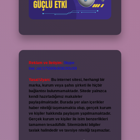
Reklam ve İletişim:
Skype:
live:.cid.575569c608265c69
Yasal Uyarı:
Bu internet sitesi, herhangi bir
marka, kurum veya şahıs şirketi ile hiçbir
bağlantısı bulunmamaktadır. Sitede yalnızca
kendi hazırladığımız makaleler
paylaşılmaktadır. Burada yer alan içerikler
haber niteliği taşımamakta olup, gerçek kurum
ve kişiler hakkında paylaşım yapılmamaktadır.
Gerçek kurum ve kişiler ile isim benzerlikleri
tamamen tesadüfidir. Sitemizdeki bilgiler
taslak halindedir ve tavsiye niteliği taşımazlar.