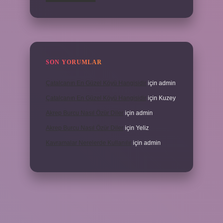
SON YORUMLAR
Çatalcanın En Güzel Köyü Hangisidir
için
admin
Çatalcanın En Güzel Köyü Hangisidir
için
Kuzey
Akrep Burcu Nasıl Özür Diler
için
admin
Akrep Burcu Nasıl Özür Diler
için
Yeliz
Kavramalar Nerelerde Kullanılır
için
admin