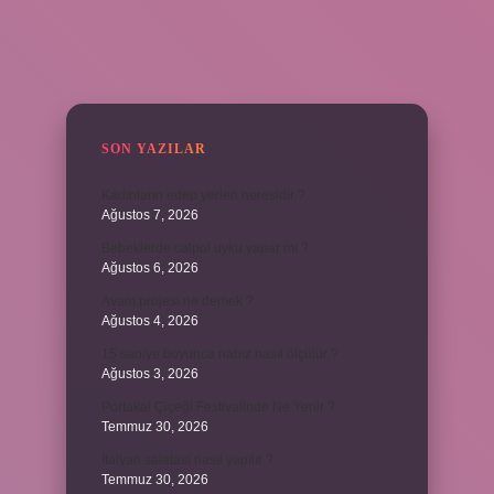
SIDEBAR
SON YAZILAR
Kadınların edep yerleri neresidir ?
Ağustos 7, 2026
Bebeklerde calpol uyku yapar mı ?
Ağustos 6, 2026
Avam projesi ne demek ?
Ağustos 4, 2026
15 saniye boyunca nabız nasıl ölçülür ?
Ağustos 3, 2026
Portakal Çiçeği Festivalinde Ne Yenir ?
Temmuz 30, 2026
İtalyan salatasi nasıl yapılır ?
Temmuz 30, 2026