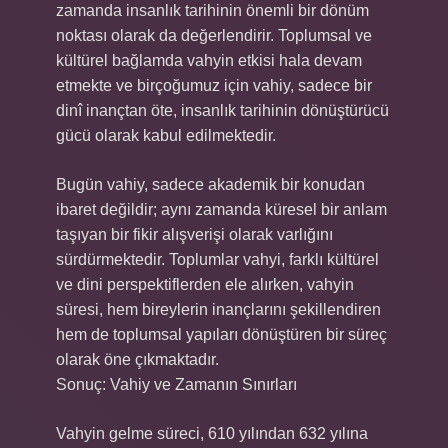
zamanda insanlık tarihinin önemli bir dönüm
noktası olarak da değerlendirir. Toplumsal ve
kültürel bağlamda vahyin etkisi hala devam
etmekte ve birçoğumuz için vahiy, sadece bir
dinî inançtan öte, insanlık tarihinin dönüştürücü
gücü olarak kabul edilmektedir.
Bugün vahiy, sadece akademik bir konudan
ibaret değildir; aynı zamanda küresel bir anlam
taşıyan bir fikir alışverişi olarak varlığını
sürdürmektedir. Toplumlar vahyi, farklı kültürel
ve dini perspektiflerden ele alırken, vahyin
süresi, hem bireylerin inançlarını şekillendiren
hem de toplumsal yapıları dönüştüren bir süreç
olarak öne çıkmaktadır.
Sonuç: Vahiy ve Zamanın Sınırları
Vahyin gelme süreci, 610 yılından 632 yılına