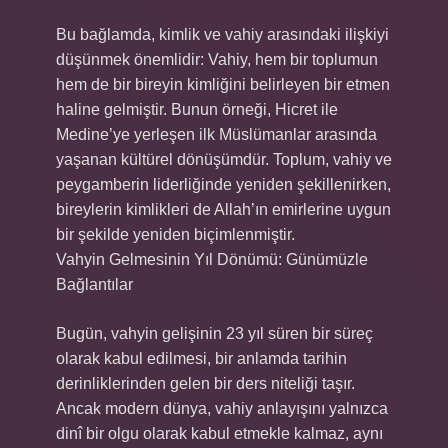
Bu bağlamda, kimlik ve vahiy arasındaki ilişkiyi
düşünmek önemlidir: Vahiy, hem bir toplumun
hem de bir bireyin kimliğini belirleyen bir etmen
haline gelmiştir. Bunun örneği, Hicret ile
Medine’ye yerleşen ilk Müslümanlar arasında
yaşanan kültürel dönüşümdür. Toplum, vahiy ve
peygamberin liderliğinde yeniden şekillenirken,
bireylerin kimlikleri de Allah’ın emirlerine uygun
bir şekilde yeniden biçimlenmiştir.
Vahyin Gelmesinin Yıl Dönümü: Günümüzle
Bağlantılar
Bugün, vahyin gelişinin 23 yıl süren bir süreç
olarak kabul edilmesi, bir anlamda tarihin
derinliklerinden gelen bir ders niteliği taşır.
Ancak modern dünya, vahiy anlayışını yalnızca
dinî bir olgu olarak kabul etmekle kalmaz, aynı