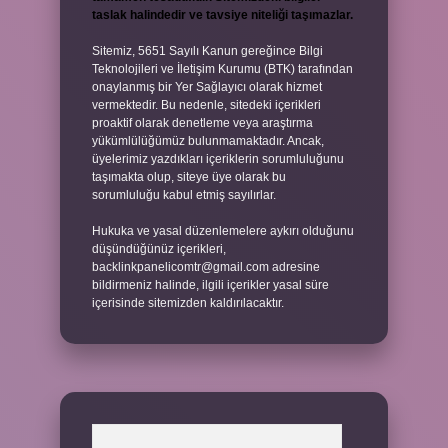
taslak halindedir ve tavsiye niteliği taşımazlar.
Sitemiz, 5651 Sayılı Kanun gereğince Bilgi
Teknolojileri ve İletişim Kurumu (BTK) tarafından
onaylanmış bir Yer Sağlayıcı olarak hizmet
vermektedir. Bu nedenle, sitedeki içerikleri
proaktif olarak denetleme veya araştırma
yükümlülüğümüz bulunmamaktadır. Ancak,
üyelerimiz yazdıkları içeriklerin sorumluluğunu
taşımakta olup, siteye üye olarak bu
sorumluluğu kabul etmiş sayılırlar.
Hukuka ve yasal düzenlemelere aykırı olduğunu
düşündüğünüz içerikleri,
backlinkpanelicomtr@gmail.com
adresine
bildirmeniz halinde, ilgili içerikler yasal süre
içerisinde sitemizden kaldırılacaktır.
Arama