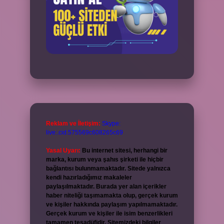
Reklam ve İletişim:
Skype:
live:.cid.575569c608265c69
Yasal Uyarı:
Bu internet sitesi, herhangi bir
marka, kurum veya şahıs şirketi ile hiçbir
bağlantısı bulunmamaktadır. Sitede yalnızca
kendi hazırladığımız makaleler
paylaşılmaktadır. Burada yer alan içerikler
haber niteliği taşımamakta olup, gerçek kurum
ve kişiler hakkında paylaşım yapılmamaktadır.
Gerçek kurum ve kişiler ile isim benzerlikleri
tamamen tesadüfidir. Sitemizdeki bilgiler