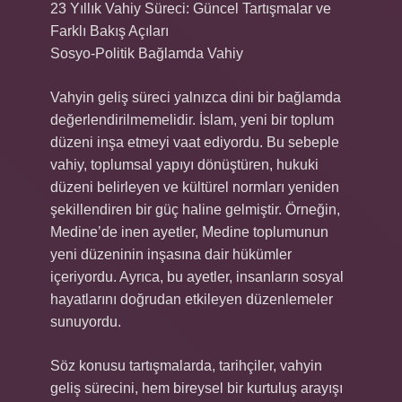
23 Yıllık Vahiy Süreci: Güncel Tartışmalar ve
Farklı Bakış Açıları
Sosyo-Politik Bağlamda Vahiy
Vahyin geliş süreci yalnızca dini bir bağlamda
değerlendirilmemelidir. İslam, yeni bir toplum
düzeni inşa etmeyi vaat ediyordu. Bu sebeple
vahiy, toplumsal yapıyı dönüştüren, hukuki
düzeni belirleyen ve kültürel normları yeniden
şekillendiren bir güç haline gelmiştir. Örneğin,
Medine’de inen ayetler, Medine toplumunun
yeni düzeninin inşasına dair hükümler
içeriyordu. Ayrıca, bu ayetler, insanların sosyal
hayatlarını doğrudan etkileyen düzenlemeler
sunuyordu.
Söz konusu tartışmalarda, tarihçiler, vahyin
geliş sürecini, hem bireysel bir kurtuluş arayışı