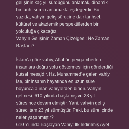
gelişinin kaç yıl sürdüğünü anlamak, dinamik
bir tarihi süreci anlamakla eşdeğerdir. Bu
yazıda, vahyin geliş sürecine dair tarihsel,
kültürel ve akademik perspektiflerden bir
yolculuğa çıkacağız.
Vahyin Gelişinin Zaman Çizelgesi: Ne Zaman
Başladı?
İslam’a göre vahiy, Allah’ın peygamberlere
insanlara doğru yolu göstermesi için gönderdiği
kutsal mesajdır. Hz. Muhammed’e gelen vahiy
ise, bir insanın hayatında en uzun süre
boyunca alınan vahiylerden biridir. Vahyin
gelmesi, 610 yılında başlamış ve 23 yıl
süresince devam etmiştir. Yani, vahyin geliş
süreci tam 23 yıl sürmüştür. Peki, bu süre içinde
neler yaşanmıştır?
610 Yılında Başlayan Vahiy: İlk İndirilmiş Ayet