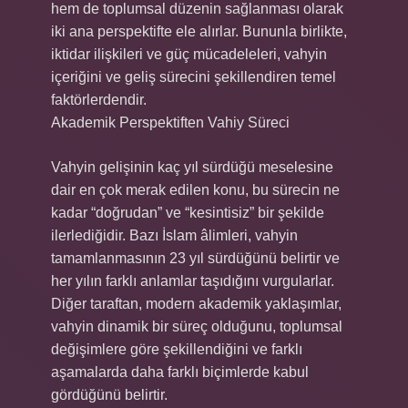
hem de toplumsal düzenin sağlanması olarak
iki ana perspektifte ele alırlar. Bununla birlikte,
iktidar ilişkileri ve güç mücadeleleri, vahyin
içeriğini ve geliş sürecini şekillendiren temel
faktörlerdendir.
Akademik Perspektiften Vahiy Süreci
Vahyin gelişinin kaç yıl sürdüğü meselesine
dair en çok merak edilen konu, bu sürecin ne
kadar “doğrudan” ve “kesintisiz” bir şekilde
ilerlediğidir. Bazı İslam âlimleri, vahyin
tamamlanmasının 23 yıl sürdüğünü belirtir ve
her yılın farklı anlamlar taşıdığını vurgularlar.
Diğer taraftan, modern akademik yaklaşımlar,
vahyin dinamik bir süreç olduğunu, toplumsal
değişimlere göre şekillendiğini ve farklı
aşamalarda daha farklı biçimlerde kabul
gördüğünü belirtir.