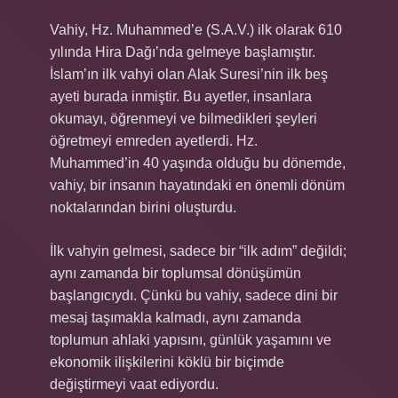
Vahiy, Hz. Muhammed’e (S.A.V.) ilk olarak 610
yılında Hira Dağı’nda gelmeye başlamıştır.
İslam’ın ilk vahyi olan Alak Suresi’nin ilk beş
ayeti burada inmiştir. Bu ayetler, insanlara
okumayı, öğrenmeyi ve bilmedikleri şeyleri
öğretmeyi emreden ayetlerdi. Hz.
Muhammed’in 40 yaşında olduğu bu dönemde,
vahiy, bir insanın hayatındaki en önemli dönüm
noktalarından birini oluşturdu.
İlk vahyin gelmesi, sadece bir “ilk adım” değildi;
aynı zamanda bir toplumsal dönüşümün
başlangıcıydı. Çünkü bu vahiy, sadece dini bir
mesaj taşımakla kalmadı, aynı zamanda
toplumun ahlaki yapısını, günlük yaşamını ve
ekonomik ilişkilerini köklü bir biçimde
değiştirmeyi vaat ediyordu.