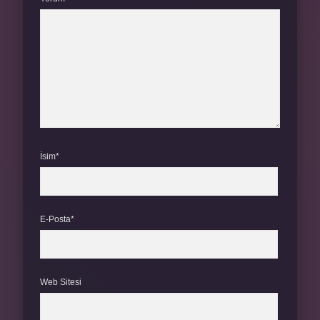
İsim*
E-Posta*
Web Sitesi