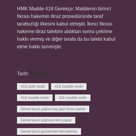
HMK Madde 418 Gerekçe: Maddenin birinci
fıkrası hakemin itiraz prosedüründe taraf
tarafsızlığı ilkesini kabul etmiştir. İkinci fıkrası
hakeme itiraz talebini aldıktan sonra çekilme
hakkı vermiş ve diğer tarafa da bu talebi kabul
etme hakkı tanımıştır.
Tarih:
Makaleler
416 çelik nedir
416 madde nedir
418 madde nedir
426 madde nedir
Genel kurul çağrısı kaç gün önce yapılır
Genel kurul çağrısını kim yapar
Genel kurul gündemini kim belirler