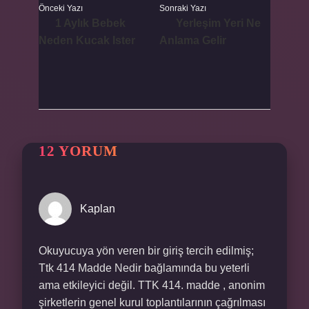
Önceki Yazı
Sonraki Yazı
1 Aylık Bebek
Yerleşim Yeri Ne
Neden Kucak Ister
Anlama Gelir
12 YORUM
Kaplan
Okuyucuya yön veren bir giriş tercih edilmiş;
Ttk 414 Madde Nedir bağlamında bu yeterli
ama etkileyici değil. TTK 414. madde , anonim
şirketlerin genel kurul toplantılarının çağrılması