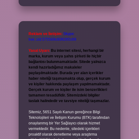
Reklam ve İletişim:
Skype:
live:.cid.575569c608265c69
Yasal Uyarı:
Bu internet sitesi, herhangi bir
marka, kurum veya şahıs şirketi ile hiçbir
bağlantısı bulunmamaktadır. Sitede yalnızca
kendi hazırladığımız makaleler
paylaşılmaktadır. Burada yer alan içerikler
haber niteliği taşımamakta olup, gerçek kurum
ve kişiler hakkında paylaşım yapılmamaktadır.
Gerçek kurum ve kişiler ile isim benzerlikleri
tamamen tesadüfidir. Sitemizdeki bilgiler
taslak halindedir ve tavsiye niteliği taşımazlar.
Sitemiz, 5651 Sayılı Kanun gereğince Bilgi
Teknolojileri ve İletişim Kurumu (BTK) tarafından
onaylanmış bir Yer Sağlayıcı olarak hizmet
vermektedir. Bu nedenle, sitedeki içerikleri
proaktif olarak denetleme veya araştırma