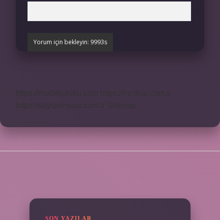
https://motorkulubu.com
https://mcifuar.com.tr
https://saytasinsaat.com.tr
Sitemap
SIDEBAR
SON YAZILAR