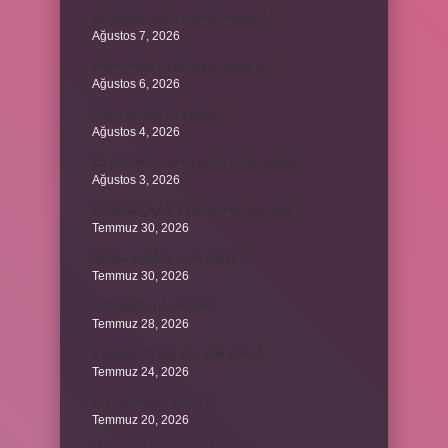
Kadınların edep yerleri neresidir ?
Ağustos 7, 2026
Bebeklerde calpol uyku yapar mı ?
Ağustos 6, 2026
Avam projesi ne demek ?
Ağustos 4, 2026
15 saniye boyunca nabız nasıl ölçülür ?
Ağustos 3, 2026
Portakal Çiçeği Festivalinde Ne Yenir ?
Temmuz 30, 2026
İtalyan salatasi nasıl yapılır ?
Temmuz 30, 2026
Suffragette ne demek ?
Temmuz 28, 2026
1 milyon TL kaç kilo altın eder ?
Temmuz 24, 2026
1yx ne demek iddaa ?
Temmuz 20, 2026