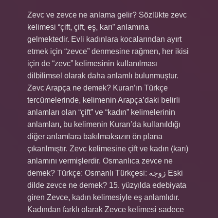
Zevc ve zevce ne anlama gelir? Sözlükte zevc
kelimesi “çift, çift, eş, karı” anlamına
gelmektedir. Evli kadınlara kocalarından ayırt
etmek için “zevce” denmesine rağmen, her ikisi
için de “zevc” kelimesinin kullanılması
dilbilimsel olarak daha anlamlı bulunmuştur.
Zevc Arapça ne demek? Kuran’ın Türkçe
tercümelerinde, kelimenin Arapça’daki belirli
anlamları olan “çift” ve “kadın” kelimelerinin
anlamları, bu kelimenin Kuran’da kullanıldığı
diğer anlamlara bakılmaksızın ön plana
çıkarılmıştır. Zevc kelimesine çift ve kadın (karı)
anlamını vermişlerdir. Osmanlıca zevce ne
demek? Türkçe: Osmanlı Türkçesi: زوجه‎ Eski
dilde zevce ne demek? 15. yüzyılda edebiyata
giren Zevce, kadın kelimesiyle eş anlamlıdır.
Kadından farklı olarak Zevce kelimesi sadece