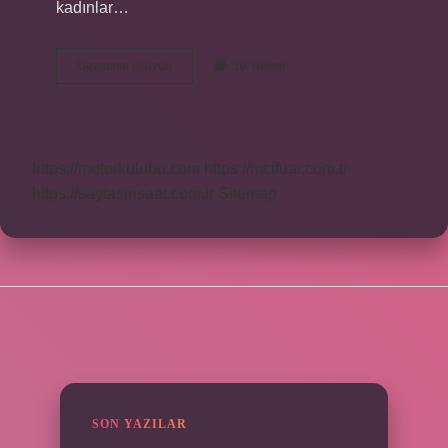
kadınlar…
Arapça
Devamını okuyun
10 Yorum
Zevc
Ve
Zevce
Ne
Demek
https://motorkulubu.com
https://mcifuar.com.tr
https://saytasinsaat.com.tr
Sitemap
SIDEBAR
SON YAZILAR