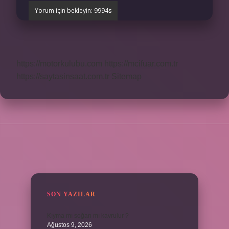
https://motorkulubu.com
https://mcifuar.com.tr
https://saytasinsaat.com.tr
Sitemap
SIDEBAR
SON YAZILAR
Kıyma mı soğan mı kavrulur ?
Ağustos 9, 2026