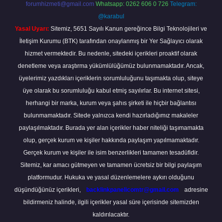
forumhizmeti@gmail.com
Whatsapp: 0262 606 0 726
Telegram:
@karabul
Yasal Uyarı:
Sitemiz, 5651 Sayılı Kanun gereğince Bilgi Teknolojileri ve
İletişim Kurumu (BTK) tarafından onaylanmış bir Yer Sağlayıcı olarak
hizmet vermektedir. Bu nedenle, sitedeki içerikleri proaktif olarak
denetleme veya araştırma yükümlülüğümüz bulunmamaktadır. Ancak,
üyelerimiz yazdıkları içeriklerin sorumluluğunu taşımakta olup, siteye
üye olarak bu sorumluluğu kabul etmiş sayılırlar. Bu internet sitesi,
herhangi bir marka, kurum veya şahıs şirketi ile hiçbir bağlantısı
bulunmamaktadır. Sitede yalnızca kendi hazırladığımız makaleler
paylaşılmaktadır. Burada yer alan içerikler haber niteliği taşımamakta
olup, gerçek kurum ve kişiler hakkında paylaşım yapılmamaktadır.
Gerçek kurum ve kişiler ile isim benzerlikleri tamamen tesadüfidir.
Sitemiz, kar amacı gütmeyen ve tamamen ücretsiz bir bilgi paylaşım
platformudur. Hukuka ve yasal düzenlemelere aykırı olduğunu
düşündüğünüz içerikleri,
backlinkpanelicomtr@gmail.com
adresine
bildirmeniz halinde, ilgili içerikler yasal süre içerisinde sitemizden
kaldırılacaktır.