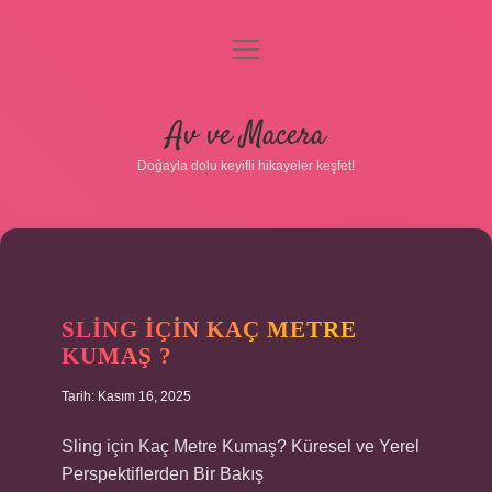
menüyü
aç
Anasayfa
Av ve Macera
Gizlilik Politikası
Doğayla dolu keyifli hikayeler keşfet!
Yasal Uyarı
Hakkımızda
SLING IÇIN KAÇ METRE
KUMAŞ ?
Tarih: Kasım 16, 2025
Sling için Kaç Metre Kumaş? Küresel ve Yerel
Perspektiflerden Bir Bakış