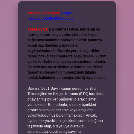
Reklam ve İletişim:
Skype:
live:.cid.575569c608265c69
Yasal Uyarı:
Bu internet sitesi, herhangi bir
marka, kurum veya şahıs şirketi ile hiçbir
bağlantısı bulunmamaktadır. Sitede yalnızca
kendi hazırladığımız makaleler
paylaşılmaktadır. Burada yer alan içerikler
haber niteliği taşımamakta olup, gerçek kurum
ve kişiler hakkında paylaşım yapılmamaktadır.
Gerçek kurum ve kişiler ile isim benzerlikleri
tamamen tesadüfidir. Sitemizdeki bilgiler
taslak halindedir ve tavsiye niteliği taşımazlar.
Sitemiz, 5651 Sayılı Kanun gereğince Bilgi
Teknolojileri ve İletişim Kurumu (BTK) tarafından
onaylanmış bir Yer Sağlayıcı olarak hizmet
vermektedir. Bu nedenle, sitedeki içerikleri
proaktif olarak denetleme veya araştırma
yükümlülüğümüz bulunmamaktadır. Ancak,
üyelerimiz yazdıkları içeriklerin sorumluluğunu
taşımakta olup, siteye üye olarak bu
sorumluluğu kabul etmiş sayılırlar.