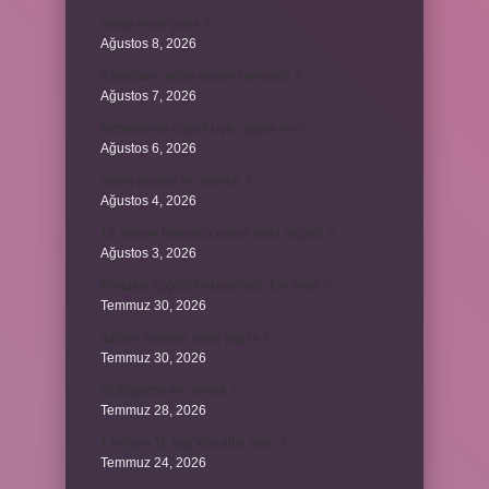
Swap nedir polis ?
Ağustos 8, 2026
Kadınların edep yerleri neresidir ?
Ağustos 7, 2026
Bebeklerde calpol uyku yapar mı ?
Ağustos 6, 2026
Avam projesi ne demek ?
Ağustos 4, 2026
15 saniye boyunca nabız nasıl ölçülür ?
Ağustos 3, 2026
Portakal Çiçeği Festivalinde Ne Yenir ?
Temmuz 30, 2026
İtalyan salatasi nasıl yapılır ?
Temmuz 30, 2026
Suffragette ne demek ?
Temmuz 28, 2026
1 milyon TL kaç kilo altın eder ?
Temmuz 24, 2026