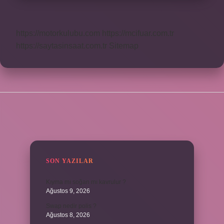
https://motorkulubu.com
https://mcifuar.com.tr
https://saytasinsaat.com.tr
Sitemap
SIDEBAR
SON YAZILAR
Kıyma mı soğan mı kavrulur ?
Ağustos 9, 2026
Swap nedir polis ?
Ağustos 8, 2026