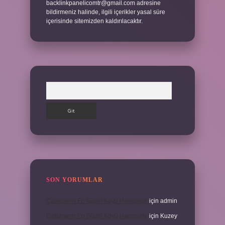
backlinkpanelicomtr@gmail.com
adresine
bildirmeniz halinde, ilgili içerikler yasal süre
içerisinde sitemizden kaldırılacaktır.
Arama
SON YORUMLAR
Çatalcanın En Güzel Köyü Hangisidir
için
admin
Çatalcanın En Güzel Köyü Hangisidir
için
Kuzey