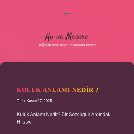
menüyü
aç
Anasayfa
Av ve Macera
Gizlilik Politikası
Doğayla dolu keyifli hikayeler keşfet!
Yasal Uyarı
Hakkımızda
KÜLÜK ANLAMI NEDIR ?
Tarih: Kasım 17, 2025
Külük Anlamı Nedir? Bir Sözcüğün Ardındaki
Hikaye