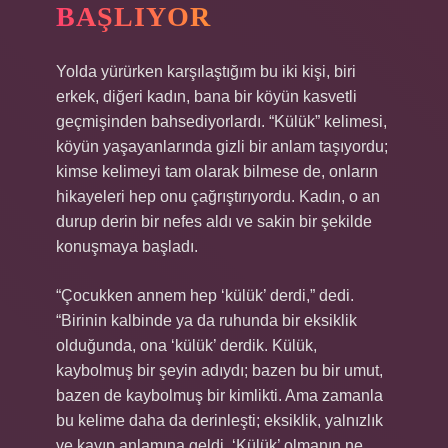
BAŞLIYOR
Yolda yürürken karşılaştığım bu iki kişi, biri
erkek, diğeri kadın, bana bir köyün kasvetli
geçmişinden bahsediyorlardı. “Külük” kelimesi,
köyün yaşayanlarında gizli bir anlam taşıyordu;
kimse kelimeyi tam olarak bilmese de, onların
hikayeleri hep onu çağrıştırıyordu. Kadın, o an
durup derin bir nefes aldı ve sakin bir şekilde
konuşmaya başladı.
“Çocukken annem hep ‘külük’ derdi,” dedi.
“Birinin kalbinde ya da ruhunda bir eksiklik
olduğunda, ona ‘külük’ derdik. Külük,
kaybolmuş bir şeyin adıydı; bazen bu bir umut,
bazen de kaybolmuş bir kimlikti. Ama zamanla
bu kelime daha da derinleşti; eksiklik, yalnızlık
ve kayıp anlamına geldi. ‘Külük’ olmanın ne