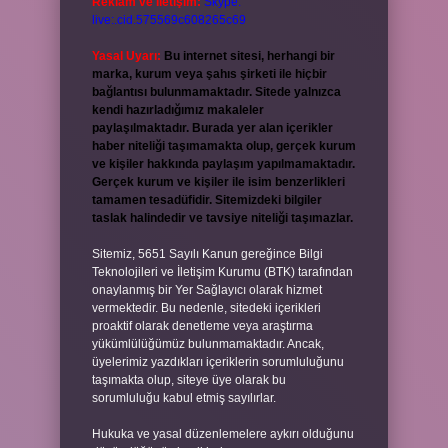
Reklam ve İletişim:
Skype:
live:.cid.575569c608265c69
Yasal Uyarı:
Bu internet sitesi, herhangi bir
marka, kurum veya şahıs şirketi ile hiçbir
bağlantısı bulunmamaktadır. Sitede yalnızca
kendi hazırladığımız makaleler
paylaşılmaktadır. Burada yer alan içerikler
haber niteliği taşımamakta olup, gerçek kurum
ve kişiler hakkında paylaşım yapılmamaktadır.
Gerçek kurum ve kişiler ile isim benzerlikleri
tamamen tesadüfidir. Sitemizdeki bilgiler
taslak halindedir ve tavsiye niteliği taşımazlar.
Sitemiz, 5651 Sayılı Kanun gereğince Bilgi
Teknolojileri ve İletişim Kurumu (BTK) tarafından
onaylanmış bir Yer Sağlayıcı olarak hizmet
vermektedir. Bu nedenle, sitedeki içerikleri
proaktif olarak denetleme veya araştırma
yükümlülüğümüz bulunmamaktadır. Ancak,
üyelerimiz yazdıkları içeriklerin sorumluluğunu
taşımakta olup, siteye üye olarak bu
sorumluluğu kabul etmiş sayılırlar.
Hukuka ve yasal düzenlemelere aykırı olduğunu