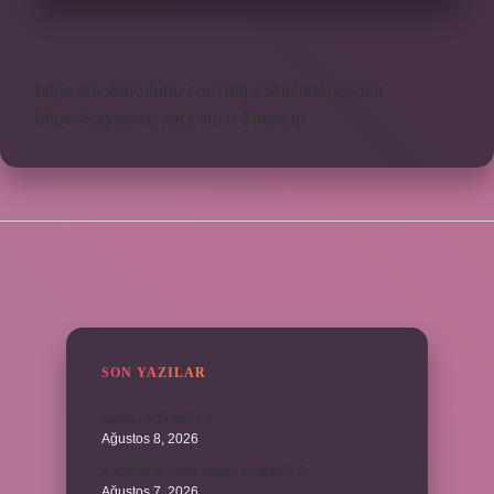
https://motorkulubu.com
https://mcifuar.com.tr
https://saytasinsaat.com.tr
Sitemap
SIDEBAR
SON YAZILAR
Swap nedir polis ?
Ağustos 8, 2026
Kadınların edep yerleri neresidir ?
Ağustos 7, 2026