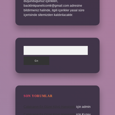
düşündüğünüz içerikleri,
backlinkpanelicomtr@gmail.com
adresine
bildirmeniz halinde, ilgili içerikler yasal süre
içerisinde sitemizden kaldırılacaktır.
Arama
SON YORUMLAR
Çatalcanın En Güzel Köyü Hangisidir
için
admin
Çatalcanın En Güzel Köyü Hangisidir
için
Kuzey