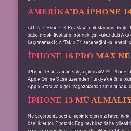
AMERIKA’DA IPHONE 1
ABD’de iPhone 14 Pro Max’in uluslararası fiyatı 
satıcılardaki fiyatlarını görmek için yukarıdaki Aka
kaçırmamak için “Takip Et” seçeneğini kullanabilirs
IPHONE 16 PRO MAX N
iPhone 16 ne zaman satışa çıkacak?
iPhone 16
Apple Online Store üzerinden Türkiye’de ön sipari
Apple Store ve diğer mağazalardan satın alınabil
IPHONE 13 MÜ ALMALIY
Ne seçerseniz seçin, hiçbir telefon sizi hayal kırık
özellikler (ör. Photonic Engine, biraz daha iyileşti
sizin için önemliyse, en mantıklısı iPhone 14 ile b