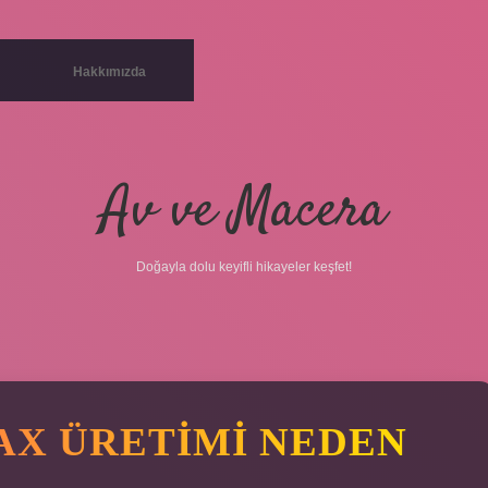
Hakkımızda
Av ve Macera
Doğayla dolu keyifli hikayeler keşfet!
AX ÜRETIMI NEDEN