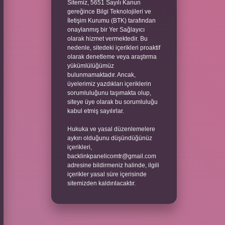
Sitemiz, 5651 Sayılı Kanun
gereğince Bilgi Teknolojileri ve
İletişim Kurumu (BTK) tarafından
onaylanmış bir Yer Sağlayıcı
olarak hizmet vermektedir. Bu
nedenle, sitedeki içerikleri proaktif
olarak denetleme veya araştırma
yükümlülüğümüz
bulunmamaktadır. Ancak,
üyelerimiz yazdıkları içeriklerin
sorumluluğunu taşımakta olup,
siteye üye olarak bu sorumluluğu
kabul etmiş sayılırlar.
Hukuka ve yasal düzenlemelere
aykırı olduğunu düşündüğünüz
içerikleri,
backlinkpanelicomtr@gmail.com
adresine bildirmeniz halinde, ilgili
içerikler yasal süre içerisinde
sitemizden kaldırılacaktır.