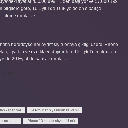
iye’deki fiyatlar 43.000 999 TL’den başlıyor ve 57.000 199
n bilgilere göre, 16 Eylül’de Türkiye’de ön siparişe
ticilere sunulacak.
 hatta neredeyse her ayrıntısıyla ortaya çıktığı üzere iPhone
ı, fiyatları ve özellikleri duyuruldu. 13 Eylül’den itibaren
iye’de 20 Eylül’de satışa sunulacak.
onur Mu
den kapanıyor
14 Pro Max piyasadan kalktı mı
ax ne kadar
iPhone 13 mü almalıyım 14 mü