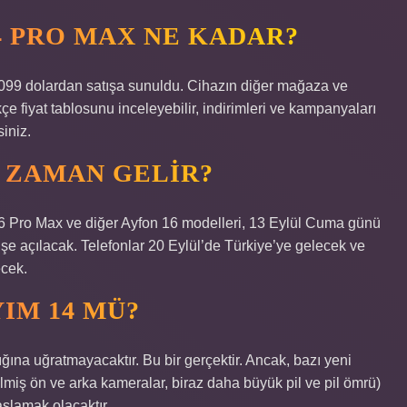
4 PRO MAX NE KADAR?
1099 dolardan satışa sunuldu. Cihazın diğer mağaza ve
kçe fiyat tablosunu inceleyebilir, indirimleri ve kampanyaları
iniz.
E ZAMAN GELIR?
 Pro Max ve diğer Ayfon 16 modelleri, 13 Eylül Cuma günü
şe açılacak. Telefonlar 20 Eylül’de Türkiye’ye gelecek ve
ecek.
IM 14 MÜ?
lığına uğratmayacaktır. Bu bir gerçektir. Ancak, bazı yeni
rilmiş ön ve arka kameralar, biraz daha büyük pil ve pil ömrü)
aşlamak olacaktır.