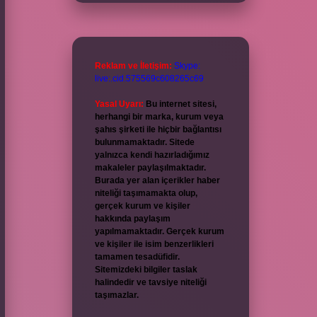
Reklam ve İletişim:
Skype:
live:.cid.575569c608265c69
Yasal Uyarı:
Bu internet sitesi,
herhangi bir marka, kurum veya
şahıs şirketi ile hiçbir bağlantısı
bulunmamaktadır. Sitede
yalnızca kendi hazırladığımız
makaleler paylaşılmaktadır.
Burada yer alan içerikler haber
niteliği taşımamakta olup,
gerçek kurum ve kişiler
hakkında paylaşım
yapılmamaktadır. Gerçek kurum
ve kişiler ile isim benzerlikleri
tamamen tesadüfidir.
Sitemizdeki bilgiler taslak
halindedir ve tavsiye niteliği
taşımazlar.