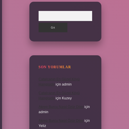
Arama
SON YORUMLAR
Çatalcanın En Güzel Köyü
Hangisidir
için
admin
Çatalcanın En Güzel Köyü
Hangisidir
için
Kuzey
Akrep Burcu Nasıl Özür Diler
için
admin
Akrep Burcu Nasıl Özür Diler
için
Yeliz