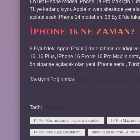
En üst iPhone modeli iPhone 14 Pro Max için Türk
TL’ye kadar çıkıyor. Apple’ın web sitesinde yer ala
açılabilecek iPhone 14 modelleri, 23 Eylül’de tüke
IPHONE 16 NE ZAMAN?
9 Eylül’deki Apple Etkinliği’nde tahmin edildiği ve
16, 16 Plus, iPhone 16 Pro ve 16 Pro Max’in detaylar
ön siparişe açılacak olan yeni iPhone serisi, Türk
Tavsiyeli Bağlantılar:
Patates Salatasına Salça K
Tarih:
Makaleler
14 Pro Max ne zaman piyasaya sürüldü
14 Pro Max nere
14 Pro Max suya sokulur mu
Amerikada iPhone 14 Pro M