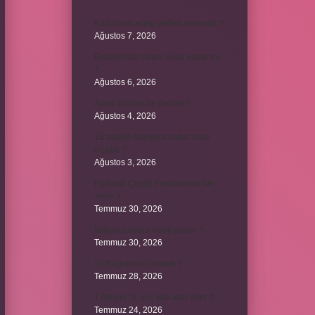
Kadınların edep yerleri neresidir ?
Ağustos 7, 2026
Bebeklerde calpol uyku yapar mı
?
Ağustos 6, 2026
Avam projesi ne demek ?
Ağustos 4, 2026
15 saniye boyunca nabız nasıl
ölçülür ?
Ağustos 3, 2026
Portakal Çiçeği Festivalinde Ne
Yenir ?
Temmuz 30, 2026
İtalyan salatasi nasıl yapılır ?
Temmuz 30, 2026
Suffragette ne demek ?
Temmuz 28, 2026
1 milyon TL kaç kilo altın eder ?
Temmuz 24, 2026