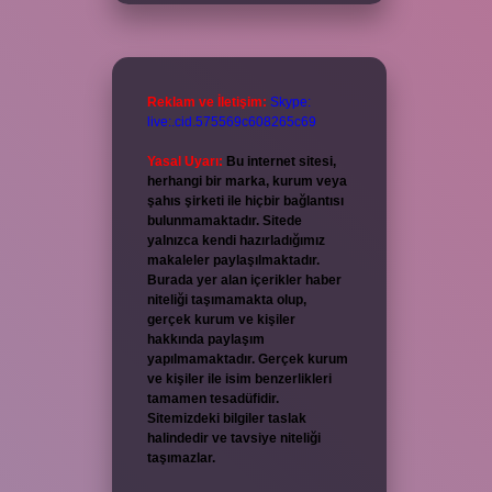
Reklam ve İletişim:
Skype:
live:.cid.575569c608265c69
Yasal Uyarı:
Bu internet sitesi,
herhangi bir marka, kurum veya
şahıs şirketi ile hiçbir bağlantısı
bulunmamaktadır. Sitede
yalnızca kendi hazırladığımız
makaleler paylaşılmaktadır.
Burada yer alan içerikler haber
niteliği taşımamakta olup,
gerçek kurum ve kişiler
hakkında paylaşım
yapılmamaktadır. Gerçek kurum
ve kişiler ile isim benzerlikleri
tamamen tesadüfidir.
Sitemizdeki bilgiler taslak
halindedir ve tavsiye niteliği
taşımazlar.