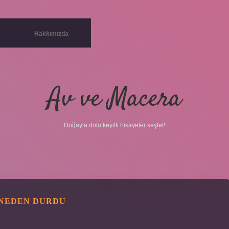
Hakkımızda
Av ve Macera
Doğayla dolu keyifli hikayeler keşfet!
 NEDEN DURDU