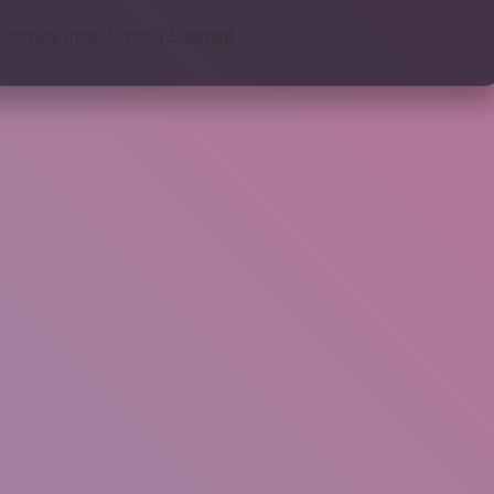
s://saytasinsaat.com.tr
Sitemap