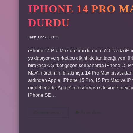
IPHONE 14 PRO M
DURDU
Tarih: Ocak 1, 2025
iPhone 14 Pro Max üretimi durdu mu? Elveda iPho
yaklaşıyor ve şirket bu etkinlikte tanıtacağı yeni ür
bırakacak. Şirket geçen sonbaharda iPhone 15 Pro
Max’in üretimini bırakmıştı. 14 Pro Max piyasadan
ardından Apple, iPhone 15 Pro, 15 Pro Max ve iPho
modeller artık Apple’ın resmi web sitesinde mevcu
iPhone SE…
Iphone
Devamını okuyun
Yorum Bırak
14
Pro
Max