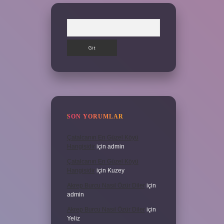
Arama
SON YORUMLAR
Çatalcanın En Güzel Köyü
Hangisidir
için
admin
Çatalcanın En Güzel Köyü
Hangisidir
için
Kuzey
Akrep Burcu Nasıl Özür Diler
için
admin
Akrep Burcu Nasıl Özür Diler
için
Yeliz