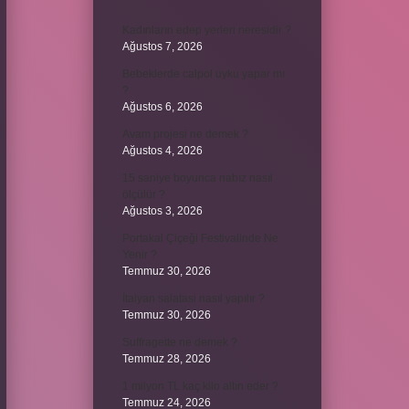
Kadınların edep yerleri neresidir ?
Ağustos 7, 2026
Bebeklerde calpol uyku yapar mı
?
Ağustos 6, 2026
Avam projesi ne demek ?
Ağustos 4, 2026
15 saniye boyunca nabız nasıl
ölçülür ?
Ağustos 3, 2026
Portakal Çiçeği Festivalinde Ne
Yenir ?
Temmuz 30, 2026
İtalyan salatasi nasıl yapılır ?
Temmuz 30, 2026
Suffragette ne demek ?
Temmuz 28, 2026
1 milyon TL kaç kilo altın eder ?
Temmuz 24, 2026