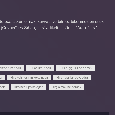
 derece tutkun olmak, kuvvetli ve bitmez tükenmez bir istek
(Cevherî, eṣ-Ṣıḥâḥ, “ḥrṣ” artikeli; Lisânü’l-ʿArab, “ḥrṣ ”
mizde hırs nedir
Hır açılımı nedir
Hırs duygusu ne demek
ir
Hırs kelimesinin kökü nedir
Hırs nasıl bir duygudur
lsefe
Hırs nedir psikolojide
Hırş olmak ne demek