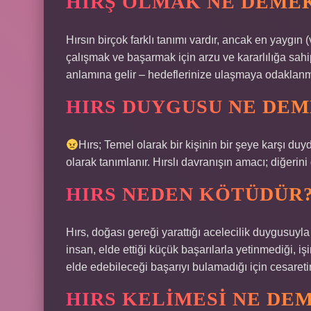
HIRŞ OLMAK NE DEME
Hırsın birçok farklı tanımı vardır, ancak en yaygın
çalışmak ve başarmak için arzu ve kararlılığa sah
anlamına gelir – hedeflerinize ulaşmaya odaklanma
HIRS DUYGUSU NE DE
Hırs; Temel olarak bir kişinin bir şeye karşı du
olarak tanımlanır. Hırslı davranışın amacı; diğerini
HIRS NEDEN KÖTÜDÜR
Hırs, doğası gereği yarattığı acelecilik duygusuyla
insan, elde ettiği küçük başarılarla yetinmediği, işi
elde edebileceği başarıyı bulamadığı için cesareti
HIRS KELIMESI NE DE