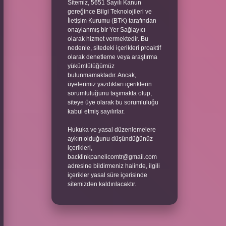
Sitemiz, 5651 Sayılı Kanun
gereğince Bilgi Teknolojileri ve
İletişim Kurumu (BTK) tarafından
onaylanmış bir Yer Sağlayıcı
olarak hizmet vermektedir. Bu
nedenle, sitedeki içerikleri proaktif
olarak denetleme veya araştırma
yükümlülüğümüz
bulunmamaktadır. Ancak,
üyelerimiz yazdıkları içeriklerin
sorumluluğunu taşımakta olup,
siteye üye olarak bu sorumluluğu
kabul etmiş sayılırlar.
Hukuka ve yasal düzenlemelere
aykırı olduğunu düşündüğünüz
içerikleri,
backlinkpanelicomtr@gmail.com
adresine bildirmeniz halinde, ilgili
içerikler yasal süre içerisinde
sitemizden kaldırılacaktır.