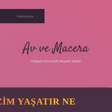
Hakkımızda
Av ve Macera
Doğayla dolu keyifli hikayeler keşfet!
IM YAŞATIR NE