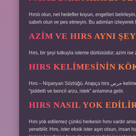
Hırslı olun, net hedefler koyun, engelleri belirleyin
sabırlı olun ve pes etmeyin. Bu adımları izleyerek hı
AZIM VE HIRS AYNI ŞEY
Hırs, bir şeyi tutkuyla isteme dürtüsüdür; azim ise zo
HIRS KELIMESININ KÖ
Hırs – Nişanyan Sözlüğü. Arapça ḥirṣ حرص kelimesinden ödünç alınmış bir kelimedir, ḥrṣ kökünden gelir ve ​​
“şiddetli ve bencil arzu, istek” anlamına gelir.
HIRS NASIL YOK EDILI
Hırs yok edilemez çünkü herkesin hırsı vardır ama ü
yenebilir. Hırs, ister eksik ister aşırı olsun, insan 