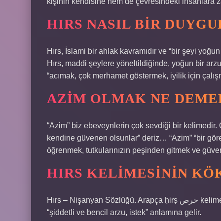
kişinin kendisine hem de çevresindeki insanlara za
HIRS NASIL BIR DUYG
Hırs, İslami bir ahlak kavramıdır ve “bir şeyi yoğu
Hırs, maddi şeylere yöneltildiğinde, yoğun bir arzuy
“acımak, çok merhamet göstermek, iyilik için çalışm
AZIM OLMAK NE DEME
“Azim” biz ebeveynlerin çok sevdiği bir kelimedir.
kendine güvenen olsunlar” deriz… “Azim” “bir görevd
öğrenmek, tutkularınızın peşinden gitmek ve güve
HIRS KELIMESININ KÖ
Hırs – Nişanyan Sözlüğü. Arapça ḥirṣ حرص kelimesinden ödünç alınmış bir kelimedir, ḥrṣ kökünden gelir ve ​​
“şiddetli ve bencil arzu, istek” anlamına gelir.