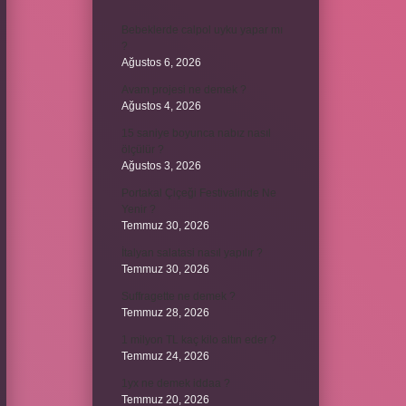
Bebeklerde calpol uyku yapar mı
?
Ağustos 6, 2026
Avam projesi ne demek ?
Ağustos 4, 2026
15 saniye boyunca nabız nasıl
ölçülür ?
Ağustos 3, 2026
Portakal Çiçeği Festivalinde Ne
Yenir ?
Temmuz 30, 2026
İtalyan salatasi nasıl yapılır ?
Temmuz 30, 2026
Suffragette ne demek ?
Temmuz 28, 2026
1 milyon TL kaç kilo altın eder ?
Temmuz 24, 2026
1yx ne demek iddaa ?
Temmuz 20, 2026