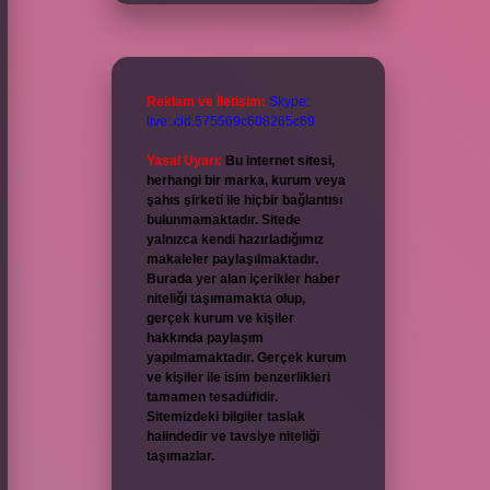
Reklam ve İletişim:
Skype:
live:.cid.575569c608265c69
Yasal Uyarı:
Bu internet sitesi,
herhangi bir marka, kurum veya
şahıs şirketi ile hiçbir bağlantısı
bulunmamaktadır. Sitede
yalnızca kendi hazırladığımız
makaleler paylaşılmaktadır.
Burada yer alan içerikler haber
niteliği taşımamakta olup,
gerçek kurum ve kişiler
hakkında paylaşım
yapılmamaktadır. Gerçek kurum
ve kişiler ile isim benzerlikleri
tamamen tesadüfidir.
Sitemizdeki bilgiler taslak
halindedir ve tavsiye niteliği
taşımazlar.