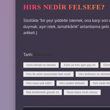
HIRS NEDIR FELSEFE?
Sözlükte “bir şeyi şiddetle istemek, ona karşı son
duymak, aşırı istek, tamahkârlık” anlamlarına gelir. 
artikeli.)
Tarih:
Makaleler
Azim olmak ne demek
Azim ve hırs aynı şey mi
Dini
Hırs ile azim arasındaki fark nedir
Hırs kelimesi ne demekt
Hırs nasıl yok edilir
Hırs neden kötüdür
Hırs nedir fe
Mal biriktirmek günah mı
Nasıl daha hırslı olunur