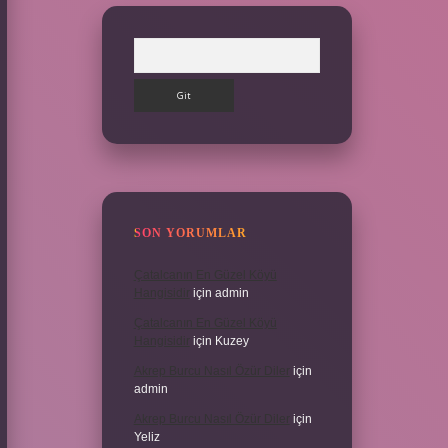
Arama
SON YORUMLAR
Çatalcanın En Güzel Köyü
Hangisidir
için
admin
Çatalcanın En Güzel Köyü
Hangisidir
için
Kuzey
Akrep Burcu Nasıl Özür Diler
için
admin
Akrep Burcu Nasıl Özür Diler
için
Yeliz