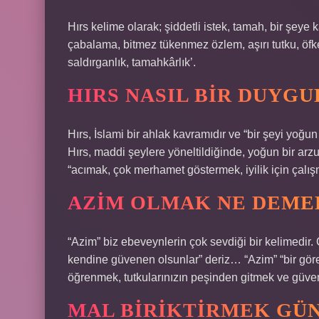
Hırs kelime olarak; şiddetli istek, tamah, bir şeye ka
çabalama, bitmez tükenmez özlem, aşırı tutku, öfke,
saldırganlık, tamahkârlık’.
HIRS NASIL BIR DUYG
Hırs, İslami bir ahlak kavramıdır ve “bir şeyi yoğu
Hırs, maddi şeylere yöneltildiğinde, yoğun bir arzuy
“acımak, çok merhamet göstermek, iyilik için çalışm
AZIM OLMAK NE DEME
“Azim” biz ebeveynlerin çok sevdiği bir kelimedir.
kendine güvenen olsunlar” deriz… “Azim” “bir görevd
öğrenmek, tutkularınızın peşinden gitmek ve güve
MAL BIRIKTIRMEK GÜN