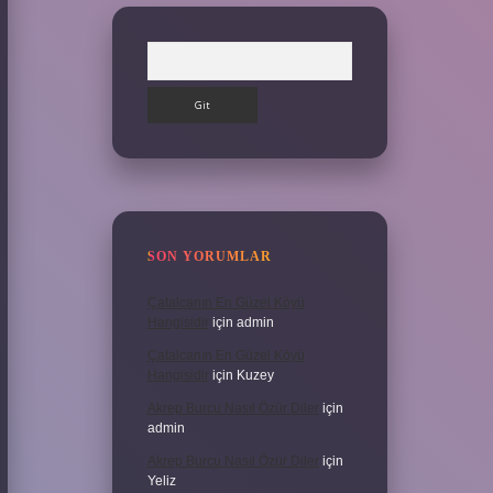
Arama
SON YORUMLAR
Çatalcanın En Güzel Köyü
Hangisidir
için
admin
Çatalcanın En Güzel Köyü
Hangisidir
için
Kuzey
Akrep Burcu Nasıl Özür Diler
için
admin
Akrep Burcu Nasıl Özür Diler
için
Yeliz