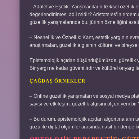
– Adalet ve Eşitlik: Yarışmacıların fiziksel özellik
değerlendirilmesi adil midir? Aristoteles’in erdem 
güzellik yarışmalarında bu, jürinin öznelliğini azal
– Nesnellik ve Öznellik: Kant, estetik yargının ev
araştırmaları, güzellik algısının kültürel ve bireyse
Epistemolojik açıdan düşündüğümüzde, güzellik yar
Bir yargı ne kadar güvenilirdir ve kültürel önyargıl
ÇAĞDAŞ ÖRNEKLER
– Online güzellik yarışmaları ve sosyal medya platfo
sayısı ve etkileşim, güzellik algısını ölçen yeni bir 
– Bu durum, epistemolojik açıdan algoritmaların tar
gözü ile dijital ölçümler arasında nasıl bir denge k