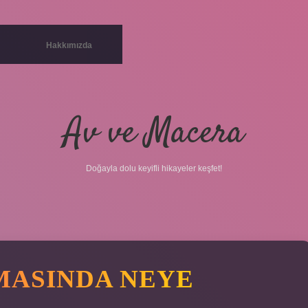
Hakkımızda
Av ve Macera
Doğayla dolu keyifli hikayeler keşfet!
MASINDA NEYE