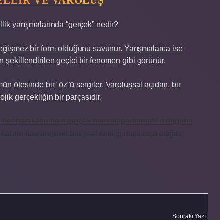
ELLIK VE VAROLUŞ
llik yarışmalarında “gerçek” nedir?
 değişmez bir form olduğunu savunur. Yarışmalarda ise
n şekillendirilen geçici bir fenomen gibi görünür.
mün ötesinde bir “öz”ü sergiler. Varoluşsal açıdan, bir
ik gerçekliğin bir parçasıdır.
i her hareketin hem gerçek hem de performatif olduğunu
 sahne davranışının bireysel kimliği nasıl inşa ettiğini
Sonraki Yazı