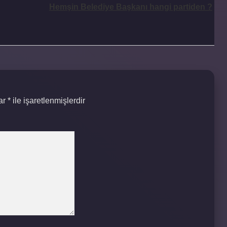
Hemşin Belediye Başkanı hangi partiden ?
lar
*
ile işaretlenmişlerdir