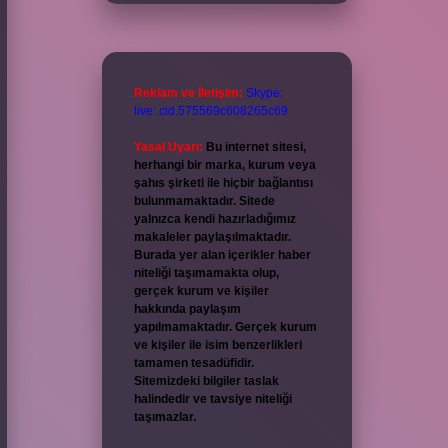
Reklam ve İletişim:
Skype:
live:.cid.575569c608265c69
Yasal Uyarı:
Bu internet sitesi,
herhangi bir marka, kurum veya
şahıs şirketi ile hiçbir bağlantısı
bulunmamaktadır. Sitede
yalnızca kendi hazırladığımız
makaleler paylaşılmaktadır.
Burada yer alan içerikler haber
niteliği taşımamakta olup,
gerçek kurum ve kişiler
hakkında paylaşım
yapılmamaktadır. Gerçek kurum
ve kişiler ile isim benzerlikleri
tamamen tesadüfidir.
Sitemizdeki bilgiler taslak
halindedir ve tavsiye niteliği
taşımazlar.