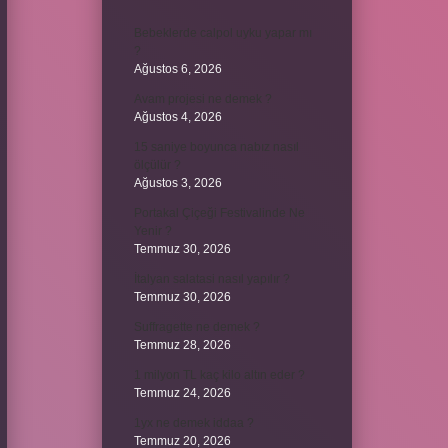
Bebeklerde calpol uyku yapar mı
?
Ağustos 6, 2026
Avam projesi ne demek ?
Ağustos 4, 2026
15 saniye boyunca nabız nasıl
ölçülür ?
Ağustos 3, 2026
Portakal Çiçeği Festivalinde Ne
Yenir ?
Temmuz 30, 2026
İtalyan salatasi nasıl yapılır ?
Temmuz 30, 2026
Suffragette ne demek ?
Temmuz 28, 2026
1 milyon TL kaç kilo altın eder ?
Temmuz 24, 2026
1yx ne demek iddaa ?
Temmuz 20, 2026