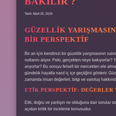
BAKILIR ?
Tarih: Mart 20, 2026
GÜZELLIK YARIŞMASIN
BIR PERSPEKTIF
Bir an için kendinizi bir güzellik yarışmasının salon
notlarını alıyor. Peki, gerçekten neye bakıyorlar? Y
arıyorlar? Bu soruyu felsefi bir mercekten ele almak,
gündelik hayatla nasıl iç içe geçtiğini gösterir. Gü
zamanda insan değerleri, bilgi ve varoluş hakkınd
ETIK PERSPEKTIF: DEĞERLER
Etik, doğru ve yanlışın ne olduğuna dair sorular sor
açıdan kritik bir inceleme konusudur.