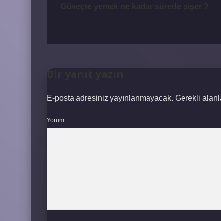
Güveçte yemek ne kadar sürede pişer ?
Bir yanıt yazın
E-posta adresiniz yayınlanmayacak.
Gerekli alan
Yorum