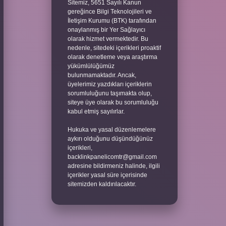
Sitemiz, 5651 Sayılı Kanun
gereğince Bilgi Teknolojileri ve
İletişim Kurumu (BTK) tarafından
onaylanmış bir Yer Sağlayıcı
olarak hizmet vermektedir. Bu
nedenle, sitedeki içerikleri proaktif
olarak denetleme veya araştırma
yükümlülüğümüz
bulunmamaktadır. Ancak,
üyelerimiz yazdıkları içeriklerin
sorumluluğunu taşımakta olup,
siteye üye olarak bu sorumluluğu
kabul etmiş sayılırlar.
Hukuka ve yasal düzenlemelere
aykırı olduğunu düşündüğünüz
içerikleri,
backlinkpanelicomtr@gmail.com
adresine bildirmeniz halinde, ilgili
içerikler yasal süre içerisinde
sitemizden kaldırılacaktır.