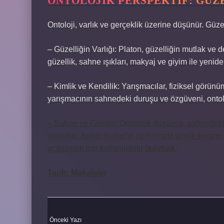
ONTOLOJIK PERSPEKTIF: GÜZ
Ontoloji, varlık ve gerçeklik üzerine düşünür. Güze
– Güzelliğin Varlığı: Platon, güzelliğin mutlak ve
güzellik, sahne ışıkları, makyaj ve giyim ile yenide
– Kimlik ve Kendilik: Yarışmacılar, fiziksel görünü
yarışmacının sahnedeki duruşu ve özgüveni, ontoloj
– Sahne ve Gösteri: Ontolojik düşünce, sahnedek
sorgular. Judith Butler’ın performatif kimlik kuramı,
açıklamak için kullanılabilir (
kaynak
:
Tarih:
Makaleler
Önceki Yazı