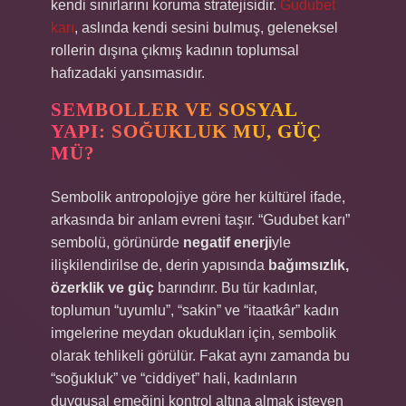
kendi sınırlarını koruma stratejisidir.
Gudubet
karı
, aslında kendi sesini bulmuş, geleneksel
rollerin dışına çıkmış kadının toplumsal
hafızadaki yansımasıdır.
SEMBOLLER VE SOSYAL
YAPI: SOĞUKLUK MU, GÜÇ
MÜ?
Sembolik antropolojiye göre her kültürel ifade,
arkasında bir anlam evreni taşır. “Gudubet karı”
sembolü, görünürde
negatif enerji
yle
ilişkilendirilse de, derin yapısında
bağımsızlık,
özerklik ve güç
barındırır. Bu tür kadınlar,
toplumun “uyumlu”, “sakin” ve “itaatkâr” kadın
imgelerine meydan okudukları için, sembolik
olarak tehlikeli görülür. Fakat aynı zamanda bu
“soğukluk” ve “ciddiyet” hali, kadınların
duygusal emeğini kontrol altına almak isteyen