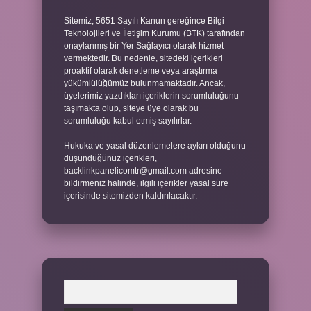
Sitemiz, 5651 Sayılı Kanun gereğince Bilgi
Teknolojileri ve İletişim Kurumu (BTK) tarafından
onaylanmış bir Yer Sağlayıcı olarak hizmet
vermektedir. Bu nedenle, sitedeki içerikleri
proaktif olarak denetleme veya araştırma
yükümlülüğümüz bulunmamaktadır. Ancak,
üyelerimiz yazdıkları içeriklerin sorumluluğunu
taşımakta olup, siteye üye olarak bu
sorumluluğu kabul etmiş sayılırlar.
Hukuka ve yasal düzenlemelere aykırı olduğunu
düşündüğünüz içerikleri,
backlinkpanelicomtr@gmail.com
adresine
bildirmeniz halinde, ilgili içerikler yasal süre
içerisinde sitemizden kaldırılacaktır.
Arama