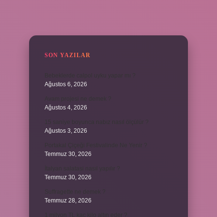
SIDEBAR
SON YAZILAR
Bebeklerde calpol uyku yapar mı ?
Ağustos 6, 2026
Avam projesi ne demek ?
Ağustos 4, 2026
15 saniye boyunca nabız nasıl ölçülür ?
Ağustos 3, 2026
Portakal Çiçeği Festivalinde Ne Yenir ?
Temmuz 30, 2026
İtalyan salatasi nasıl yapılır ?
Temmuz 30, 2026
Suffragette ne demek ?
Temmuz 28, 2026
1 milyon TL kaç kilo altın eder ?