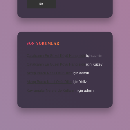
SON YORUMLAR
Çatalcanın En Güzel Köyü Hangisidir
için
admin
Çatalcanın En Güzel Köyü Hangisidir
için
Kuzey
Akrep Burcu Nasıl Özür Diler
için
admin
Akrep Burcu Nasıl Özür Diler
için
Yeliz
Kavramalar Nerelerde Kullanılır
için
admin