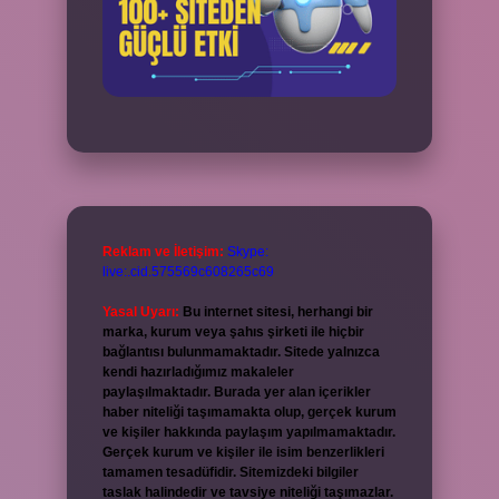
Reklam ve İletişim:
Skype:
live:.cid.575569c608265c69
Yasal Uyarı:
Bu internet sitesi, herhangi bir
marka, kurum veya şahıs şirketi ile hiçbir
bağlantısı bulunmamaktadır. Sitede yalnızca
kendi hazırladığımız makaleler
paylaşılmaktadır. Burada yer alan içerikler
haber niteliği taşımamakta olup, gerçek kurum
ve kişiler hakkında paylaşım yapılmamaktadır.
Gerçek kurum ve kişiler ile isim benzerlikleri
tamamen tesadüfidir. Sitemizdeki bilgiler
taslak halindedir ve tavsiye niteliği taşımazlar.