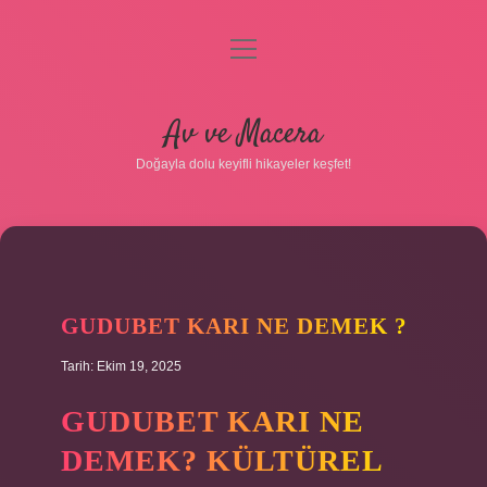
menüyü
aç
Anasayfa
Av ve Macera
Gizlilik Politikası
Doğayla dolu keyifli hikayeler keşfet!
Yasal Uyarı
Hakkımızda
GUDUBET KARI NE DEMEK ?
Tarih: Ekim 19, 2025
GUDUBET KARI NE
DEMEK? KÜLTÜREL