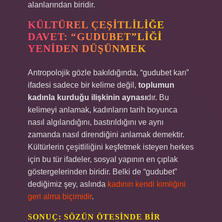
alanlarından biridir.
KÜLTÜREL ÇEŞITLILIĞE
DAVET: “GUDUBET”LIĞI
YENIDEN DÜŞÜNMEK
Antropolojik gözle bakıldığında, “gudubet karı”
ifadesi sadece bir kelime değil,
toplumun
kadınla kurduğu ilişkinin aynası
dır. Bu
kelimeyi anlamak, kadınların tarih boyunca
nasıl algılandığını, bastırıldığını ve aynı
zamanda nasıl direndiğini anlamak demektir.
Kültürlerin çeşitliliğini keşfetmek isteyen herkes
için bu tür ifadeler, sosyal yapının en çıplak
göstergelerinden biridir. Belki de “gudubet”
dediğimiz şey, aslında
kadının kendi kimliğini
geri alma biçimidir
.
SONUÇ: SÖZÜN ÖTESINDE BIR