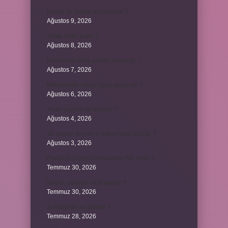
Kıyma mı soğan mı kavrulur ?
Ağustos 9, 2026
Swap nedir polis ?
Ağustos 8, 2026
Kadınların edep yerleri neresidir ?
Ağustos 7, 2026
Bebeklerde calpol uyku yapar mı ?
Ağustos 6, 2026
Avam projesi ne demek ?
Ağustos 4, 2026
15 saniye boyunca nabız nasıl ölçülür ?
Ağustos 3, 2026
Portakal Çiçeği Festivalinde Ne Yenir ?
Temmuz 30, 2026
İtalyan salatasi nasıl yapılır ?
Temmuz 30, 2026
Suffragette ne demek ?
Temmuz 28, 2026