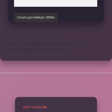
https://motorkulubu.com
https://mcifuar.com.tr
https://saytasinsaat.com.tr
Sitemap
SIDEBAR
SON YAZILAR