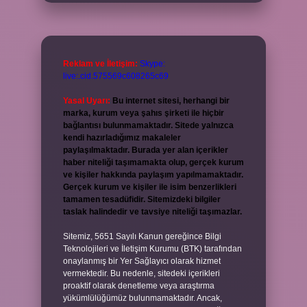
Reklam ve İletişim:
Skype:
live:.cid.575569c608265c69
Yasal Uyarı:
Bu internet sitesi, herhangi bir
marka, kurum veya şahıs şirketi ile hiçbir
bağlantısı bulunmamaktadır. Sitede yalnızca
kendi hazırladığımız makaleler
paylaşılmaktadır. Burada yer alan içerikler
haber niteliği taşımamakta olup, gerçek kurum
ve kişiler hakkında paylaşım yapılmamaktadır.
Gerçek kurum ve kişiler ile isim benzerlikleri
tamamen tesadüfidir. Sitemizdeki bilgiler
taslak halindedir ve tavsiye niteliği taşımazlar.
Sitemiz, 5651 Sayılı Kanun gereğince Bilgi
Teknolojileri ve İletişim Kurumu (BTK) tarafından
onaylanmış bir Yer Sağlayıcı olarak hizmet
vermektedir. Bu nedenle, sitedeki içerikleri
proaktif olarak denetleme veya araştırma
yükümlülüğümüz bulunmamaktadır. Ancak,