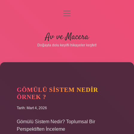
menüyü
aç
Anasayfa
Av ve Macera
Gizlilik Politikası
Doğayla dolu keyifli hikayeler keşfet!
Yasal Uyarı
Hakkımızda
GÖMÜLÜ SISTEM NEDIR
ÖRNEK ?
Tarih: Mart 4, 2026
Gömülü Sistem Nedir? Toplumsal Bir
Perspektiften İnceleme