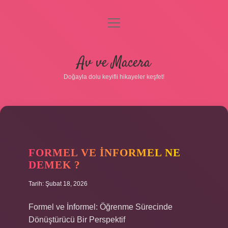
menüyü
aç
Anasayfa
Av ve Macera
Gizlilik Politikası
Doğayla dolu keyifli hikayeler keşfet!
Yasal Uyarı
Hakkımızda
FORMEL VE INFORMEL NE
DEMEK ?
Tarih: Şubat 18, 2026
Formel ve İnformel: Öğrenme Sürecinde
Dönüştürücü Bir Perspektif