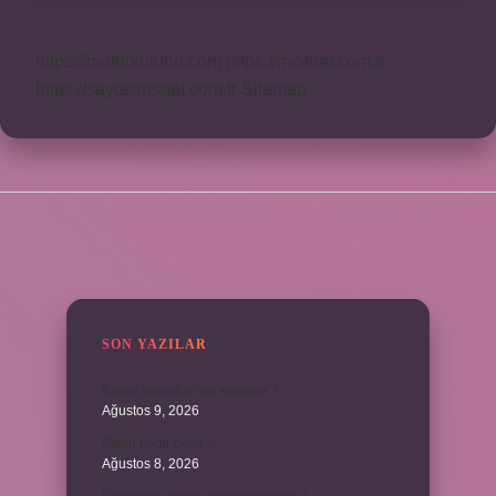
https://motorkulubu.com
https://mcifuar.com.tr
https://saytasinsaat.com.tr
Sitemap
SIDEBAR
SON YAZILAR
Kıyma mı soğan mı kavrulur ?
Ağustos 9, 2026
Swap nedir polis ?
Ağustos 8, 2026