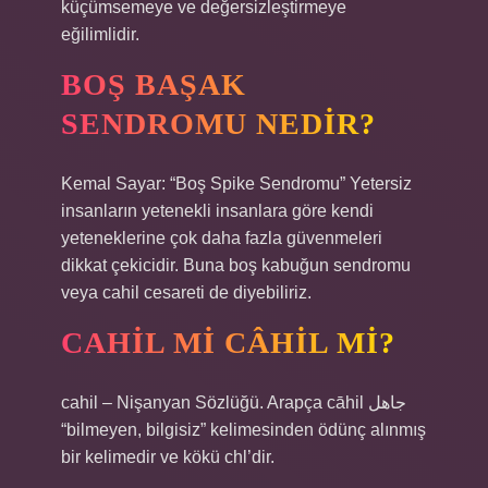
küçümsemeye ve değersizleştirmeye
eğilimlidir.
BOŞ BAŞAK
SENDROMU NEDIR?
Kemal Sayar: “Boş Spike Sendromu” Yetersiz
insanların yetenekli insanlara göre kendi
yeteneklerine çok daha fazla güvenmeleri
dikkat çekicidir. Buna boş kabuğun sendromu
veya cahil cesareti de diyebiliriz.
CAHIL MI CÂHIL MI?
cahil – Nişanyan Sözlüğü. Arapça cāhil جاهل
“bilmeyen, bilgisiz” kelimesinden ödünç alınmış
bir kelimedir ve kökü chl’dir.