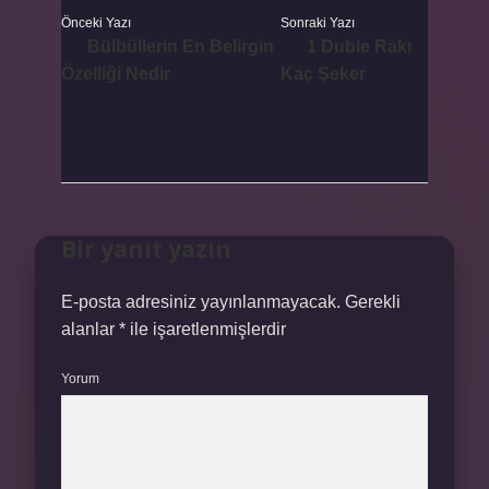
Önceki Yazı
Sonraki Yazı
Bülbüllerin En Belirgin
1 Duble Rakı
Özelliği Nedir
Kaç Şeker
Bir yanıt yazın
E-posta adresiniz yayınlanmayacak.
Gerekli
alanlar
*
ile işaretlenmişlerdir
Yorum