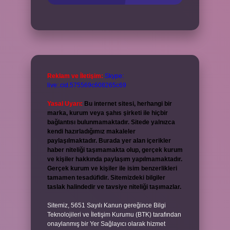
Reklam ve İletişim:
Skype:
live:.cid.575569c608265c69
Yasal Uyarı:
Bu internet sitesi, herhangi bir
marka, kurum veya şahıs şirketi ile hiçbir
bağlantısı bulunmamaktadır. Sitede yalnızca
kendi hazırladığımız makaleler
paylaşılmaktadır. Burada yer alan içerikler
haber niteliği taşımamakta olup, gerçek kurum
ve kişiler hakkında paylaşım yapılmamaktadır.
Gerçek kurum ve kişiler ile isim benzerlikleri
tamamen tesadüfidir. Sitemizdeki bilgiler
taslak halindedir ve tavsiye niteliği taşımazlar.
Sitemiz, 5651 Sayılı Kanun gereğince Bilgi
Teknolojileri ve İletişim Kurumu (BTK) tarafından
onaylanmış bir Yer Sağlayıcı olarak hizmet