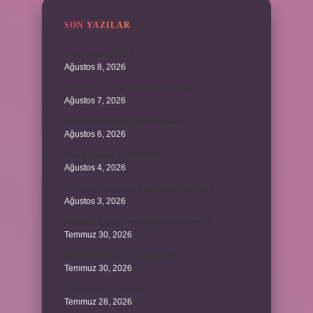
SON YAZILAR
Swap nedir polis ?
Ağustos 8, 2026
Kadınların edep yerleri neresidir ?
Ağustos 7, 2026
Bebeklerde calpol uyku yapar mı ?
Ağustos 6, 2026
Avam projesi ne demek ?
Ağustos 4, 2026
15 saniye boyunca nabız nasıl ölçülür ?
Ağustos 3, 2026
Portakal Çiçeği Festivalinde Ne Yenir ?
Temmuz 30, 2026
İtalyan salatasi nasıl yapılır ?
Temmuz 30, 2026
Suffragette ne demek ?
Temmuz 28, 2026