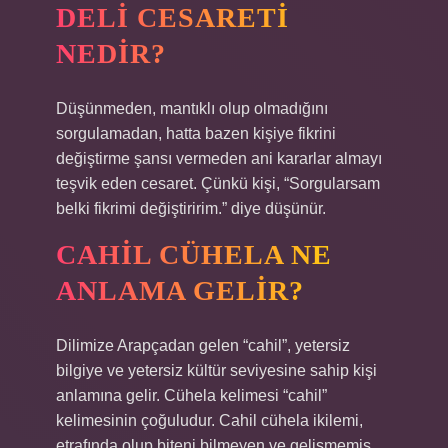
DELI CESARETI
NEDIR?
Düşünmeden, mantıklı olup olmadığını
sorgulamadan, hatta bazen kişiye fikrini
değiştirme şansı vermeden ani kararlar almayı
teşvik eden cesaret. Çünkü kişi, “Sorgularsam
belki fikrimi değiştiririm.” diye düşünür.
CAHIL CÜHELA NE
ANLAMA GELIR?
Dilimize Arapçadan gelen “cahil”, yetersiz
bilgiye ve yetersiz kültür seviyesine sahip kişi
anlamına gelir. Cühela kelimesi “cahil”
kelimesinin çoğuludur. Cahil cühela ikilemi,
etrafında olup biteni bilmeyen ve gelişmemiş