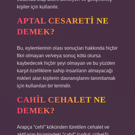
kişiler için kullanılır.
APTAL CESARETI NE
DEMEK?
Bu, eylemlerinin olası sonuçları hakkında hiçbir
fikri olmayan ve/veya sonuç kötü olursa
kaybedecek hiçbir şeyi olmayan ve bu yüzden
karşıt özelliklere sahip insanların almayacağı
riskleri alan kişilerin davranışlarını tanımlamak
için kullanılan bir terimdir.
CAHIL CEHALET NE
DEMEK?
Arapça “cehl” kökünden türetilen cehalet ve
aktif isim biçimindeki “cahil” (çoğul: cühelâ)