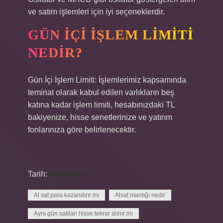
ve satım işlemleri için iyi seçeneklerdir.
GÜN IÇI IŞLEM LIMITI
NEDIR?
Gün İçi İşlem Limiti: İşlemlerimiz kapsamında
teminat olarak kabul edilen varlıkların beş
katına kadar işlem limiti, hesabınızdaki TL
bakiyenize, hisse senetlerinize ve yatırım
fonlarınıza göre belirlenecektir.
Tarih:
Makaleler
Al sat para kazandırır mı
Alsat mantığı nedir
Aynı gün satılan hisse tekrar alınır mı