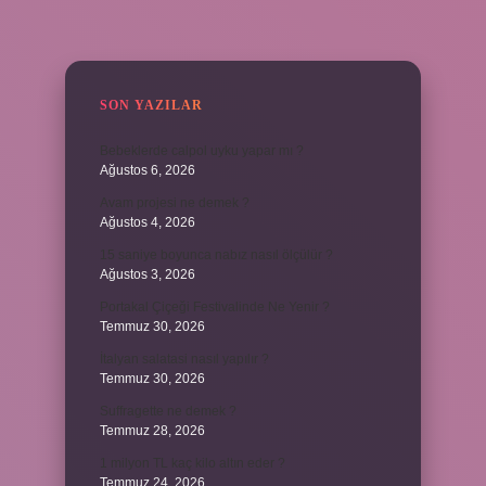
SIDEBAR
SON YAZILAR
Bebeklerde calpol uyku yapar mı ?
Ağustos 6, 2026
Avam projesi ne demek ?
Ağustos 4, 2026
15 saniye boyunca nabız nasıl ölçülür ?
Ağustos 3, 2026
Portakal Çiçeği Festivalinde Ne Yenir ?
Temmuz 30, 2026
İtalyan salatasi nasıl yapılır ?
Temmuz 30, 2026
Suffragette ne demek ?
Temmuz 28, 2026
1 milyon TL kaç kilo altın eder ?
Temmuz 24, 2026