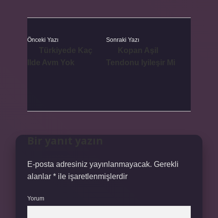
Önceki Yazı
Sonraki Yazı
Türkiyede Kaç
Kopan Aşil
Ilde Avm Yok
Tendonu Iyileşir Mi
Bir yanıt yazın
E-posta adresiniz yayınlanmayacak.
Gerekli
alanlar
*
ile işaretlenmişlerdir
Yorum