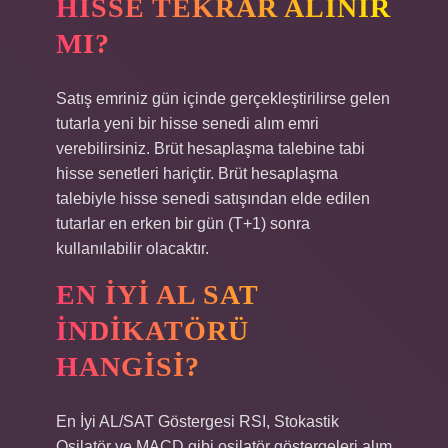
HISSE TEKRAR ALINIR
MI?
Satış emriniz gün içinde gerçekleştirilirse gelen
tutarla yeni bir hisse senedi alım emri
verebilirsiniz. Brüt hesaplaşma talebine tabi
hisse senetleri hariçtir. Brüt hesaplaşma
talebiyle hisse senedi satışından elde edilen
tutarlar en erken bir gün (T+1) sonra
kullanılabilir olacaktır.
EN IYI AL SAT
INDIKATÖRÜ
HANGISI?
En İyi AL/SAT Göstergesi RSI, Stokastik
Osilatör ve MACD gibi osilatör göstergeleri alım