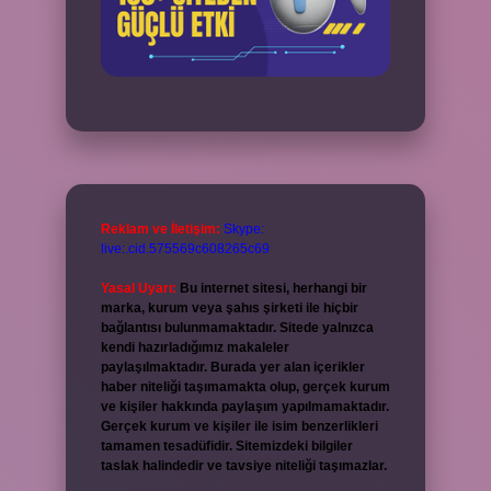
Reklam ve İletişim:
Skype:
live:.cid.575569c608265c69
Yasal Uyarı:
Bu internet sitesi, herhangi bir
marka, kurum veya şahıs şirketi ile hiçbir
bağlantısı bulunmamaktadır. Sitede yalnızca
kendi hazırladığımız makaleler
paylaşılmaktadır. Burada yer alan içerikler
haber niteliği taşımamakta olup, gerçek kurum
ve kişiler hakkında paylaşım yapılmamaktadır.
Gerçek kurum ve kişiler ile isim benzerlikleri
tamamen tesadüfidir. Sitemizdeki bilgiler
taslak halindedir ve tavsiye niteliği taşımazlar.