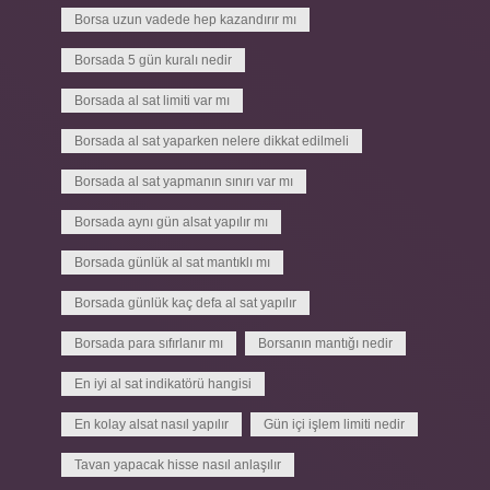
Borsa uzun vadede hep kazandırır mı
Borsada 5 gün kuralı nedir
Borsada al sat limiti var mı
Borsada al sat yaparken nelere dikkat edilmeli
Borsada al sat yapmanın sınırı var mı
Borsada aynı gün alsat yapılır mı
Borsada günlük al sat mantıklı mı
Borsada günlük kaç defa al sat yapılır
Borsada para sıfırlanır mı
Borsanın mantığı nedir
En iyi al sat indikatörü hangisi
En kolay alsat nasıl yapılır
Gün içi işlem limiti nedir
Tavan yapacak hisse nasıl anlaşılır