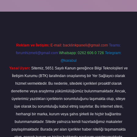
bahis sitesi
betexper.xyz
betci güncel giriş
https://betci.bet/
betci g
Reklam ve İletişim:
E-mail:
backlinkpaneli@gmail.com
Teams:
forumhizmeti@gmail.com
Whatsapp: 0262 606 0 726
Telegram:
@karabul
Yasal Uyarı:
Sitemiz, 5651 Sayılı Kanun gereğince Bilgi Teknolojileri ve
İletişim Kurumu (BTK) tarafından onaylanmış bir Yer Sağlayıcı olarak
hizmet vermektedir. Bu nedenle, sitedeki içerikleri proaktif olarak
denetleme veya araştırma yükümlülüğümüz bulunmamaktadır. Ancak,
üyelerimiz yazdıkları içeriklerin sorumluluğunu taşımakta olup, siteye
üye olarak bu sorumluluğu kabul etmiş sayılırlar. Bu internet sitesi,
herhangi bir marka, kurum veya şahıs şirketi ile hiçbir bağlantısı
bulunmamaktadır. Sitede yalnızca kendi hazırladığımız makaleler
paylaşılmaktadır. Burada yer alan içerikler haber niteliği taşımamakta