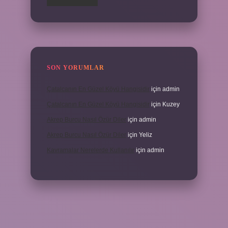
SON YORUMLAR
Çatalcanın En Güzel Köyü Hangisidir
için
admin
Çatalcanın En Güzel Köyü Hangisidir
için
Kuzey
Akrep Burcu Nasıl Özür Diler
için
admin
Akrep Burcu Nasıl Özür Diler
için
Yeliz
Kavramalar Nerelerde Kullanılır
için
admin