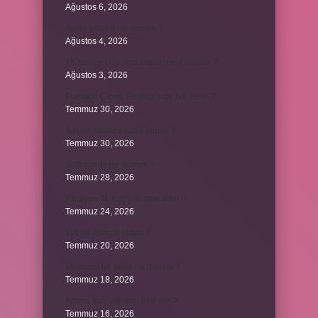
Ağustos 6, 2026
Avam projesi ne demek ?
Ağustos 4, 2026
15 saniye boyunca nabız nasıl ölçülür ?
Ağustos 3, 2026
Portakal Çiçeği Festivalinde Ne Yenir ?
Temmuz 30, 2026
İtalyan salatasi nasıl yapılır ?
Temmuz 30, 2026
Suffragette ne demek ?
Temmuz 28, 2026
1 milyon TL kaç kilo altın eder ?
Temmuz 24, 2026
1yx ne demek iddaa ?
Temmuz 20, 2026
Metropol bir şehir ne demek ?
Temmuz 18, 2026
Adana kaç yılından beri var ?
Temmuz 16, 2026