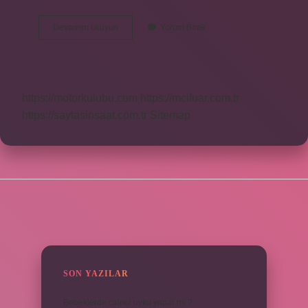
Borsada
Devamını okuyun
Yorum Bırak
Al
Sat
Yapmak
Karlı
Mı
https://motorkulubu.com
https://mcifuar.com.tr
https://saytasinsaat.com.tr
Sitemap
SIDEBAR
SON YAZILAR
Bebeklerde calpol uyku yapar mı ?