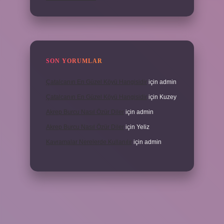
SON YORUMLAR
Çatalcanın En Güzel Köyü Hangisidir
için
admin
Çatalcanın En Güzel Köyü Hangisidir
için
Kuzey
Akrep Burcu Nasıl Özür Diler
için
admin
Akrep Burcu Nasıl Özür Diler
için
Yeliz
Kavramalar Nerelerde Kullanılır
için
admin