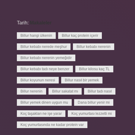
Tarih:
Makaleler
Billur hangi ülkenin
Billur kaç protein içerir
Billur kebabı nerede meşhur
Billur kebabı nerenin
Billur kebabı nerenin yemeğidir
Billur kebabı tadı neye benzer
Billur kilosu kaç TL
Billur koyunun neresi
Billur nasıl bir yemek
Billur nerenin
Billur sakatat mı
Billur tadı nasıl
Billur yemek dinen uygun mu
Dana billur yenir mi
Koç taşakları ne işe yarar
Koç yumurtası lezzetli mi
Koç yumurtasında ne kadar protein var