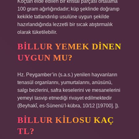
Koçtan elde edilen bir kristal parçası ortalama
100 gram ağırlığındadır; küp şeklinde doğranıp
kekikle tatlandırılıp usulüne uygun şekilde
hazırlandığında lezzetli bir sıcak atıştırmalık
olarak tüketilebilir.
BILLUR YEMEK DINEN
UYGUN MU?
Hz. Peygamber’in (s.a.s.) yenilen hayvanların
tenasül organlarını, yumurtalarını, anüsünü,
salgı bezlerini, safra keselerini ve mesanelerini
yemeyi tasvip etmediği rivayet edilmektedir
(Beyhakî, es-Sünenü’l-kübra, 10/12 [19700]. ]).
BILLUR KILOSU KAÇ
TL?