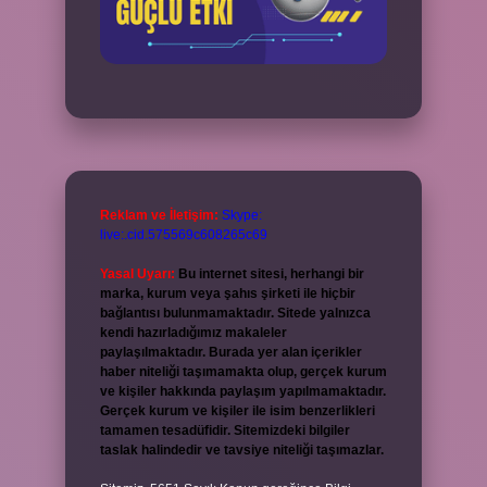
Reklam ve İletişim:
Skype:
live:.cid.575569c608265c69
Yasal Uyarı:
Bu internet sitesi, herhangi bir
marka, kurum veya şahıs şirketi ile hiçbir
bağlantısı bulunmamaktadır. Sitede yalnızca
kendi hazırladığımız makaleler
paylaşılmaktadır. Burada yer alan içerikler
haber niteliği taşımamakta olup, gerçek kurum
ve kişiler hakkında paylaşım yapılmamaktadır.
Gerçek kurum ve kişiler ile isim benzerlikleri
tamamen tesadüfidir. Sitemizdeki bilgiler
taslak halindedir ve tavsiye niteliği taşımazlar.