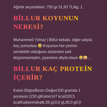
Ağırlık seçenekleri: 750 gr 31,93 TL/kg. 1.
BILLUR KOYUNUN
NERESI?
Muhammed Yılmaz | Billur kebabı, diğer adıyla
koç yumurtası
Koyunun her yerinin
yenilebilir olduğunu söylerken pek
düşünmemiştim, yiyenlere afiyet olsun
…
BILLUR KAÇ PROTEIN
IÇERIR?
Kalori BilgisiBesin Değeri100 gramda 1
porsiyon (150 g)Kalori147 kcal220,5
kcalKarbonhidrat6,39 g10,0 gLif0,0 g0,0