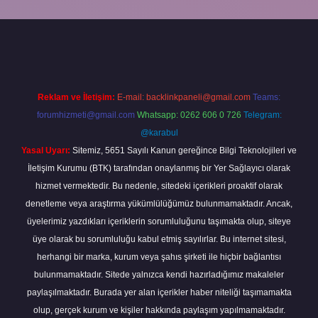
o bahis sitesi
betexper.xyz
betci güncel giriş
https://betci.bet/
betci
Reklam ve İletişim:
E-mail:
backlinkpaneli@gmail.com
Teams:
forumhizmeti@gmail.com
Whatsapp: 0262 606 0 726
Telegram:
@karabul
Yasal Uyarı:
Sitemiz, 5651 Sayılı Kanun gereğince Bilgi Teknolojileri ve
İletişim Kurumu (BTK) tarafından onaylanmış bir Yer Sağlayıcı olarak
hizmet vermektedir. Bu nedenle, sitedeki içerikleri proaktif olarak
denetleme veya araştırma yükümlülüğümüz bulunmamaktadır. Ancak,
üyelerimiz yazdıkları içeriklerin sorumluluğunu taşımakta olup, siteye
üye olarak bu sorumluluğu kabul etmiş sayılırlar. Bu internet sitesi,
herhangi bir marka, kurum veya şahıs şirketi ile hiçbir bağlantısı
bulunmamaktadır. Sitede yalnızca kendi hazırladığımız makaleler
paylaşılmaktadır. Burada yer alan içerikler haber niteliği taşımamakta
olup, gerçek kurum ve kişiler hakkında paylaşım yapılmamaktadır.