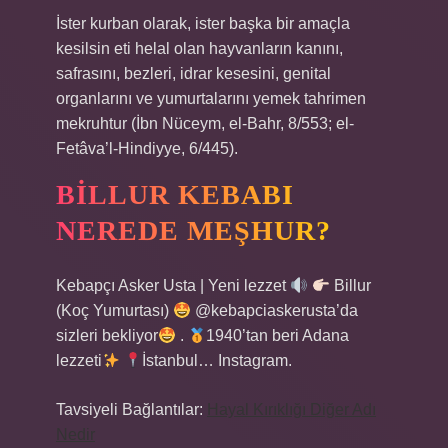
İster kurban olarak, ister başka bir amaçla
kesilsin eti helal olan hayvanların kanını,
safrasını, bezleri, idrar kesesini, genital
organlarını ve yumurtalarını yemek tahrimen
mekruhtur (İbn Nüceym, el-Bahr, 8/553; el-
Fetâva’l-Hindiyye, 6/445).
BILLUR KEBABI
NEREDE MEŞHUR?
Kebapçı Asker Usta | Yeni lezzet
Billur
(Koç Yumurtası)
@kebapciaskerusta’da
sizleri bekliyor
.
1940’tan beri Adana
lezzeti
İstanbul… Instagram.
Tavsiyeli Bağlantılar:
Hayal Kırıklığı Diğer Adı
Nedir