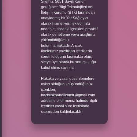
Sitemiz, 5651 Sayılı Kanun
gereğince Bilgi Teknolojileri ve
İletişim Kurumu (BTK) tarafından
onaylanmış bir Yer Sağlayıcı
olarak hizmet vermektedir. Bu
nedenle, sitedeki içerikleri proaktif
olarak denetleme veya araştırma
yükümlülüğümüz
bulunmamaktadır. Ancak,
üyelerimiz yazdıkları içeriklerin
sorumluluğunu taşımakta olup,
siteye üye olarak bu sorumluluğu
kabul etmiş sayılırlar.
Hukuka ve yasal düzenlemelere
aykırı olduğunu düşündüğünüz
içerikleri,
backlinkpanelicomtr@gmail.com
adresine bildirmeniz halinde, ilgili
içerikler yasal süre içerisinde
sitemizden kaldırılacaktır.