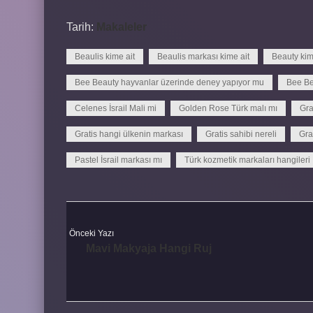
Tarih:
Makaleler
Beaulis kime ait
Beaulis markası kime ait
Beauty kim
Bee Beauty hayvanlar üzerinde deney yapıyor mu
Bee Be
Celenes İsrail Mali mi
Golden Rose Türk malı mı
Gra
Gratis hangi ülkenin markası
Gratis sahibi nereli
Gra
Pastel İsrail markası mı
Türk kozmetik markaları hangileri
Önceki Yazı
Mavi Makyaja Hangi Ruj