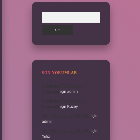
Arama
SON YORUMLAR
Çatalcanın En Güzel Köyü
Hangisidir
için
admin
Çatalcanın En Güzel Köyü
Hangisidir
için
Kuzey
Akrep Burcu Nasıl Özür Diler
için
admin
Akrep Burcu Nasıl Özür Diler
için
Yeliz