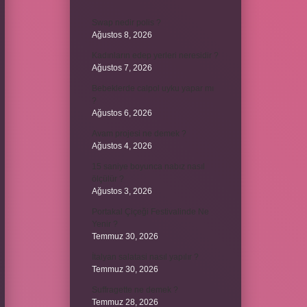
Swap nedir polis ?
Ağustos 8, 2026
Kadınların edep yerleri neresidir ?
Ağustos 7, 2026
Bebeklerde calpol uyku yapar mı
?
Ağustos 6, 2026
Avam projesi ne demek ?
Ağustos 4, 2026
15 saniye boyunca nabız nasıl
ölçülür ?
Ağustos 3, 2026
Portakal Çiçeği Festivalinde Ne
Yenir ?
Temmuz 30, 2026
İtalyan salatasi nasıl yapılır ?
Temmuz 30, 2026
Suffragette ne demek ?
Temmuz 28, 2026