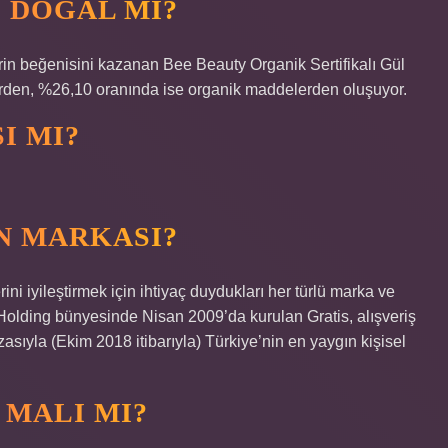
 DOĞAL MI?
nlerin beğenisini kazanan Bee Beauty Organik Sertifikalı Gül
lerden, %26,10 oranında ise organik maddelerden oluşuyor.
I MI?
N MARKASI?
rini iyileştirmek için ihtiyaç duydukları her türlü marka ve
Holding bünyesinde Nisan 2009’da kurulan Gratis, alışveriş
ıyla (Ekim 2018 itibarıyla) Türkiye’nin en yaygın kişisel
 MALI MI?