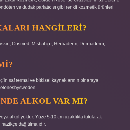
fondöten ve dudak parlatıcısı gibi renkli kozmetik ürünleri
ALARI HANGILERI?
moskin, Cosmed, Misbahçe, Herbaderm, Dermaderm,
MI?
’in saf termal ve bitkisel kaynaklarının bir araya
 @celenesbysweden.
NDE ALKOL VAR MI?
eya alkol yoktur. Yüze 5-10 cm uzaklıkta tutularak
 nazikçe dağıtılmalıdır.