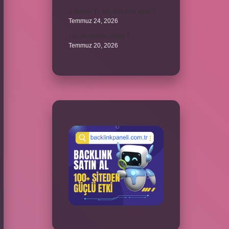
1 milyon TL kaç kilo altın eder ?
Temmuz 24, 2026
1yx ne demek iddaa ?
Temmuz 20, 2026