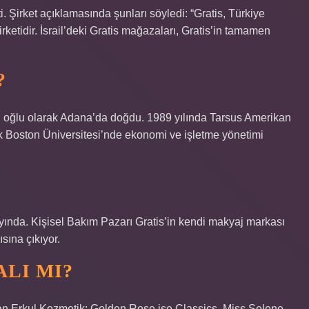
tti. Şirket açıklamasında şunları söyledi: “Gratis, Türkiye
ketidir. İsrail’deki Gratis mağazaları, Gratis’in tamamen
?
 oğlu olarak Adana’da doğdu. 1989 yılında Tarsus Amerikan
 Boston Üniversitesi’nde ekonomi ve işletme yönetimi
yında. Kişisel Bakım Pazarı Gratis’in kendi makyaj markası
sına çıkıyor.
LI MI?
olan Erkul Kozmetik; Golden Rose ise Classics, Miss Selene