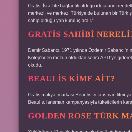
Gratis, İsrail ile bağlantılı olduğu iddialarını redde
merkezli ve merkezi Türkiye’de bulunan bir Türk şir
sahip olduğu yan kuruluşlardır.”
GRATIS SAHIBI NERELI
Demir Sabancı, 1971 yılında Özdemir Sabancı’nın
Koleji’nden mezun olduktan sonra ABD’ye giderek
okudu.
BEAULIS KIME AIT?
Gratis makyaj markası Beaulis’in lansman filmi ya
Beaulis, lansman kampanyasıyla tüketicilerin karşı
GOLDEN ROSE TÜRK MA
Sektöründe 41 yıllık deneyimiyle öncü bir firma 