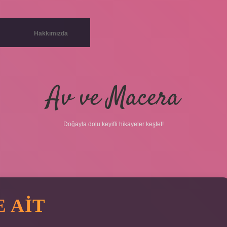
Hakkımızda
Av ve Macera
Doğayla dolu keyifli hikayeler keşfet!
 AIT