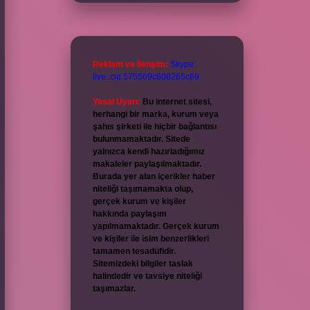
Reklam ve İletişim:
Skype:
live:.cid.575569c608265c69
Yasal Uyarı:
Bu internet sitesi,
herhangi bir marka, kurum veya
şahıs şirketi ile hiçbir bağlantısı
bulunmamaktadır. Sitede
yalnızca kendi hazırladığımız
makaleler paylaşılmaktadır.
Burada yer alan içerikler haber
niteliği taşımamakta olup,
gerçek kurum ve kişiler
hakkında paylaşım
yapılmamaktadır. Gerçek kurum
ve kişiler ile isim benzerlikleri
tamamen tesadüfidir.
Sitemizdeki bilgiler taslak
halindedir ve tavsiye niteliği
taşımazlar.