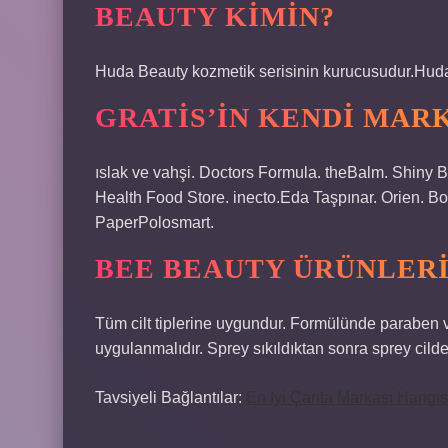
BEAUTY KIMIN?
Huda Beauty kozmetik serisinin kurucusudur.Huda
GRATIS’IN KENDI MARK
ıslak ve vahşi. Doctors Formula. theBalm. Shiny
Health Food Store. inecto.Eda Taşpınar. Orien. Bo
PaperPolosmart.
BEE BEAUTY ÜRÜNLERI
Tüm cilt tiplerine uygundur. Formülünde paraben v
uygulanmalıdır. Sprey sıkıldıktan sonra sprey cilde
Tavsiyeli Bağlantılar:
En Iyi Çanta Markası Hangis