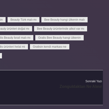
in
Beauty Türk malı mı
Bee Beauty hangi ülkenin malı
auty ürünleri doğal mı
Bee Beauty ürünlerinde alkol var mı
tis Beauty İsrail malı mı
Gratis Bee Beauty hangi ülkenin
tis ürünleri helal mi
Gratisin kendi markası ne
Sonraki Yazı
Zonguldaktan Ne Alınır