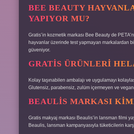
BEE BEAUTY HAYVANL
YAPIYOR MU?
Gratis’in kozmetik markası Bee Beauty de PETA’nı
hayvanlar üzerinde test yapmayan markalardan bir
güveniyor.
GRATIS ÜRÜNLERI HEL
Kolay taşınabilen ambalajı ve uygulamayı kolaylaşt
Glutensiz, parabensiz, zulüm içermeyen ve vegandır.
BEAULIS MARKASI KIM
Gratis makyaj markası Beaulis’in lansman filmi ya
Beaulis, lansman kampanyasıyla tüketicilerin karşı