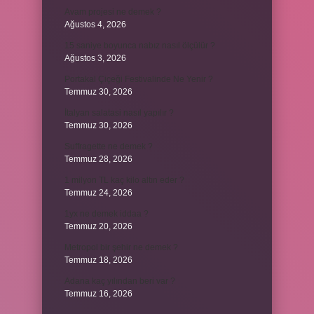
Avam projesi ne demek ?
Ağustos 4, 2026
15 saniye boyunca nabız nasıl ölçülür ?
Ağustos 3, 2026
Portakal Çiçeği Festivalinde Ne Yenir ?
Temmuz 30, 2026
İtalyan salatasi nasıl yapılır ?
Temmuz 30, 2026
Suffragette ne demek ?
Temmuz 28, 2026
1 milyon TL kaç kilo altın eder ?
Temmuz 24, 2026
1yx ne demek iddaa ?
Temmuz 20, 2026
Metropol bir şehir ne demek ?
Temmuz 18, 2026
Adana kaç yılından beri var ?
Temmuz 16, 2026