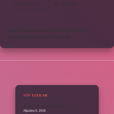
Bee
Devamını okuyun
Yorum Bırak
Beauty
Kime
Ait
https://motorkulubu.com
https://mcifuar.com.tr
https://saytasinsaat.com.tr
Sitemap
SIDEBAR
SON YAZILAR
Bebeklerde calpol uyku yapar mı ?
Ağustos 6, 2026