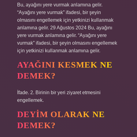
Bu, ayağını yere vurmak anlamına gelir.
“Ayağını yere vurmak” ifadesi, bir şeyin
olmasını engellemek için yetkinizi kullanmak
anlamına gelir. 29 Ağustos 2024 Bu, ayağını
yere vurmak anlamına gelir. “Ayağını yere
vurmak” ifadesi, bir şeyin olmasını engellemek
için yetkinizi kullanmak anlamına gelir.
AYAĞINI KESMEK NE
DEMEK?
İfade. 2. Birinin bir yeri ziyaret etmesini
engellemek.
DEYIM OLARAK NE
DEMEK?