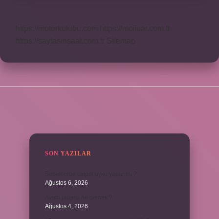
https://motorkulubu.com
https://mcifuar.com.tr
https://saytasinsaat.com.tr
Sitemap
SIDEBAR
SON YAZILAR
Bebeklerde calpol uyku yapar mı ?
Ağustos 6, 2026
Avam projesi ne demek ?
Ağustos 4, 2026