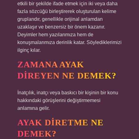
etkili bir şekilde ifade etmek için iki veya daha
fazla sözcüğü birleştirerek oluşturulan kelime
gruplarıdır, genellikle orijinal anlamdan
uzaklaşır ve benzersiz bir önem kazanır.
Deyimler hem yazılarımıza hem de
konuşmalarımıza derinlik katar. Söylediklerimizi
ilginç kılar.
ZAMANA AYAK
DIREYEN NE DEMEK?
İnatçılık, inatçı veya baskıcı bir kişinin bir konu
hakkındaki görüşlerini değiştirmemesi
anlamına gelir.
AYAK DIRETME NE
DEMEK?