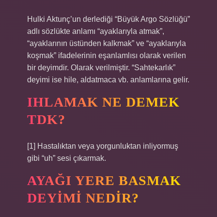
Hulki Aktunç’un derlediği “Büyük Argo Sözlüğü”
adlı sözlükte anlamı “ayaklarıyla atmak”,
“ayaklarının üstünden kalkmak” ve “ayaklarıyla
koşmak” ifadelerinin eşanlamlısı olarak verilen
bir deyimdir. Olarak verilmiştir. “Sahtekarlık”
deyimi ise hile, aldatmaca vb. anlamlarına gelir.
IHLAMAK NE DEMEK
TDK?
[1] Hastalıktan veya yorgunluktan inliyormuş
gibi “uh” sesi çıkarmak.
AYAĞI YERE BASMAK
DEYIMI NEDIR?