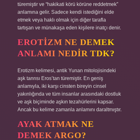
türemiştir ve “hakikati körü körüne reddetmek”
anlamına gelir. Sadece kendi istediğini elde
etmek veya haklı olmak için diğer tarafla
tartışan ve münakaşa eden kişilere inatçı denir.
EROTIZM NE DEMEK
ANLAMI NEDIR TDK?
Erotizm kelimesi, antik Yunan mitolojisindeki
aşk tanrısı Eros’tan türemiştir. En geniş
anlamıyla, iki karşı cinsten bireyin cinsel
yakınlığında ve tüm insanlar arasındaki dostluk
ve aşk biçiminde aşkın tezahürlerini kapsar.
Ancak bu kelime zamanla anlamını daraltmıştır.
AYAK ATMAK NE
DEMEK ARGO?