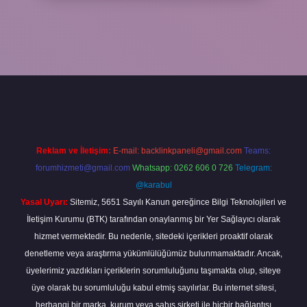
o bahis sitesi
betexper.xyz
betci güncel giriş
https://betci.bet/
betc
Reklam ve İletişim:
E-mail:
backlinkpaneli@gmail.com
Teams:
forumhizmeti@gmail.com
Whatsapp: 0262 606 0 726
Telegram:
@karabul
Yasal Uyarı:
Sitemiz, 5651 Sayılı Kanun gereğince Bilgi Teknolojileri ve
İletişim Kurumu (BTK) tarafından onaylanmış bir Yer Sağlayıcı olarak
hizmet vermektedir. Bu nedenle, sitedeki içerikleri proaktif olarak
denetleme veya araştırma yükümlülüğümüz bulunmamaktadır. Ancak,
üyelerimiz yazdıkları içeriklerin sorumluluğunu taşımakta olup, siteye
üye olarak bu sorumluluğu kabul etmiş sayılırlar. Bu internet sitesi,
herhangi bir marka, kurum veya şahıs şirketi ile hiçbir bağlantısı