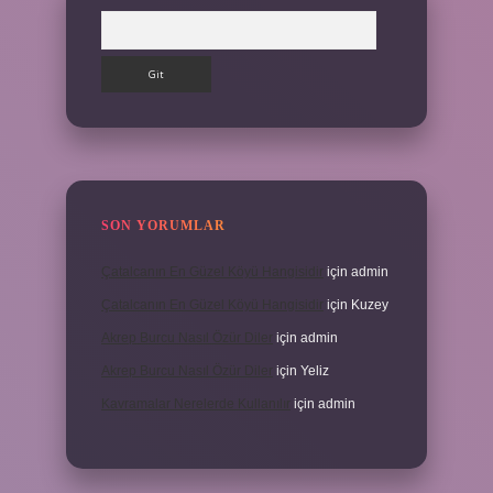
Arama
SON YORUMLAR
Çatalcanın En Güzel Köyü Hangisidir
için
admin
Çatalcanın En Güzel Köyü Hangisidir
için
Kuzey
Akrep Burcu Nasıl Özür Diler
için
admin
Akrep Burcu Nasıl Özür Diler
için
Yeliz
Kavramalar Nerelerde Kullanılır
için
admin