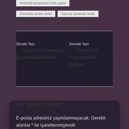
Anomali taramasını kim yapar
Anomaly score nedir
Sayısal anomali nedir
Önceki Yazı
Sonraki Yazı
Kıyafet Kelimesinin
Üniversite
Eş Anlamlısı Nedir
Katsayısı Ne
Demek
Bir yanıt yazın
E-posta adresiniz yayınlanmayacak.
Gerekli
alanlar
*
ile işaretlenmişlerdir