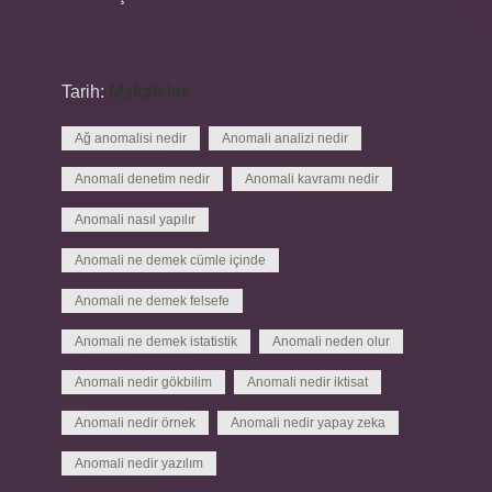
Tarih:
Makaleler
Ağ anomalisi nedir
Anomali analizi nedir
Anomali denetim nedir
Anomali kavramı nedir
Anomali nasıl yapılır
Anomali ne demek cümle içinde
Anomali ne demek felsefe
Anomali ne demek istatistik
Anomali neden olur
Anomali nedir gökbilim
Anomali nedir iktisat
Anomali nedir örnek
Anomali nedir yapay zeka
Anomali nedir yazılım