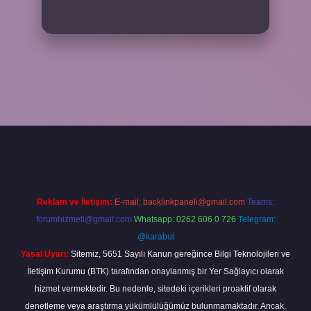
asino bahis sitesi
betexper.xyz
betci güncel giriş
https://betci.bet/
b
Reklam ve İletişim:
E-mail:
backlinkpaneli@gmail.com
Teams:
forumhizmeti@gmail.com
Whatsapp: 0262 606 0 726
Telegram:
@karabul
Yasal Uyarı:
Sitemiz, 5651 Sayılı Kanun gereğince Bilgi Teknolojileri ve
İletişim Kurumu (BTK) tarafından onaylanmış bir Yer Sağlayıcı olarak
hizmet vermektedir. Bu nedenle, sitedeki içerikleri proaktif olarak
denetleme veya araştırma yükümlülüğümüz bulunmamaktadır. Ancak,