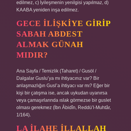
edilmez, c) İyileşmenin yenilgisi yapılmaz, d)
KAABA yeniden inşa edilmez.
GECE ILIŞKIYE GIRIP
SABAH ABDEST
ALMAK GÜNAH
MIDIR?
Ana Sayfa / Temizlik (Taharet) / Gusöl /
Dalgalar Guslu’ya mı ihtiyacınız var? Bir
anlaşmazlığın Gusl’a ihtiyacı var mı? Eğer bir
kişi bir çatışma ise, ancak uykudan uyanırsa
veya çamaşırlarında ıslak görmezse bir guslet
olması gerekmez (İbn Âbidîn, Reddü’l-Muhtâr,
1/164).
LA ILAHE ILLALLAH