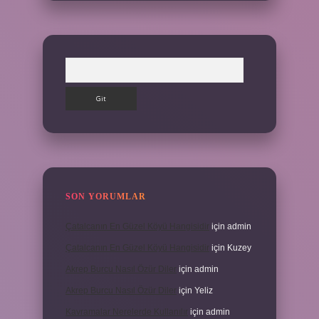
Arama
SON YORUMLAR
Çatalcanın En Güzel Köyü Hangisidir
için
admin
Çatalcanın En Güzel Köyü Hangisidir
için
Kuzey
Akrep Burcu Nasıl Özür Diler
için
admin
Akrep Burcu Nasıl Özür Diler
için
Yeliz
Kavramalar Nerelerde Kullanılır
için
admin