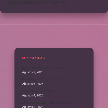
https://saytasinsaat.com.tr
Sitemap
SIDEBAR
SON YAZILAR
Kadınların edep yerleri neresidir ?
Ağustos 7, 2026
Bebeklerde calpol uyku yapar mı ?
Ağustos 6, 2026
Avam projesi ne demek ?
Ağustos 4, 2026
15 saniye boyunca nabız nasıl ölçülür ?
Ağustos 3, 2026