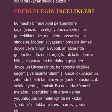
olanı bırakacak şekilde süzülür.
EDEBI
ELEĞIN
İNCELIKLERI
80 mesh’i bir edebiyat perspektifine
taşıdığımızda, bu ölçü yalnızca fiziksel bir
gerçeklikten öte, metinlerin hassasiyetini
simgeler. Modernist yazarlar, örneğin James
Joyce veya Virginia Woolf, anlatılarında
geleneksel düzene karşı çıkarak kelimeleri ve
bilinç akışını adeta bir
elek
ten geçirirler.
Joyce’un Ulysses’inde, her sözcük titizlikle
seçilmiş ve biçimlendirilmiş, ancak okuyucunun
zihninde belirli bir ritim ve yoğunluk oluşturacak
şekilde yerleştirilmiştir. Bu noktada 80 mesh
metaforu, sözcüklerin bir araya gelme
yoğunluğunu ve metin içinde ne kadar
“görünür” olduklarını kavramamıza yardımcı
olur.