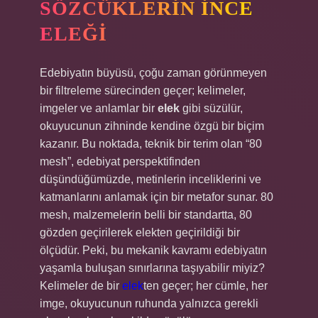
SÖZCÜKLERIN İNCE
ELEĞI
Edebiyatın büyüsü, çoğu zaman görünmeyen
bir filtreleme sürecinden geçer; kelimeler,
imgeler ve anlamlar bir
elek
gibi süzülür,
okuyucunun zihninde kendine özgü bir biçim
kazanır. Bu noktada, teknik bir terim olan “80
mesh”, edebiyat perspektifinden
düşündüğümüzde, metinlerin inceliklerini ve
katmanlarını anlamak için bir metafor sunar. 80
mesh, malzemelerin belli bir standartta, 80
gözden geçirilerek elekten geçirildiği bir
ölçüdür. Peki, bu mekanik kavramı edebiyatın
yaşamla buluşan sınırlarına taşıyabilir miyiz?
Kelimeler de bir
elek
ten geçer; her cümle, her
imge, okuyucunun ruhunda yalnızca gerekli