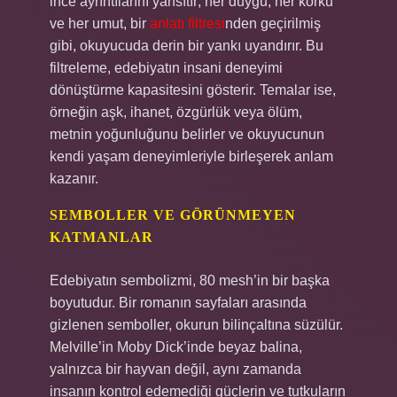
ince ayrıntılarını yansıtır; her duygu, her korku
ve her umut, bir
anlatı filtresi
nden geçirilmiş
gibi, okuyucuda derin bir yankı uyandırır. Bu
filtreleme, edebiyatın insani deneyimi
dönüştürme kapasitesini gösterir. Temalar ise,
örneğin aşk, ihanet, özgürlük veya ölüm,
metnin yoğunluğunu belirler ve okuyucunun
kendi yaşam deneyimleriyle birleşerek anlam
kazanır.
SEMBOLLER VE GÖRÜNMEYEN
KATMANLAR
Edebiyatın sembolizmi, 80 mesh’in bir başka
boyutudur. Bir romanın sayfaları arasında
gizlenen semboller, okurun bilinçaltına süzülür.
Melville’in Moby Dick’inde beyaz balina,
yalnızca bir hayvan değil, aynı zamanda
insanın kontrol edemediği güçlerin ve tutkuların