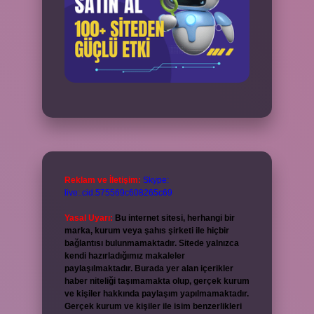
Reklam ve İletişim:
Skype:
live:.cid.575569c608265c69
Yasal Uyarı:
Bu internet sitesi, herhangi bir
marka, kurum veya şahıs şirketi ile hiçbir
bağlantısı bulunmamaktadır. Sitede yalnızca
kendi hazırladığımız makaleler
paylaşılmaktadır. Burada yer alan içerikler
haber niteliği taşımamakta olup, gerçek kurum
ve kişiler hakkında paylaşım yapılmamaktadır.
Gerçek kurum ve kişiler ile isim benzerlikleri