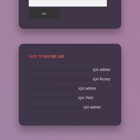
SON YORUMLAR
Çatalcanın En Güzel Köyü Hangisidir
için
admin
Çatalcanın En Güzel Köyü Hangisidir
için
Kuzey
Akrep Burcu Nasıl Özür Diler
için
admin
Akrep Burcu Nasıl Özür Diler
için
Yeliz
Kavramalar Nerelerde Kullanılır
için
admin