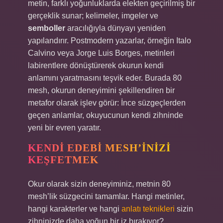
metin, farklı yoğunluklarda elekten geçirilmiş bir
gerçeklik sunar; kelimeler, imgeler ve
semboller
aracılığıyla dünyayı yeniden
yapılandırır. Postmodern yazarlar, örneğin Italo
Calvino veya Jorge Luis Borges, metinleri
labirentlere dönüştürerek okurun kendi
anlamını yaratmasını teşvik eder. Burada 80
mesh, okurun deneyimini şekillendiren bir
metafor olarak işlev görür: İnce süzgeçlerden
geçen anlamlar, okuyucunun kendi zihninde
yeni bir evren yaratır.
KENDI EDEBI MESH’INIZI
KEŞFETMEK
Okur olarak sizin deneyiminiz, metnin 80
mesh’lik süzgecini tamamlar. Hangi metinler,
hangi karakterler ve hangi
anlatı teknikleri
sizin
zihninizde daha yoğun bir iz bırakıyor?