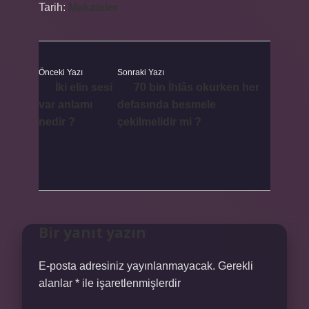
Tarih:
Makaleler
Önceki Yazı
Sonraki Yazı
İki elin sesi
70 bin İhlâs okurken her
var anlamı
defasında besmele
nedir ?
çekilmelidir mi ?
Bir yanıt yazın
E-posta adresiniz yayınlanmayacak.
Gerekli
alanlar
*
ile işaretlenmişlerdir