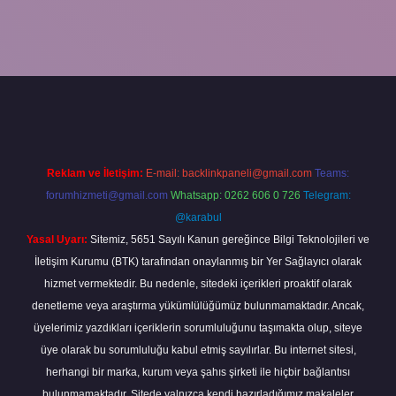
no bahis sitesi
betexper.xyz
betci güncel giriş
https://betci.bet/
bet
Reklam ve İletişim:
E-mail:
backlinkpaneli@gmail.com
Teams:
forumhizmeti@gmail.com
Whatsapp: 0262 606 0 726
Telegram:
@karabul
Yasal Uyarı:
Sitemiz, 5651 Sayılı Kanun gereğince Bilgi Teknolojileri ve
İletişim Kurumu (BTK) tarafından onaylanmış bir Yer Sağlayıcı olarak
hizmet vermektedir. Bu nedenle, sitedeki içerikleri proaktif olarak
denetleme veya araştırma yükümlülüğümüz bulunmamaktadır. Ancak,
üyelerimiz yazdıkları içeriklerin sorumluluğunu taşımakta olup, siteye
üye olarak bu sorumluluğu kabul etmiş sayılırlar. Bu internet sitesi,
herhangi bir marka, kurum veya şahıs şirketi ile hiçbir bağlantısı
bulunmamaktadır. Sitede yalnızca kendi hazırladığımız makaleler