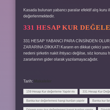
Kasada bulunan yabancı paralar efektif alış kuru ile
değerlenmektedir.
331 HESAP KUR DEĞELE
331 HESAP YABANCI PARA CİNSİNDEN OLU
ZARARINA DİKKAT! Kararın en dikkat çekici yanı 
nedeni şirketin nakit ihtiyacı değilse, söz konu
zararlarının gider olarak yazılamayacağıdır.
Tarih:
Makaleler
159 Hesap Kur değerleme Yapılır mı
331 Hesap Kur Değel
Banka kur değerlemesi hangi kurdan yapılır
Banka kur fa
Dönem sonu kur değerlemesi hangi kurdan yapılır
Dövizli