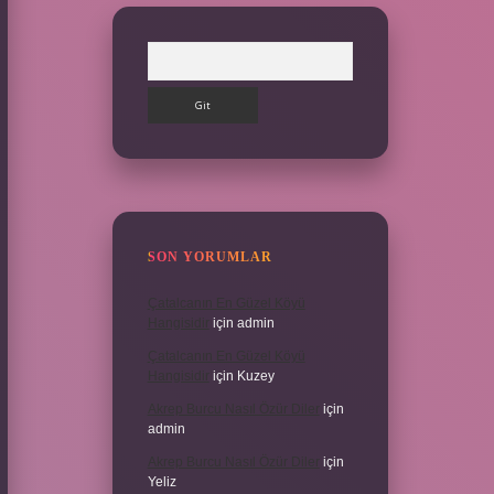
Arama
SON YORUMLAR
Çatalcanın En Güzel Köyü
Hangisidir
için
admin
Çatalcanın En Güzel Köyü
Hangisidir
için
Kuzey
Akrep Burcu Nasıl Özür Diler
için
admin
Akrep Burcu Nasıl Özür Diler
için
Yeliz