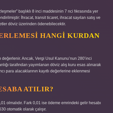
eşmeler” başlıklı 8 inci maddesinin 7 nci fıkrasında yer
rilmiştir: İhracat, transit ticaret, ihracat sayılan satış ve
etler döviz üzerinden ödenebilecektir.
ERLEMESI HANGI KURDAN
n değerlenir. Ancak, Vergi Usul Kanunu’nun 280’inci
lığı tarafından yayımlanan döviz alış kuru esas alınarak
cı para alacaklarının kayıtlı değerlerine eklenmesi
ESABA ATILIR?
,01 olmalıdır. Fark 0,01 ise ödeme emrindeki gelir hesabı
630 otomatik olarak çalışır.