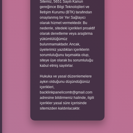
Sitemiz, 5651 Sayılı Kanun
gereğince Bilgi Teknolojileri ve
İletişim Kurumu (BTK) tarafından
onaylanmış bir Yer Sağlayıcı
olarak hizmet vermektedir. Bu
nedenle, sitedeki içerikleri proaktif
olarak denetleme veya araştırma
yükümlülüğümüz
bulunmamaktadır. Ancak,
üyelerimiz yazdıkları içeriklerin
sorumluluğunu taşımakta olup,
siteye üye olarak bu sorumluluğu
kabul etmiş sayılırlar.
Hukuka ve yasal düzenlemelere
aykırı olduğunu düşündüğünüz
içerikleri,
backlinkpanelicomtr@gmail.com
adresine bildirmeniz halinde, ilgili
içerikler yasal süre içerisinde
sitemizden kaldırılacaktır.