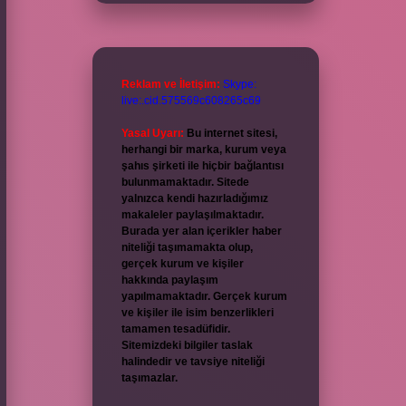
Reklam ve İletişim:
Skype:
live:.cid.575569c608265c69
Yasal Uyarı:
Bu internet sitesi,
herhangi bir marka, kurum veya
şahıs şirketi ile hiçbir bağlantısı
bulunmamaktadır. Sitede
yalnızca kendi hazırladığımız
makaleler paylaşılmaktadır.
Burada yer alan içerikler haber
niteliği taşımamakta olup,
gerçek kurum ve kişiler
hakkında paylaşım
yapılmamaktadır. Gerçek kurum
ve kişiler ile isim benzerlikleri
tamamen tesadüfidir.
Sitemizdeki bilgiler taslak
halindedir ve tavsiye niteliği
taşımazlar.