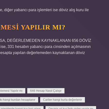
, diğer yabancı para işlemleri ise döviz alış kuru ile
MESI YAPILIR MI?
RSA, DEĞERLEMEDEN KAYNAKLANAN 656 DÖVİZ
ise, 331 hesabın yabancı para cinsinden açılmasının
su hesapta yapılan değerlemeden kaynaklanan döviz
emesi Yapılır mı
646 Hesap Nasıl Çalışır
rkı hangi kurdan hesaplanır
Cariler hangi kurla değerlenir
 işlemlerde hangi kur baz alınır
Geçmiş yıl kur farkı gider yazılır mı