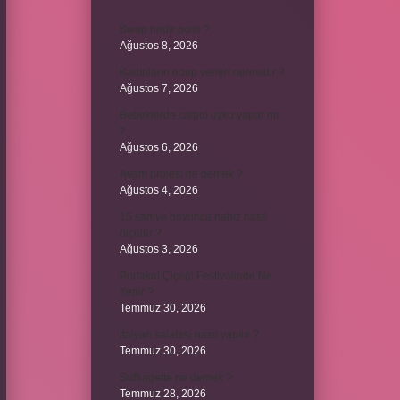
Swap nedir polis ?
Ağustos 8, 2026
Kadınların edep yerleri neresidir ?
Ağustos 7, 2026
Bebeklerde calpol uyku yapar mı
?
Ağustos 6, 2026
Avam projesi ne demek ?
Ağustos 4, 2026
15 saniye boyunca nabız nasıl
ölçülür ?
Ağustos 3, 2026
Portakal Çiçeği Festivalinde Ne
Yenir ?
Temmuz 30, 2026
İtalyan salatasi nasıl yapılır ?
Temmuz 30, 2026
Suffragette ne demek ?
Temmuz 28, 2026