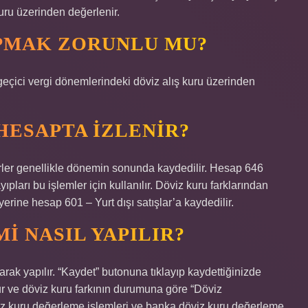
uru üzerinden değerlenir.
PMAK ZORUNLU MU?
geçici vergi dönemlerindeki döviz alış kuru üzerinden
HESAPTA IZLENIR?
erler genellikle dönemin sonunda kaydedilir. Hesap 646
ları bu işlemler için kullanılır. Döviz kuru farklarından
yerine hesap 601 – Yurt dışı satışlar’a kaydedilir.
I NASIL YAPILIR?
rak yapılır. “Kaydet” butonuna tıklayıp kaydettiğinizde
lur ve döviz kuru farkının durumuna göre “Döviz
öviz kuru değerleme işlemleri ve banka döviz kuru değerleme