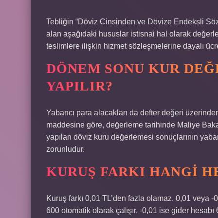
Tebliğin “Döviz Cinsinden ve Dövize Endeksli Sözl
alan aşağıdaki hususlar istisnai hal olarak değerlendi
teslimlere ilişkin hizmet sözleşmelerine dayalı ücr
DÖNEM SONU KUR DEĞ
YAPILIR?
Yabancı para alacakları da defter değeri üzerinde
maddesine göre, değerleme tarihinde Maliye Bakan
yapılan döviz kuru değerlemesi sonuçlarının yaban
zorunludur.
KURUŞ FARKI HANGI H
Kuruş farkı 0,01 TL’den fazla olamaz. 0,01 veya -0
600 otomatik olarak çalışır, -0,01 ise gider hesabı 