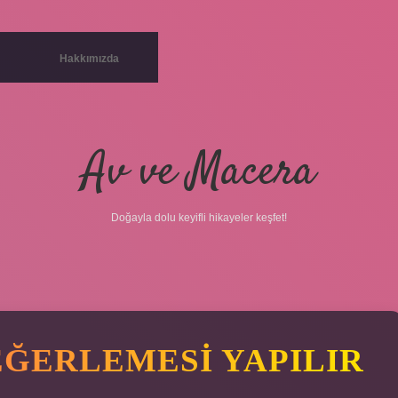
Hakkımızda
Av ve Macera
Doğayla dolu keyifli hikayeler keşfet!
EĞERLEMESI YAPILIR