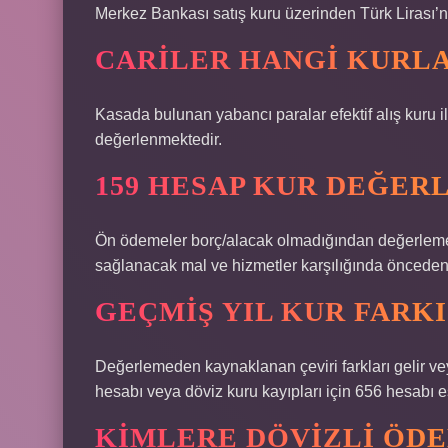
Merkez Bankası satış kuru üzerinden Türk Lirası’n
CARILER HANGI KURL
Kasada bulunan yabancı paralar efektif alış kuru ile
değerlenmektedir.
159 HESAP KUR DEĞERL
Ön ödemeler borç/alacak olmadığından değerleme
sağlanacak mal ve hizmetler karşılığında önceden 
GEÇMIŞ YIL KUR FARKI
Değerlemeden kaynaklanan çeviri farkları gelir vey
hesabı veya döviz kuru kayıpları için 656 hesabı es
KIMLERE DÖVIZLI ÖDE