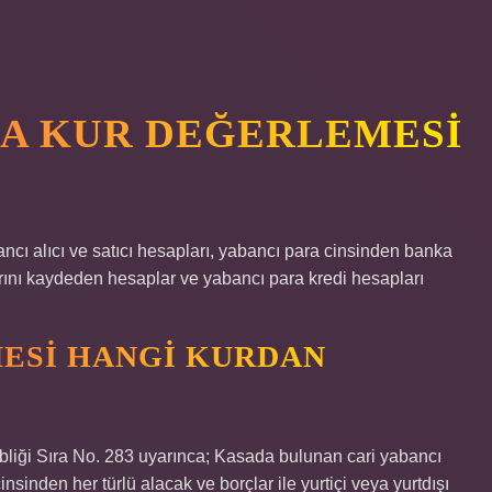
A KUR DEĞERLEMESI
ancı alıcı ve satıcı hesapları, yabancı para cinsinden banka
rını kaydeden hesaplar ve yabancı para kredi hesapları
ESI HANGI KURDAN
liği Sıra No. 283 uyarınca; Kasada bulunan cari yabancı
nsinden her türlü alacak ve borçlar ile yurtiçi veya yurtdışı