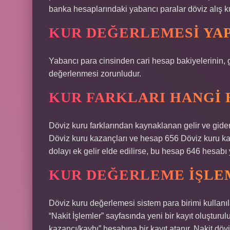
banka hesaplarındaki yabancı paralar döviz alış k
KUR DEĞERLEMESI YA
Yabancı para cinsinden cari hesap bakiyelerinin, 
değerlenmesi zorunludur.
KUR FARKLARI HANGI 
Döviz kuru farklarından kaynaklanan gelir ve gid
Döviz kuru kazançları ve hesap 656 Döviz kuru kayıp
dolayı ek gelir elde edilirse, bu hesap 646 hesabı 
KUR DEĞERLEME IŞLEM
Döviz kuru değerlemesi sistem para birimi kullanıla
“Nakit İşlemler” sayfasında yeni bir kayıt oluşturu
kazancı/kaybı” hesabına bir kayıt atanır. Nakit d