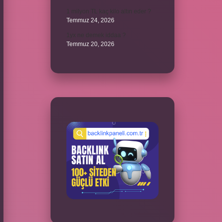
1 milyon TL kaç kilo altın eder ?
Temmuz 24, 2026
1yx ne demek iddaa ?
Temmuz 20, 2026