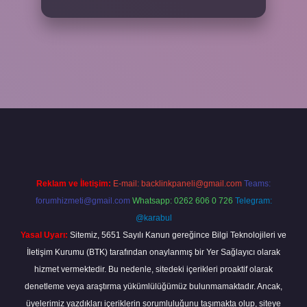
casino bahis sitesi
betexper.xyz
betci güncel giriş
https://betci.bet
Reklam ve İletişim:
E-mail:
backlinkpaneli@gmail.com
Teams:
forumhizmeti@gmail.com
Whatsapp: 0262 606 0 726
Telegram:
@karabul
Yasal Uyarı:
Sitemiz, 5651 Sayılı Kanun gereğince Bilgi Teknolojileri ve
İletişim Kurumu (BTK) tarafından onaylanmış bir Yer Sağlayıcı olarak
hizmet vermektedir. Bu nedenle, sitedeki içerikleri proaktif olarak
denetleme veya araştırma yükümlülüğümüz bulunmamaktadır. Ancak,
üyelerimiz yazdıkları içeriklerin sorumluluğunu taşımakta olup, siteye