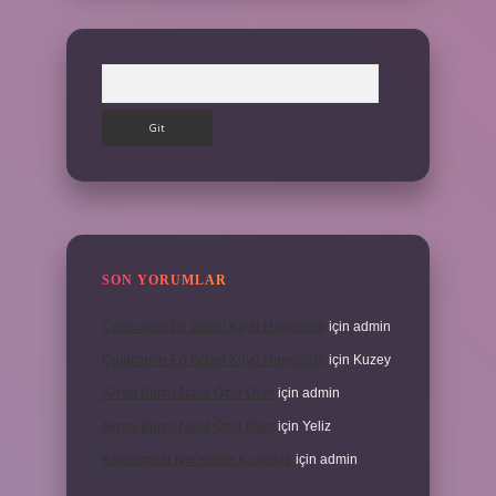
Arama
SON YORUMLAR
Çatalcanın En Güzel Köyü Hangisidir
için
admin
Çatalcanın En Güzel Köyü Hangisidir
için
Kuzey
Akrep Burcu Nasıl Özür Diler
için
admin
Akrep Burcu Nasıl Özür Diler
için
Yeliz
Kavramalar Nerelerde Kullanılır
için
admin