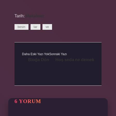
Tarih:
Makaleler
besin
lar
ve
Daha Eski Yazı Yok
Sonraki Yazı
Bloğa Dön
Hoş seda ne demek
6 YORUM