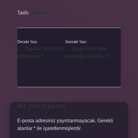
Tarih:
Makaleler
Önceki Yazı
Sonraki Yazı
Yaşlılar adlaşmış
İznik Gölü’nün
sıfat mıdır ?
derinliği ne kadar ?
Bir yanıt yazın
E-posta adresiniz yayınlanmayacak.
Gerekli
alanlar
*
ile işaretlenmişlerdir