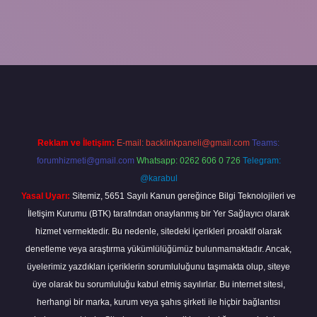
ino bahis sitesi
betexper.xyz
betci güncel giriş
https://betci.bet/
be
Reklam ve İletişim:
E-mail:
backlinkpaneli@gmail.com
Teams:
forumhizmeti@gmail.com
Whatsapp: 0262 606 0 726
Telegram:
@karabul
Yasal Uyarı:
Sitemiz, 5651 Sayılı Kanun gereğince Bilgi Teknolojileri ve
İletişim Kurumu (BTK) tarafından onaylanmış bir Yer Sağlayıcı olarak
hizmet vermektedir. Bu nedenle, sitedeki içerikleri proaktif olarak
denetleme veya araştırma yükümlülüğümüz bulunmamaktadır. Ancak,
üyelerimiz yazdıkları içeriklerin sorumluluğunu taşımakta olup, siteye
üye olarak bu sorumluluğu kabul etmiş sayılırlar. Bu internet sitesi,
herhangi bir marka, kurum veya şahıs şirketi ile hiçbir bağlantısı