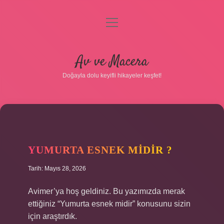
menüyü
aç
Anasayfa
Av ve Macera
Gizlilik Politikası
Doğayla dolu keyifli hikayeler keşfet!
Yasal Uyarı
Hakkımızda
YUMURTA ESNEK MIDIR ?
Tarih: Mayıs 28, 2026
Avimer’ya hoş geldiniz. Bu yazımızda merak
ettiğiniz “Yumurta esnek midir” konusunu sizin
için araştırdık.