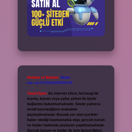
Reklam ve İletişim:
Skype:
live:.cid.575569c608265c69
Yasal Uyarı:
Bu internet sitesi, herhangi bir
marka, kurum veya şahıs şirketi ile hiçbir
bağlantısı bulunmamaktadır. Sitede yalnızca
kendi hazırladığımız makaleler
paylaşılmaktadır. Burada yer alan içerikler
haber niteliği taşımamakta olup, gerçek kurum
ve kişiler hakkında paylaşım yapılmamaktadır.
Gerçek kurum ve kişiler ile isim benzerlikleri