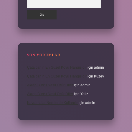
Arama
SON YORUMLAR
Çatalcanın En Güzel Köyü Hangisidir
için
admin
Çatalcanın En Güzel Köyü Hangisidir
için
Kuzey
Akrep Burcu Nasıl Özür Diler
için
admin
Akrep Burcu Nasıl Özür Diler
için
Yeliz
Kavramalar Nerelerde Kullanılır
için
admin