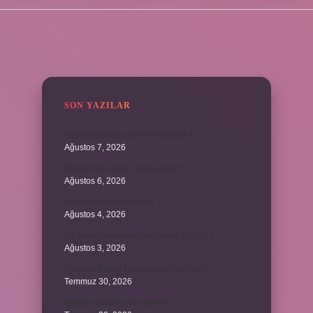
SIDEBAR
SON YAZILAR
Kadınların edep yerleri neresidir ?
Ağustos 7, 2026
Bebeklerde calpol uyku yapar mı ?
Ağustos 6, 2026
Avam projesi ne demek ?
Ağustos 4, 2026
15 saniye boyunca nabız nasıl ölçülür ?
Ağustos 3, 2026
Portakal Çiçeği Festivalinde Ne Yenir ?
Temmuz 30, 2026
İtalyan salatasi nasıl yapılır ?