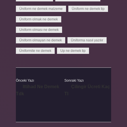
Üniform ne demek malzeme
Üniform ne demek tip
Üniform olmak ne demek
Uniform olması ne demek
Üniform olmayan ne demek
Üniforma nasıl yazılır
Üniformite ne demek
Up ne demek tip
Önceki Yazı
Sonraki Yazı
Ittihad Ne Demek
Çilingir Ücreti Kaç
Tdk
Tl