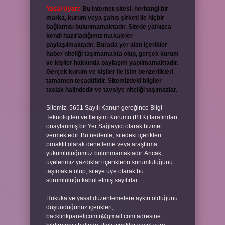
Yasal Uyarı:
Bu internet sitesi, herhangi bir
marka, kurum veya şahıs şirketi ile hiçbir
bağlantısı bulunmamaktadır. Sitede yalnızca
kendi hazırladığımız makaleler
paylaşılmaktadır. Burada yer alan içerikler
haber niteliği taşımamakta olup, gerçek kurum
ve kişiler hakkında paylaşım yapılmamaktadır.
Gerçek kurum ve kişiler ile isim benzerlikleri
tamamen tesadüfidir. Sitemizdeki bilgiler
taslak halindedir ve tavsiye niteliği taşımazlar.
Sitemiz, 5651 Sayılı Kanun gereğince Bilgi
Teknolojileri ve İletişim Kurumu (BTK) tarafından
onaylanmış bir Yer Sağlayıcı olarak hizmet
vermektedir. Bu nedenle, sitedeki içerikleri
proaktif olarak denetleme veya araştırma
yükümlülüğümüz bulunmamaktadır. Ancak,
üyelerimiz yazdıkları içeriklerin sorumluluğunu
taşımakta olup, siteye üye olarak bu
sorumluluğu kabul etmiş sayılırlar.
Hukuka ve yasal düzenlemelere aykırı olduğunu
düşündüğünüz içerikleri,
backlinkpanelicomtr@gmail.com
adresine