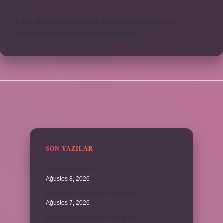
https://motorkulubu.com
https://mcifuar.com.tr
https://saytasinsaat.com.tr
Sitemap
SIDEBAR
SON YAZILAR
Swap nedir polis ?
Ağustos 8, 2026
Kadınların edep yerleri neresidir ?
Ağustos 7, 2026
Bebeklerde calpol uyku yapar mı ?