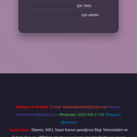
Akrep Burcu Nasıl Özür Diler
için
Yeliz
Kavramalar Nerelerde Kullanılır
için
admin
sino bahis sitesi
betexper.xyz
betci güncel giriş
https://betci.bet/
be
Reklam ve İletişim:
E-mail:
backlinkpaneli@gmail.com
Teams:
forumhizmeti@gmail.com
Whatsapp: 0262 606 0 726
Telegram:
@karabul
Yasal Uyarı:
Sitemiz, 5651 Sayılı Kanun gereğince Bilgi Teknolojileri ve