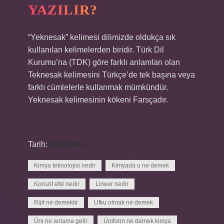
YAZILIR?
“Yeknesak” kelimesi dilimizde oldukça sık
kullanılan kelimelerden biridir. Türk Dil
Kurumu’na (TDK) göre farklı anlamları olan
Teknesak kelimesini Türkçe’de tek başına veya
farklı cümlelerle kullanmak mümkündür.
Yeknesak kelimesinin kökeni Farsçadır.
Tarih:
Makaleler
Kimya teknolojisi nedir
Kimyada u ne demek
Korozif etki nedir
Lineer nedir
Rijit ne demektir
Ufku olmak ne demek
Üni ne anlama gelir
Üniform ne demek kimya