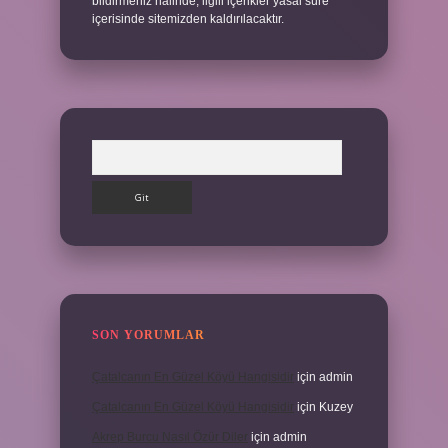
bildirmeniz halinde, ilgili içerikler yasal süre
içerisinde sitemizden kaldırılacaktır.
Arama
SON YORUMLAR
Çatalcanın En Güzel Köyü Hangisidir
için
admin
Çatalcanın En Güzel Köyü Hangisidir
için
Kuzey
Akrep Burcu Nasıl Özür Diler
için
admin