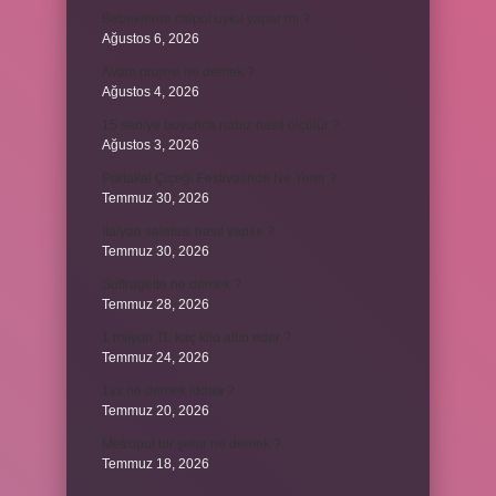
Bebeklerde calpol uyku yapar mı ?
Ağustos 6, 2026
Avam projesi ne demek ?
Ağustos 4, 2026
15 saniye boyunca nabız nasıl ölçülür ?
Ağustos 3, 2026
Portakal Çiçeği Festivalinde Ne Yenir ?
Temmuz 30, 2026
İtalyan salatasi nasıl yapılır ?
Temmuz 30, 2026
Suffragette ne demek ?
Temmuz 28, 2026
1 milyon TL kaç kilo altın eder ?
Temmuz 24, 2026
1yx ne demek iddaa ?
Temmuz 20, 2026
Metropol bir şehir ne demek ?
Temmuz 18, 2026