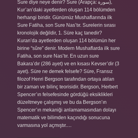
Sure diye neye denir? Sure (Arapça: سورة),
Kur’an’daki ayetlerden oluşan 114 bölümden
herhangi biridir. Günümüz Mushaflarında ilk
Sure Fatiha, son Sure Nas’tır. Surelerin sırası
kronolojik değildir, 1. Süre kaç tanedir?
Kuran’da ayetlerden oluşan 114 bölümün her
birine “sûre” denir. Modern Mushaflarda ilk sure
Fatiha, son sure Nas’tır. En uzun sure
Bakara’dır (286 ayet) ve en kısası Kevser’dir (3
ayet). Süre ne demek felsefe? Süre, Fransız
filozof Henri Bergson tarafından ortaya atılan
bir zaman ve bilinç teorisidir. Bergson, Herbert
Spencer’ın felsefesinde gördüğü eksiklikleri
düzeltmeye çalışmış ve bu da Bergson’ın
Spencer’ın mekaniği anlamamasından dolayı
matematik ve bilimden kaçındığı sonucuna
varmasına yol açmıştır.…