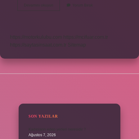
Süre
Devamını okuyun
Yorum Bırak
Ne
Denir
https://motorkulubu.com
https://mcifuar.com.tr
https://saytasinsaat.com.tr
Sitemap
SIDEBAR
SON YAZILAR
Kadınların edep yerleri neresidir ?
Ağustos 7, 2026