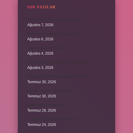
SON YAZILAR
Kadınların edep yerleri neresidir ?
Ağustos 7, 2026
Bebeklerde calpol uyku yapar mı ?
Ağustos 6, 2026
Avam projesi ne demek ?
Ağustos 4, 2026
15 saniye boyunca nabız nasıl ölçülür ?
Ağustos 3, 2026
Portakal Çiçeği Festivalinde Ne Yenir ?
Temmuz 30, 2026
İtalyan salatasi nasıl yapılır ?
Temmuz 30, 2026
Suffragette ne demek ?
Temmuz 28, 2026
1 milyon TL kaç kilo altın eder ?
Temmuz 24, 2026