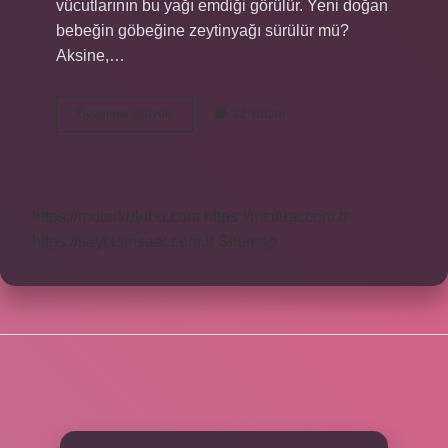
vücutlarının bu yağı emdiği görülür. Yeni doğan
bebeğin göbeğine zeytinyağı sürülür mü?
Aksine,…
1
Devamını okuyun
12 Yorum
Aylık
Bebeğe
Zeytinyağı
Sürülür
Mü
https://motorkulubu.com
https://mcifuar.com.tr
https://saytasinsaat.com.tr
Sitemap
SIDEBAR