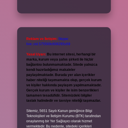
Reklam ve İletişim:
Skype:
live:.cid.575569c608265c69
Yasal Uyarı:
Bu internet sitesi, herhangi bir
marka, kurum veya şahıs şirketi ile hiçbir
bağlantısı bulunmamaktadır. Sitede yalnızca
kendi hazırladığımız makaleler
paylaşılmaktadır. Burada yer alan içerikler
haber niteliği taşımamakta olup, gerçek kurum
ve kişiler hakkında paylaşım yapılmamaktadır.
Gerçek kurum ve kişiler ile isim benzerlikleri
tamamen tesadüfidir. Sitemizdeki bilgiler
taslak halindedir ve tavsiye niteliği taşımazlar.
Sitemiz, 5651 Sayılı Kanun gereğince Bilgi
Teknolojileri ve İletişim Kurumu (BTK) tarafından
onaylanmış bir Yer Sağlayıcı olarak hizmet
vermektedir. Bu nedenle, sitedeki içerikleri