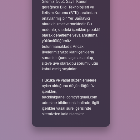
Sitemiz, 5651 Sayılı Kanun
gereğince Bilgi Teknolojileri ve
İletişim Kurumu (BTK) tarafından
onaylanmış bir Yer Sağlayıcı
olarak hizmet vermektedir. Bu
nedenle, sitedeki içerikleri proaktif
olarak denetleme veya araştırma
yükümlülüğümüz
bulunmamaktadır. Ancak,
üyelerimiz yazdıkları içeriklerin
sorumluluğunu taşımakta olup,
siteye üye olarak bu sorumluluğu
kabul etmiş sayılırlar.
Hukuka ve yasal düzenlemelere
aykırı olduğunu düşündüğünüz
içerikleri,
backlinkpanelicomtr@gmail.com
adresine bildirmeniz halinde, ilgili
içerikler yasal süre içerisinde
sitemizden kaldırılacaktır.