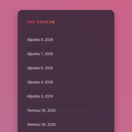
SIDEBAR
SON YAZILAR
Swap nedir polis ?
Ağustos 8, 2026
Kadınların edep yerleri neresidir ?
Ağustos 7, 2026
Bebeklerde calpol uyku yapar mı ?
Ağustos 6, 2026
Avam projesi ne demek ?
Ağustos 4, 2026
15 saniye boyunca nabız nasıl ölçülür ?
Ağustos 3, 2026
Portakal Çiçeği Festivalinde Ne Yenir ?
Temmuz 30, 2026
İtalyan salatasi nasıl yapılır ?
Temmuz 30, 2026