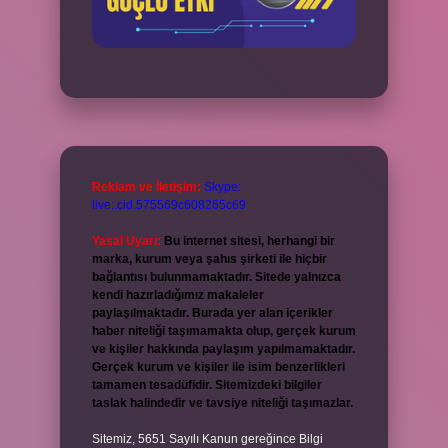
Reklam ve İletişim:
Skype:
live:.cid.575569c608265c69
Yasal Uyarı:
Bu internet sitesi, herhangi bir
marka, kurum veya şahıs şirketi ile hiçbir
bağlantısı bulunmamaktadır. Sitede yalnızca
kendi hazırladığımız makaleler
paylaşılmaktadır. Burada yer alan içerikler
haber niteliği taşımamakta olup, gerçek kurum
ve kişiler hakkında paylaşım yapılmamaktadır.
Gerçek kurum ve kişiler ile isim benzerlikleri
tamamen tesadüfidir. Sitemizdeki bilgiler
taslak halindedir ve tavsiye niteliği taşımazlar.
Sitemiz, 5651 Sayılı Kanun gereğince Bilgi