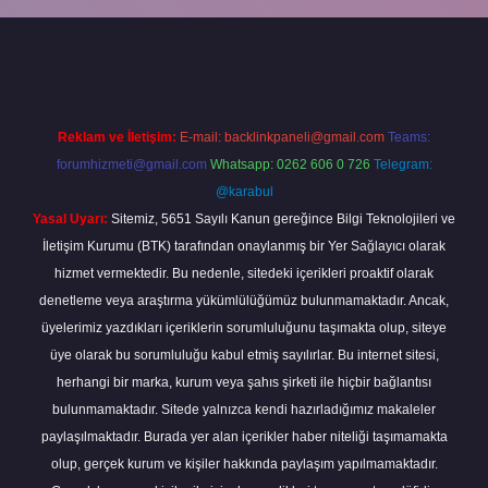
o giriş
vdcasino bahis sitesi
betexper.xyz
betci güncel giriş
https:/
Reklam ve İletişim:
E-mail:
backlinkpaneli@gmail.com
Teams:
forumhizmeti@gmail.com
Whatsapp: 0262 606 0 726
Telegram:
@karabul
Yasal Uyarı:
Sitemiz, 5651 Sayılı Kanun gereğince Bilgi Teknolojileri ve
İletişim Kurumu (BTK) tarafından onaylanmış bir Yer Sağlayıcı olarak
hizmet vermektedir. Bu nedenle, sitedeki içerikleri proaktif olarak
denetleme veya araştırma yükümlülüğümüz bulunmamaktadır. Ancak,
üyelerimiz yazdıkları içeriklerin sorumluluğunu taşımakta olup, siteye
üye olarak bu sorumluluğu kabul etmiş sayılırlar. Bu internet sitesi,
herhangi bir marka, kurum veya şahıs şirketi ile hiçbir bağlantısı
bulunmamaktadır. Sitede yalnızca kendi hazırladığımız makaleler
paylaşılmaktadır. Burada yer alan içerikler haber niteliği taşımamakta
olup, gerçek kurum ve kişiler hakkında paylaşım yapılmamaktadır.