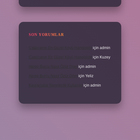
SON YORUMLAR
Çatalcanın En Güzel Köyü Hangisidir
için
admin
Çatalcanın En Güzel Köyü Hangisidir
için
Kuzey
Akrep Burcu Nasıl Özür Diler
için
admin
Akrep Burcu Nasıl Özür Diler
için
Yeliz
Kavramalar Nerelerde Kullanılır
için
admin