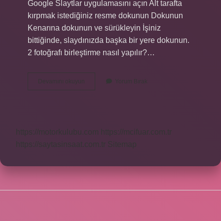
Google Slaytlar uygulamasını açın Alt tarafta
kırpmak istediğiniz resme dokunun Dokunun
Kenarına dokunun ve sürükleyin İşiniz
bittiğinde, slaydınızda başka bir yere dokunun.
2 fotoğrafı birleştirme nasıl yapılır?…
Android
Devamını okuyun
Yorum Bırak
Fotoğraf
Düzenleme
Nasıl
Yapılır
https://motorkulubu.com
https://mcifuar.com.tr
https://saytasinsaat.com.tr
Sitemap