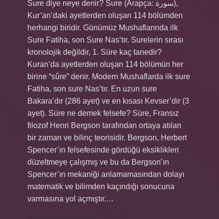
Sure diye neye denir? Sure (Arapça: سورة),
Kur’an’daki ayetlerden oluşan 114 bölümden
herhangi biridir. Günümüz Mushaflarında ilk
Sure Fatiha, son Sure Nas’tır. Surelerin sırası
kronolojik değildir, 1. Süre kaç tanedir?
Kuran’da ayetlerden oluşan 114 bölümün her
birine “sûre” denir. Modern Mushaflarda ilk sure
Fatiha, son sure Nas’tır. En uzun sure
Bakara’dır (286 ayet) ve en kısası Kevser’dir (3
ayet). Süre ne demek felsefe? Süre, Fransız
filozof Henri Bergson tarafından ortaya atılan
bir zaman ve bilinç teorisidir. Bergson, Herbert
Spencer’ın felsefesinde gördüğü eksiklikleri
düzeltmeye çalışmış ve bu da Bergson’ın
Spencer’ın mekaniği anlamamasından dolayı
matematik ve bilimden kaçındığı sonucuna
varmasına yol açmıştır.…