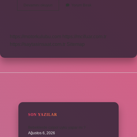
Süre
Devamını okuyun
Yorum Bırak
Ne
Denir
https://motorkulubu.com
https://mcifuar.com.tr
https://saytasinsaat.com.tr
Sitemap
SIDEBAR
SON YAZILAR
Bebeklerde calpol uyku yapar mı ?
Ağustos 6, 2026