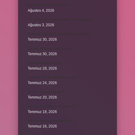
Avam projesi ne demek ?
Ağustos 4, 2026
15 saniye boyunca nabız nasıl ölçülür ?
Ağustos 3, 2026
Portakal Çiçeği Festivalinde Ne Yenir ?
Temmuz 30, 2026
İtalyan salatasi nasıl yapılır ?
Temmuz 30, 2026
Suffragette ne demek ?
Temmuz 28, 2026
1 milyon TL kaç kilo altın eder ?
Temmuz 24, 2026
1yx ne demek iddaa ?
Temmuz 20, 2026
Metropol bir şehir ne demek ?
Temmuz 18, 2026
Adana kaç yılından beri var ?
Temmuz 16, 2026