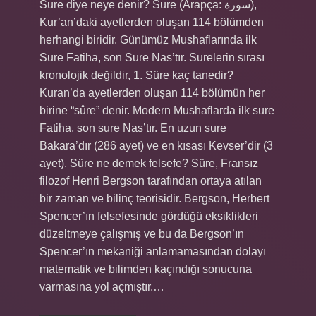
Sure diye neye denir? Sure (Arapça: سورة),
Kur’an’daki ayetlerden oluşan 114 bölümden
herhangi biridir. Günümüz Mushaflarında ilk
Sure Fatiha, son Sure Nas’tır. Surelerin sırası
kronolojik değildir, 1. Süre kaç tanedir?
Kuran’da ayetlerden oluşan 114 bölümün her
birine “sûre” denir. Modern Mushaflarda ilk sure
Fatiha, son sure Nas’tır. En uzun sure
Bakara’dır (286 ayet) ve en kısası Kevser’dir (3
ayet). Süre ne demek felsefe? Süre, Fransız
filozof Henri Bergson tarafından ortaya atılan
bir zaman ve bilinç teorisidir. Bergson, Herbert
Spencer’ın felsefesinde gördüğü eksiklikleri
düzeltmeye çalışmış ve bu da Bergson’ın
Spencer’ın mekaniği anlamamasından dolayı
matematik ve bilimden kaçındığı sonucuna
varmasına yol açmıştır.…