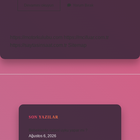
Süre
Devamını okuyun
Yorum Bırak
Ne
Denir
https://motorkulubu.com
https://mcifuar.com.tr
https://saytasinsaat.com.tr
Sitemap
SIDEBAR
SON YAZILAR
Bebeklerde calpol uyku yapar mı ?
Ağustos 6, 2026