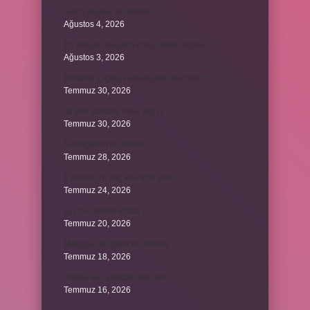
Avam projesi ne demek ?
Ağustos 4, 2026
15 saniye boyunca nabız nasıl ölçülür ?
Ağustos 3, 2026
Portakal Çiçeği Festivalinde Ne Yenir ?
Temmuz 30, 2026
İtalyan salatasi nasıl yapılır ?
Temmuz 30, 2026
Suffragette ne demek ?
Temmuz 28, 2026
1 milyon TL kaç kilo altın eder ?
Temmuz 24, 2026
1yx ne demek iddaa ?
Temmuz 20, 2026
Metropol bir şehir ne demek ?
Temmuz 18, 2026
Adana kaç yılından beri var ?
Temmuz 16, 2026