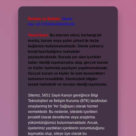
Reklam ve İletişim:
Skype:
live:.cid.575569c608265c69
Yasal Uyarı:
Bu internet sitesi, herhangi bir
marka, kurum veya şahıs şirketi ile hiçbir
bağlantısı bulunmamaktadır. Sitede yalnızca
kendi hazırladığımız makaleler
paylaşılmaktadır. Burada yer alan içerikler
haber niteliği taşımamakta olup, gerçek kurum
ve kişiler hakkında paylaşım yapılmamaktadır.
Gerçek kurum ve kişiler ile isim benzerlikleri
tamamen tesadüfidir. Sitemizdeki bilgiler
taslak halindedir ve tavsiye niteliği taşımazlar.
Sitemiz, 5651 Sayılı Kanun gereğince Bilgi
Teknolojileri ve İletişim Kurumu (BTK) tarafından
onaylanmış bir Yer Sağlayıcı olarak hizmet
vermektedir. Bu nedenle, sitedeki içerikleri
proaktif olarak denetleme veya araştırma
yükümlülüğümüz bulunmamaktadır. Ancak,
üyelerimiz yazdıkları içeriklerin sorumluluğunu
taşımakta olup, siteye üye olarak bu