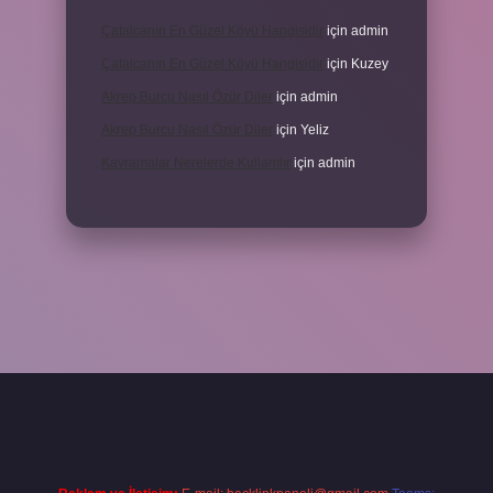
Çatalcanın En Güzel Köyü Hangisidir
için
admin
Çatalcanın En Güzel Köyü Hangisidir
için
Kuzey
Akrep Burcu Nasıl Özür Diler
için
admin
Akrep Burcu Nasıl Özür Diler
için
Yeliz
Kavramalar Nerelerde Kullanılır
için
admin
o giriş
vdcasino bahis sitesi
betexper.xyz
betci güncel giriş
https:/