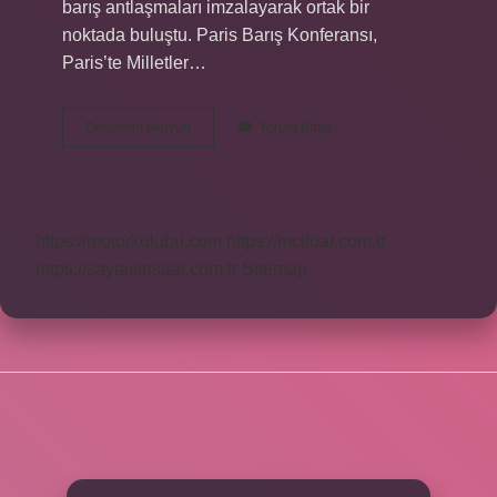
barış antlaşmaları imzalayarak ortak bir
noktada buluştu. Paris Barış Konferansı,
Paris’te Milletler…
Paris
Devamını okuyun
Yorum Bırak
Barış
Konferansı
Na
Yunanistan
Katıldı
https://motorkulubu.com
https://mcifuar.com.tr
Mı
https://saytasinsaat.com.tr
Sitemap
SIDEBAR