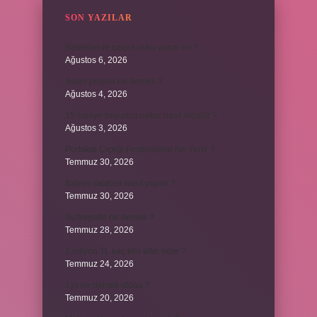
SON YAZILAR
Bebeklerde calpol uyku yapar mı ?
Ağustos 6, 2026
Avam projesi ne demek ?
Ağustos 4, 2026
15 saniye boyunca nabız nasıl ölçülür ?
Ağustos 3, 2026
Portakal Çiçeği Festivalinde Ne Yenir ?
Temmuz 30, 2026
İtalyan salatasi nasıl yapılır ?
Temmuz 30, 2026
Suffragette ne demek ?
Temmuz 28, 2026
1 milyon TL kaç kilo altın eder ?
Temmuz 24, 2026
1yx ne demek iddaa ?
Temmuz 20, 2026