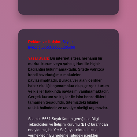
Reklam ve İletişim:
Skype:
live:.cid.575569c608265c69
Yasal Uyarı:
Bu internet sitesi, herhangi bir
marka, kurum veya şahıs şirketi ile hiçbir
bağlantısı bulunmamaktadır. Sitede yalnızca
kendi hazırladığımız makaleler
paylaşılmaktadır. Burada yer alan içerikler
haber niteliği taşımamakta olup, gerçek kurum
ve kişiler hakkında paylaşım yapılmamaktadır.
Gerçek kurum ve kişiler ile isim benzerlikleri
tamamen tesadüfidir. Sitemizdeki bilgiler
taslak halindedir ve tavsiye niteliği taşımazlar.
Sitemiz, 5651 Sayılı Kanun gereğince Bilgi
Teknolojileri ve İletişim Kurumu (BTK) tarafından
onaylanmış bir Yer Sağlayıcı olarak hizmet
vermektedir. Bu nedenle, sitedeki içerikleri