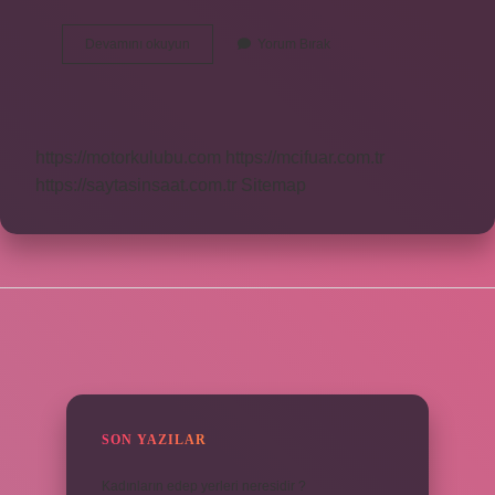
Balın
Devamını okuyun
Yorum Bırak
Orijinal
Olup
Olmadığı
Nasıl
Anlaşılır
https://motorkulubu.com
https://mcifuar.com.tr
https://saytasinsaat.com.tr
Sitemap
SIDEBAR
SON YAZILAR
Kadınların edep yerleri neresidir ?