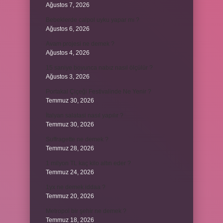
Ağustos 7, 2026
Bebeklerde calpol uyku yapar mı ?
Ağustos 6, 2026
Avam projesi ne demek ?
Ağustos 4, 2026
15 saniye boyunca nabız nasıl ölçülür ?
Ağustos 3, 2026
Portakal Çiçeği Festivalinde Ne Yenir ?
Temmuz 30, 2026
İtalyan salatasi nasıl yapılır ?
Temmuz 30, 2026
Suffragette ne demek ?
Temmuz 28, 2026
1 milyon TL kaç kilo altın eder ?
Temmuz 24, 2026
1yx ne demek iddaa ?
Temmuz 20, 2026
Metropol bir şehir ne demek ?
Temmuz 18, 2026