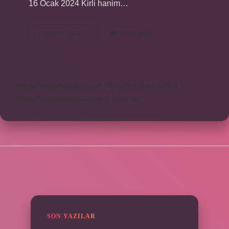
16 Ocak 2024 Kirli hanim…
Balıkesirin
Devamını okuyun
Yorum Bırak
Kirli
Hanım
Peyniri
Nasıl
Yapılır
https://motorkulubu.com
https://mcifuar.com.tr
https://saytasinsaat.com.tr
Sitemap
SIDEBAR
SON YAZILAR