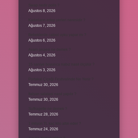
Swap nedir polis ?
Ağustos 8, 2026
Kadınların edep yerleri neresidir ?
Ağustos 7, 2026
Bebeklerde calpol uyku yapar mı ?
Ağustos 6, 2026
Avam projesi ne demek ?
Ağustos 4, 2026
15 saniye boyunca nabız nasıl ölçülür ?
Ağustos 3, 2026
Portakal Çiçeği Festivalinde Ne Yenir ?
Temmuz 30, 2026
İtalyan salatasi nasıl yapılır ?
Temmuz 30, 2026
Suffragette ne demek ?
Temmuz 28, 2026
1 milyon TL kaç kilo altın eder ?
Temmuz 24, 2026