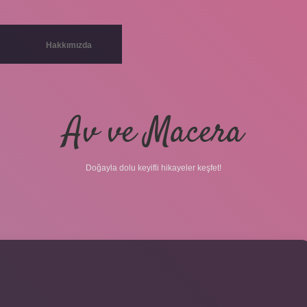
Hakkımızda
Av ve Macera
Doğayla dolu keyifli hikayeler keşfet!