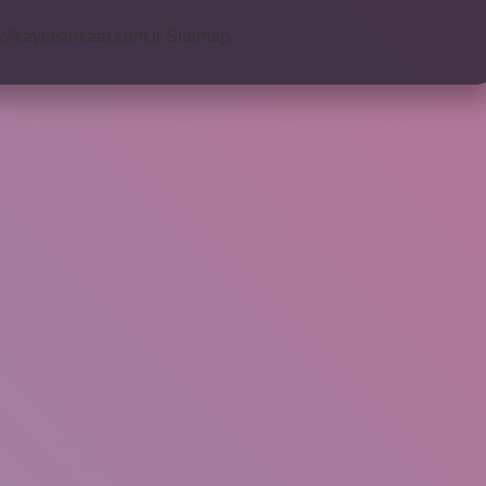
s://saytasinsaat.com.tr
Sitemap