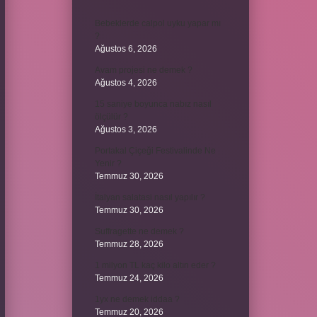
Bebeklerde calpol uyku yapar mı
?
Ağustos 6, 2026
Avam projesi ne demek ?
Ağustos 4, 2026
15 saniye boyunca nabız nasıl
ölçülür ?
Ağustos 3, 2026
Portakal Çiçeği Festivalinde Ne
Yenir ?
Temmuz 30, 2026
İtalyan salatasi nasıl yapılır ?
Temmuz 30, 2026
Suffragette ne demek ?
Temmuz 28, 2026
1 milyon TL kaç kilo altın eder ?
Temmuz 24, 2026
1yx ne demek iddaa ?
Temmuz 20, 2026