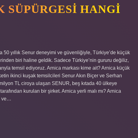
K SÜPÜRGESI HANGI
50 yıllık Senur deneyimi ve güvenliğiyle, Türkiye’de küçük
erinden biri haline geldik. Sadece Türkiye’nin gururu değiliz,
ıyla temsil ediyoruz. Arnica markası kime ait? Arnica küçük
ketin ikinci kuşak temsilcileri Senur Akın Biçer ve Serhan
43 milyon TL ciroya ulaşan SENUR, beş kıtada 40 ülkeye
rafından kurulan bir şirket. Arnica yerli malı mı? Arnica
an ve…