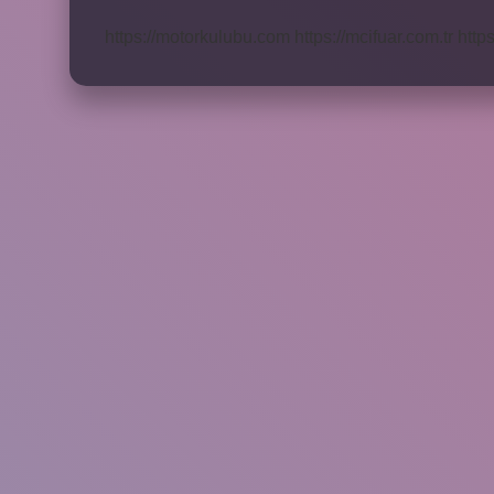
Ülkenin
Malı
https://motorkulubu.com
https://mcifuar.com.tr
http