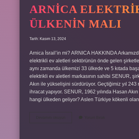
ARNICA ELEKTRI
ÜLKENIN MALI
Tarih: Kasım 13, 2024
Arnica İsrail’in mi? ARNICA HAKKINDA Arkamızda 
elektrikli ev aletleri sektörünün önde gelen şirketl
aynı zamanda ülkemizi 33 ülkede ve 5 kıtada başar
elektrikli ev aletleri markasının sahibi SENUR, şir
Akın ile yükselişini sürdürüyor. Geçtiğimiz yıl 2
ihracat yapıyor. SENUR, 1962 yılında Hasan Akın ta
hangi ülkeden geliyor? Aslen Türkiye kökenli ol
Arnica
Devamını okuyun
Yorum Bırak
Elektrik
Süpürgesi
Hangi