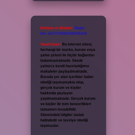
Reklam ve İletişim:
Skype:
live:.cid.575569c608265c69
Yasal Uyarı:
Bu internet sitesi,
herhangi bir marka, kurum veya
şahıs şirketi ile hiçbir bağlantısı
bulunmamaktadır. Sitede
yalnızca kendi hazırladığımız
makaleler paylaşılmaktadır.
Burada yer alan içerikler haber
niteliği taşımamakta olup,
gerçek kurum ve kişiler
hakkında paylaşım
yapılmamaktadır. Gerçek kurum
ve kişiler ile isim benzerlikleri
tamamen tesadüfidir.
Sitemizdeki bilgiler taslak
halindedir ve tavsiye niteliği
taşımazlar.