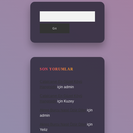
Arama
SON YORUMLAR
Çatalcanın En Güzel Köyü
Hangisidir
için
admin
Çatalcanın En Güzel Köyü
Hangisidir
için
Kuzey
Akrep Burcu Nasıl Özür Diler
için
admin
Akrep Burcu Nasıl Özür Diler
için
Yeliz