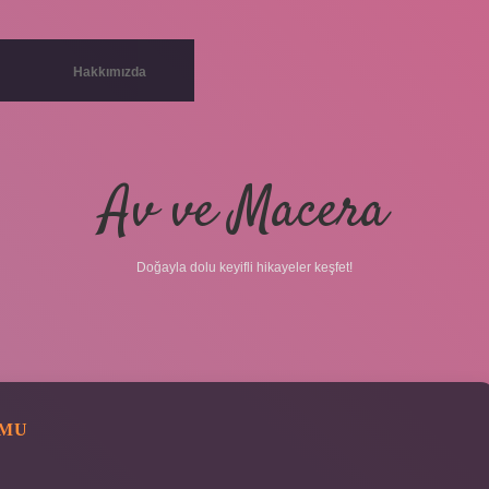
Hakkımızda
Av ve Macera
Doğayla dolu keyifli hikayeler keşfet!
 MU