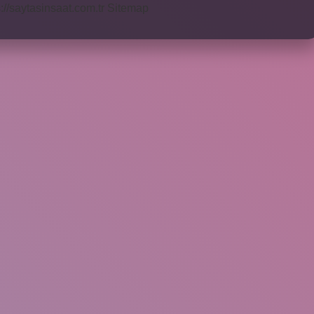
s://saytasinsaat.com.tr
Sitemap