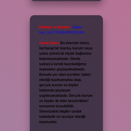
Reklam ve İletişim:
Skype:
live:.cid.575569c608265c69
Yasal Uyarı:
Bu internet sitesi,
herhangi bir marka, kurum veya
şahıs şirketi ile hiçbir bağlantısı
bulunmamaktadır. Sitede
yalnızca kendi hazırladığımız
makaleler paylaşılmaktadır.
Burada yer alan içerikler haber
niteliği taşımamakta olup,
gerçek kurum ve kişiler
hakkında paylaşım
yapılmamaktadır. Gerçek kurum
ve kişiler ile isim benzerlikleri
tamamen tesadüfidir.
Sitemizdeki bilgiler taslak
halindedir ve tavsiye niteliği
taşımazlar.