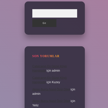
Arama
SON YORUMLAR
Çatalcanın En Güzel Köyü
Hangisidir
için
admin
Çatalcanın En Güzel Köyü
Hangisidir
için
Kuzey
Akrep Burcu Nasıl Özür Diler
için
admin
Akrep Burcu Nasıl Özür Diler
için
Yeliz