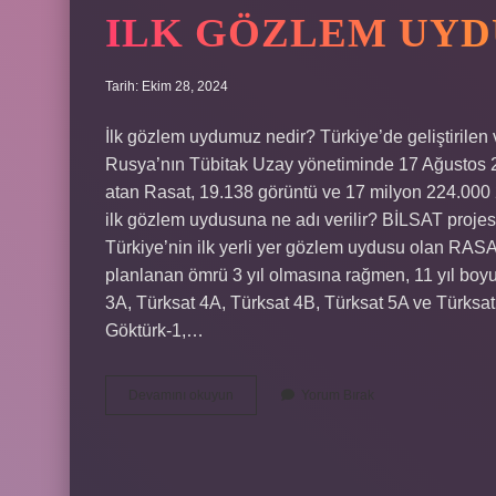
ILK GÖZLEM UYD
Tarih: Ekim 28, 2024
İlk gözlem uydumuz nedir? Türkiye’de geliştirilen
Rusya’nın Tübitak Uzay yönetiminde 17 Ağustos 20
atan Rasat, 19.138 görüntü ve 17 milyon 224.000 2
ilk gözlem uydusuna ne adı verilir? BİLSAT projes
Türkiye’nin ilk yerli yer gözlem uydusu olan RASAT
planlanan ömrü 3 yıl olmasına rağmen, 11 yıl boy
3A, Türksat 4A, Türksat 4B, Türksat 5A ve Türksat
Göktürk-1,…
Ilk
Devamını okuyun
Yorum Bırak
Gözlem
Uydumuzun
Adı
Nedir