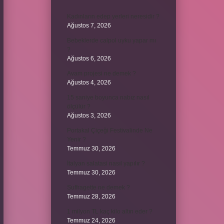
Kadınların edep yerleri neresidir ?
Ağustos 7, 2026
Bebeklerde calpol uyku yapar mı
?
Ağustos 6, 2026
Avam projesi ne demek ?
Ağustos 4, 2026
15 saniye boyunca nabız nasıl
ölçülür ?
Ağustos 3, 2026
Portakal Çiçeği Festivalinde Ne
Yenir ?
Temmuz 30, 2026
İtalyan salatasi nasıl yapılır ?
Temmuz 30, 2026
Suffragette ne demek ?
Temmuz 28, 2026
1 milyon TL kaç kilo altın eder ?
Temmuz 24, 2026