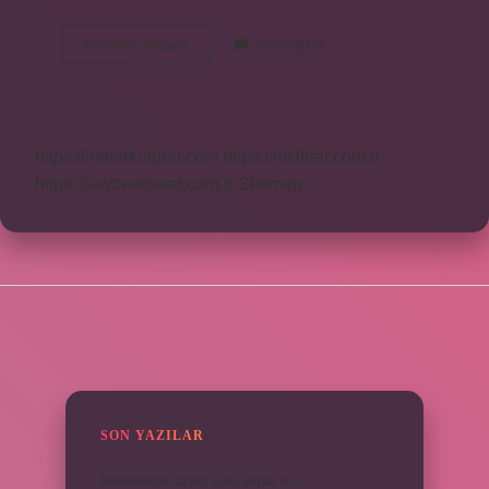
8
Devamını okuyun
Yorum Bırak
Cm
Topuk
Yüksek
Mi
https://motorkulubu.com
https://mcifuar.com.tr
https://saytasinsaat.com.tr
Sitemap
SIDEBAR
SON YAZILAR
Bebeklerde calpol uyku yapar mı ?