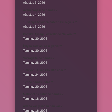
Ağustos 6, 2026
Avam projesi ne demek ?
Ağustos 4, 2026
15 saniye boyunca nabız nasıl ölçülür ?
Ağustos 3, 2026
Portakal Çiçeği Festivalinde Ne Yenir ?
Temmuz 30, 2026
İtalyan salatasi nasıl yapılır ?
Temmuz 30, 2026
Suffragette ne demek ?
Temmuz 28, 2026
1 milyon TL kaç kilo altın eder ?
Temmuz 24, 2026
1yx ne demek iddaa ?
Temmuz 20, 2026
Metropol bir şehir ne demek ?
Temmuz 18, 2026
Adana kaç yılından beri var ?
Temmuz 16, 2026